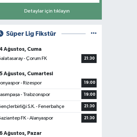
Detaylar için tıklayın
Süper Lig Fikstür
4 Ağustos, Cuma
alatasaray - Çorum FK
21:30
5 Ağustos, Cumartesi
onyaspor - Rizespor
19:00
asımpaşa - Trabzonspor
19:00
ençlerbirliği S.K. - Fenerbahçe
21:30
aziantep FK - Alanyaspor
21:30
6 Ağustos, Pazar