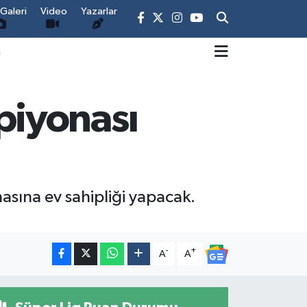
Galeri
Video
Yazarlar
m
piyonası
asına ev sahipliği yapacak.
-
+
A
A