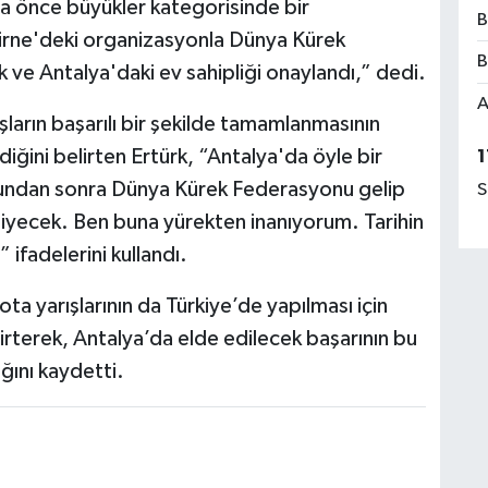
ha önce büyükler kategorisinde bir
B
rne'deki organizasyonla Dünya Kürek
B
 ve Antalya'daki ev sahipliği onaylandı,” dedi.
A
şların başarılı bir şekilde tamamlanmasının
ğini belirten Ertürk, “Antalya'da öyle bir
1
bundan sonra Dünya Kürek Federasyonu gelip
S
diyecek. Ben buna yürekten inanıyorum. Tarihin
ifadelerini kullandı.
ota yarışlarının da Türkiye’de yapılması için
lirterek, Antalya’da elde edilecek başarının bu
ını kaydetti.