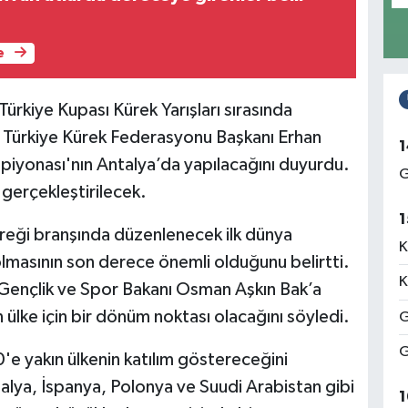
e
rkiye Kupası Kürek Yarışları sırasında
 Türkiye Kürek Federasyonu Başkanı Erhan
1
iyonası'nın Antalya’da yapılacağını duyurdu.
G
 gerçekleştirilecek.
1
üreği branşında düzenlenecek ilk dünya
K
lmasının son derece önemli olduğunu belirtti.
K
Gençlik ve Spor Bakanı Osman Aşkın Bak’a
ülke için bir dönüm noktası olacağını söyledi.
G
G
e yakın ülkenin katılım göstereceğini
İtalya, İspanya, Polonya ve Suudi Arabistan gibi
1