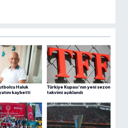
 futbolcu Haluk
Türkiye Kupası'nın yeni sezon
atını kaybetti
takvimi açıklandı