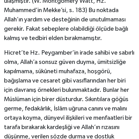
ulaşmıştır. (W. Montgomery Watt, Hz.
Muhammed’in Mekke’si, s. 183) Bu noktada
Allah’ın yardım ve desteğinin de unutulmaması
gerekir. Fakat sebeplere olabildiği ölçüde bağlı
kalmış ve tedbiri elden bırakmamıştır.
Hicret’te Hz. Peygamber’in irade sahibi ve sabırlı
olma, Allah’a sonsuz güven duyma, ümitsizliğe
kapılmama, sükûneti muhafaza, hoşgörü,
bağışlama ve cesaret gibi vasıflarından her biri
için davranış örnekleri bulunmaktadır. Bunlar her
Müslüman için birer düsturdur. Sıkıntılara göğüs
germe, fedakârlık, İslâm uğruna canını ve malını
ortaya koyma, dünyevî ilişkileri ve menfaatleri bir
tarafa bırakarak kardeşliği ve Allah’ın rızasını
düşünme, verilen sözde durma ve dostluk