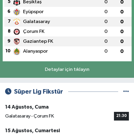
5
Beşiktaş
0
0
6
Eyüpspor
0
0
7
Galatasaray
0
0
8
Çorum FK
0
0
9
Gaziantep FK
0
0
10
Alanyaspor
0
0
Detaylar için tıklayın
Süper Lig Fikstür
14 Ağustos, Cuma
Galatasaray - Çorum FK
21:30
15 Ağustos, Cumartesi