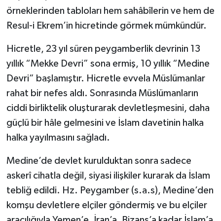
örneklerinden tabloları hem sahâbîlerin ve hem de
Resul-i Ekrem’in hicretinde görmek mümkündür.
Hicretle, 23 yıl süren peygamberlik devrinin 13
yıllık “Mekke Devri” sona ermiş, 10 yıllık “Medine
Devri” başlamıştır. Hicretle evvela Müslümanlar
rahat bir nefes aldı. Sonrasında Müslümanların
ciddi birliktelik oluşturarak devletleşmesini, daha
güçlü bir hâle gelmesini ve İslam davetinin halka
halka yayılmasını sağladı.
Medine’de devlet kurulduktan sonra sadece
askerî cihatla değil, siyasi ilişkiler kurarak da İslam
tebliğ edildi. Hz. Peygamber (s.a.s), Medine’den
komşu devletlere elçiler göndermiş ve bu elçiler
aracılığıyla Yemen’e, İran’a, Bizans’a kadar İslam’a