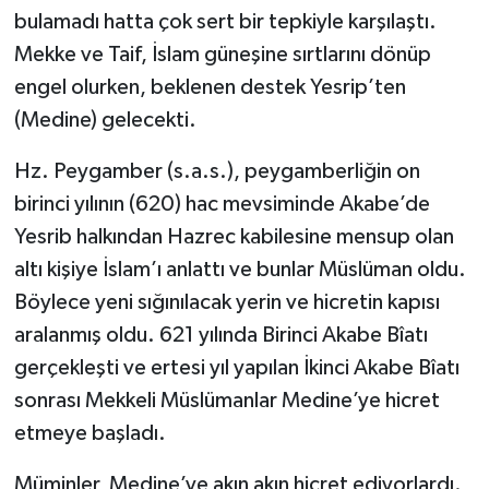
Türkiye
bulamadı hatta çok sert bir tepkiyle karşılaştı.
Mekke ve Taif, İslam güneşine sırtlarını dönüp
Video Galeri
engel olurken, beklenen destek Yesrip’ten
(Medine) gelecekti.
Yaşam
Hz. Peygamber (s.a.s.), peygamberliğin on
Yemek Tarifleri
birinci yılının (620) hac mevsiminde Akabe’de
Yesrib halkından Hazrec kabilesine mensup olan
altı kişiye İslam’ı anlattı ve bunlar Müslüman oldu.
Böylece yeni sığınılacak yerin ve hicretin kapısı
aralanmış oldu. 621 yılında Birinci Akabe Bîatı
gerçekleşti ve ertesi yıl yapılan İkinci Akabe Bîatı
sonrası Mekkeli Müslümanlar Medine’ye hicret
etmeye başladı.
Müminler, Medine’ye akın akın hicret ediyorlardı.