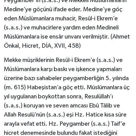
Peygamber’in (s.a.s.) ve Mekkeli Müslümanların
Resmi İlan
Medine’ye göçünü ifade eder. Medine’ye göç
Rüya Tabirleri
eden Müslümanlara muhacir, Resûl-i Ekrem’e
(s.a.s.) ve muhacirlere yardım eden Medineli
Sağlık
Müslümanlara ise ensâr unvanı verilmiştir. (Ahmet
Önkal, Hicret, DİA, XVII, 458)
Şaphane
Mekke müşriklerinin Resûl-i Ekrem’e (s.a.s.) ve
Simav
Müslümanlara karşı baskı ve işkence yapmaları
üzerine bazı sahabeler peygamberliğin 5. yılında
Siyaset
(m. 615) Habeşistan’a göç etti. Müslümanlara üç
Spor
yıl uygulanan boykottan sonra, Resulüllah’ı
(s.a.s.) koruyan ve seven amcası Ebû Tâlib ve
Tavşanlı
Allah Resulü’nün (s.a.s.) eşi Hz. Hatice kısa süre
arayla vefat etti. Hz. Peygamber (s.a.s.) Taif’e
Teknoloji
hicret denemesinde bulundu fakat istediğini