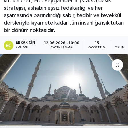
kutlu hicret; Hz. Peygamber’in (s.a.s.) dakik
stratejisi, ashabın eşsiz fedakarlığı ve her
Dünya
aşamasında barındırdığı sabır, tedbir ve tevekkül
dersleriyle kıyamete kadar tüm insanlığa ışık tutan
Eğitim
bir dönüm noktasıdır.
Ekonomi
EBRAR CIN
12.06.2026 - 10:00
15
8
EDITÖR
YAYINLANMA
GÖSTERIM
OKUNMA
Emet
Foto Galeri
Gediz
Genel
Gündem
Hisarcık