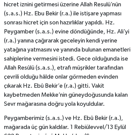
hicret iznini getirmesi üzerine Allah Resulü’nün
(s.a.s.) Hz. Ebu Bekir (r.a.) ile istişare yapması
sonrası hicret için son hazırlıklar yapıldı. Hz.
Peygamber (s.a.s.) evine döndüğünde, Hz. Ali’yi
(r.a.) yanına çağırarak geceleyin kendi yerine
yatağına yatmasını ve yanında bulunan emanetleri
sahiplerine vermesini istedi. Gece olduğunda ise
Allah Resûlü (s.a.s.), etrafı müşrikler tarafından
çevrili olduğu hâlde onlar görmeden evinden
çıkarak Hz. Ebû Bekir’e (r.a.) gitti. Vakit
kaybetmeden Mekke’nin güneydoğusunda kalan
Sevr mağarasına doğru yola koyuldular.
Peygamberimiz (s.a.s.) ve Hz. Ebû Bekir (r.a.),
mağarada üç gün kaldılar. 1 Rebiülevvel/13 Eylül