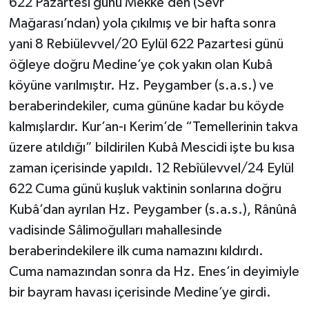
622 Pazartesi günü Mekke’den (Sevr
Mağarası’ndan) yola çıkılmış ve bir hafta sonra
yani 8 Rebiülevvel/20 Eylül 622 Pazartesi günü
öğleye doğru Medine’ye çok yakın olan Kubâ
köyüne varılmıştır. Hz. Peygamber (s.a.s.) ve
beraberindekiler, cuma gününe kadar bu köyde
kalmışlardır. Kur’an-ı Kerim’de “Temellerinin takva
üzere atıldığı” bildirilen Kubâ Mescidi işte bu kısa
zaman içerisinde yapıldı. 12 Rebîülevvel/24 Eylül
622 Cuma günü kuşluk vaktinin sonlarına doğru
Kubâ’dan ayrılan Hz. Peygamber (s.a.s.), Rânûnâ
vadisinde Sâlimoğulları mahallesinde
beraberindekilere ilk cuma namazını kıldırdı.
Cuma namazından sonra da Hz. Enes’in deyimiyle
bir bayram havası içerisinde Medine’ye girdi.