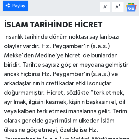
Paylaş
-
+
A
A
İlçeler
İSLAM TARİHİNDE HİCRET
Köşe Yazıları
İnsanlık tarihinde dönüm noktası sayılan bazı
olaylar vardır. Hz. Peygamber'in (s.a.s.)
Kültür Sanat
Mekke'den Medine'ye hicreti de bunlardan
Kütahya
biridir. Tarihte sayısız göçler meydana gelmiştir
ancak hiçbirisi Hz. Peygamber’in (s.a.s.) ve
Magazin
arkadaşlarının hicreti kadar etkili sonuçlar
doğurmamıştır. Hicret,
sözlükte “terk etmek,
Otomobil
ayrılmak, ilgisini kesmek, kişinin başkasını el, dil
Pazarlar
veya kalben terk etmesi manalarına gelir. Terim
olarak genelde gayri müslim ülkeden İslâm
Politika
ülkesine göç etmeyi, özelde ise Hz.