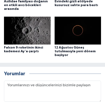
Asilidae familyası doğanın
Evindeki gizli atölyede
en etkili avcı böcekleri
kusursuz sahte para bastı
arasında
Falcon 9 roketinin ikinci
12 Ağustos Güneş
kademesi Ay'a çarptı
tutulmasıyla yeni dönem
başlıyor
Yorumlar