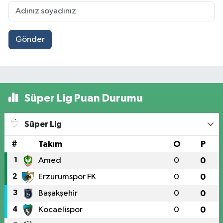
Gönder
Süper Lig Puan Durumu
Süper Lig
#
Takım
O
P
1
Amed
0
0
2
Erzurumspor FK
0
0
3
Başakşehir
0
0
4
Kocaelispor
0
0