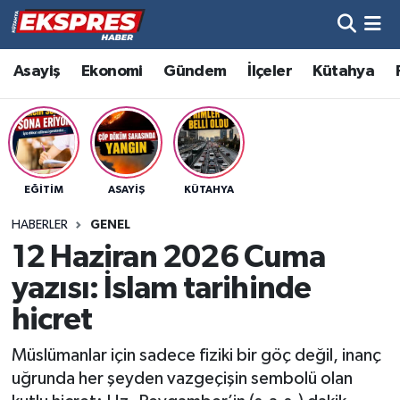
Altıntaş
Hava Durumu
Asayiş
Ekonomi
Gündem
İlçeler
Kütahya
Asayiş
Trafik Durumu
Aslanapa
Süper Lig Puan Durumu ve Fikstür
EĞITIM
ASAYIŞ
KÜTAHYA
Biyografiler
Tüm Manşetler
HABERLER
GENEL
Bölge
Son Dakika Haberleri
12 Haziran 2026 Cuma
yazısı: İslam tarihinde
Çavdarhisar
Haber Arşivi
hicret
Domaniç
Müslümanlar için sadece fiziki bir göç değil, inanç
uğrunda her şeyden vazgeçişin sembolü olan
Dumlupınar