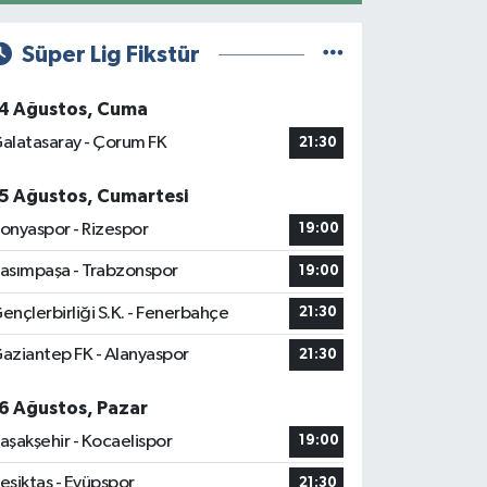
Süper Lig Fikstür
4 Ağustos, Cuma
alatasaray - Çorum FK
21:30
5 Ağustos, Cumartesi
onyaspor - Rizespor
19:00
asımpaşa - Trabzonspor
19:00
ençlerbirliği S.K. - Fenerbahçe
21:30
aziantep FK - Alanyaspor
21:30
6 Ağustos, Pazar
aşakşehir - Kocaelispor
19:00
eşiktaş - Eyüpspor
21:30