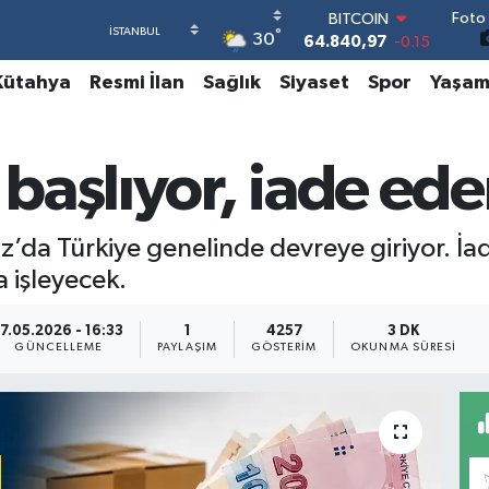
Foto 
DOLAR
°
30
47,7436
0.18
EURO
Kütahya
Resmi İlan
Sağlık
Siyaset
Spor
Yaşa
55,2510
0.32
STERLİN
64,4811
0.38
GRAM ALTIN
başlıyor, iade ed
6660.55
0
BİST100
13.779
-14
da Türkiye genelinde devreye giriyor. İad
BITCOIN
64.840,97
-0.15
a işleyecek.
17.05.2026 - 16:33
1
4257
3 DK
GÜNCELLEME
PAYLAŞIM
GÖSTERIM
OKUNMA SÜRESI