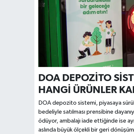
Resmi İlan
Rüya Tabirleri
Sağlık
Şaphane
Simav
DOA DEPOZİTO SİST
Siyaset
HANGİ ÜRÜNLER KA
Spor
DOA depozito sistemi, piyasaya sürülen
Tavşanlı
bedeliyle satılması prensibine dayanıyo
ödüyor, ambalajı iade ettiğinde ise ay
Teknoloji
aslında büyük ölçekli bir geri dönüşüm z