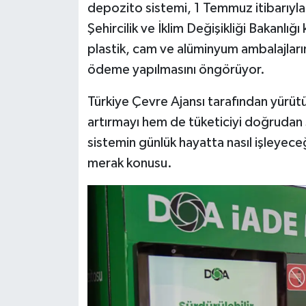
depozito sistemi, 1 Temmuz itibarıyla
Şehircilik ve İklim Değişikliği Bakanlı
İlçeler
plastik, cam ve alüminyum ambalajların
Köşe Yazıları
ödeme yapılmasını öngörüyor.
Türkiye Çevre Ajansı tarafından yürütü
Kültür Sanat
artırmayı hem de tüketiciyi doğrudan 
Kütahya
sistemin günlük hayatta nasıl işleyec
merak konusu.
Magazin
Otomobil
Pazarlar
Politika