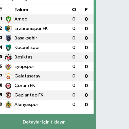
#
Takım
O
P
1
Amed
0
0
2
Erzurumspor FK
0
0
3
Başakşehir
0
0
4
Kocaelispor
0
0
5
Beşiktaş
0
0
6
Eyüpspor
0
0
7
Galatasaray
0
0
8
Çorum FK
0
0
9
Gaziantep FK
0
0
0
Alanyaspor
0
0
Detaylar için tıklayın