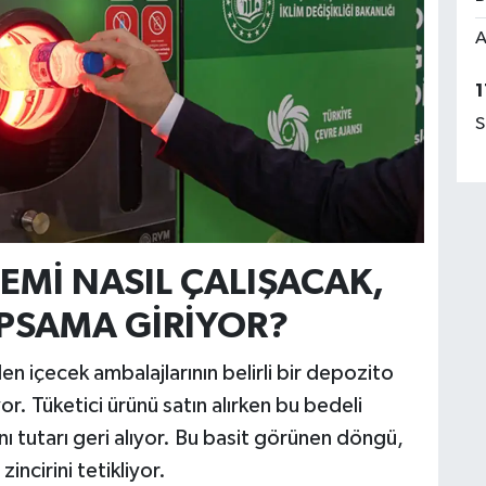
A
1
S
EMİ NASIL ÇALIŞACAK,
PSAMA GİRİYOR?
 içecek ambalajlarının belirli bir depozito
r. Tüketici ürünü satın alırken bu bedeli
nı tutarı geri alıyor. Bu basit görünen döngü,
incirini tetikliyor.