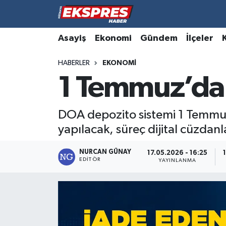
Altıntaş
Hava Durumu
Asayiş
Ekonomi
Gündem
İlçeler
HABERLER
EKONOMI
Asayiş
Trafik Durumu
1 Temmuz’da 
Aslanapa
Süper Lig Puan Durumu ve Fikstür
DOA depozito sistemi 1 Temmuz’
Biyografiler
Tüm Manşetler
yapılacak, süreç dijital cüzdanl
Bölge
Son Dakika Haberleri
NURCAN GÜNAY
17.05.2026 - 16:25
EDITÖR
YAYINLANMA
Çavdarhisar
Haber Arşivi
Domaniç
Dumlupınar