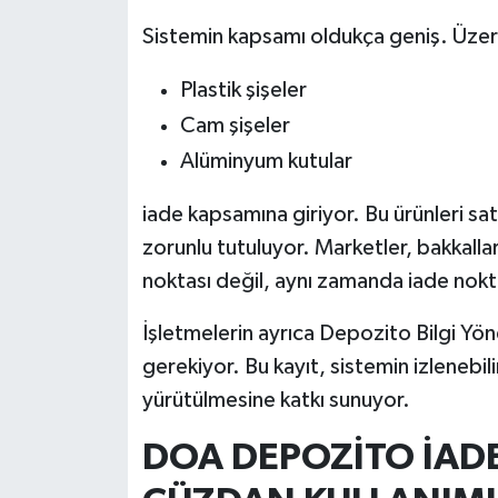
Türkiye
Sistemin kapsamı oldukça geniş. Üzer
Video Galeri
Plastik şişeler
Cam şişeler
Yaşam
Alüminyum kutular
Yemek Tarifleri
iade kapsamına giriyor. Bu ürünleri sa
zorunlu tutuluyor. Marketler, bakkallar,
noktası değil, aynı zamanda iade nokt
İşletmelerin ayrıca Depozito Bilgi Yö
gerekiyor. Bu kayıt, sistemin izlenebilir
yürütülmesine katkı sunuyor.
DOA DEPOZİTO İADE 