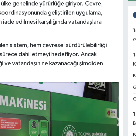
 ülke genelinde yürürlüğe giriyor. Çevre,
ğı koordinasyonunda geliştirilen uygulama,
 iade edilmesi karşılığında vatandaşlara
1
G
len sistem, hem çevresel sürdürülebilirliği
sürece dahil etmeyi hedefliyor. Ancak
1
eği ve vatandaşın ne kazanacağı şimdiden
K
K
G
G
1
B
B