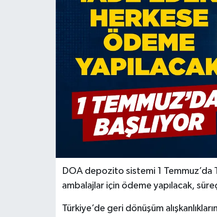
Dünya
Eğitim
Ekonomi
Emet
Foto Galeri
Gediz
Genel
DOA depozito sistemi 1 Temmuz’da Tür
ambalajlar için ödeme yapılacak, süreç
Gündem
Türkiye’de geri dönüşüm alışkanlıklar
Hisarcık