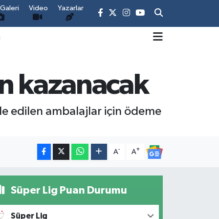
Galeri
Video
Yazarlar
m
en kazanacak
e edilen ambalajlar için ödeme
-
+
A
A
Süper Lig Puan Durumu
Süper Lig