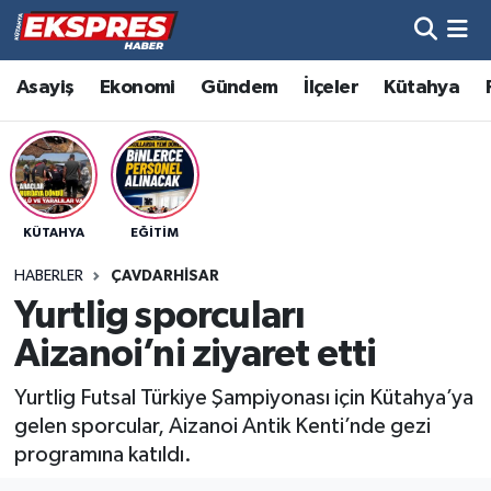
Altıntaş
Hava Durumu
Asayiş
Ekonomi
Gündem
İlçeler
Kütahya
Asayiş
Trafik Durumu
Aslanapa
Süper Lig Puan Durumu ve Fikstür
KÜTAHYA
EĞITIM
Biyografiler
Tüm Manşetler
HABERLER
ÇAVDARHISAR
Bölge
Son Dakika Haberleri
Yurtlig sporcuları
Aizanoi’ni ziyaret etti
Çavdarhisar
Haber Arşivi
Yurtlig Futsal Türkiye Şampiyonası için Kütahya’ya
Domaniç
gelen sporcular, Aizanoi Antik Kenti’nde gezi
programına katıldı.
Dumlupınar