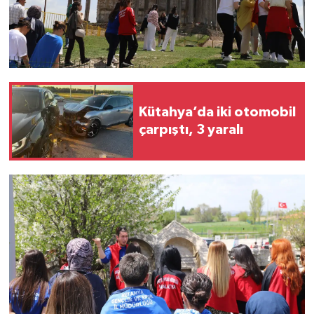
Kütahya’da iki otomobil
çarpıştı, 3 yaralı