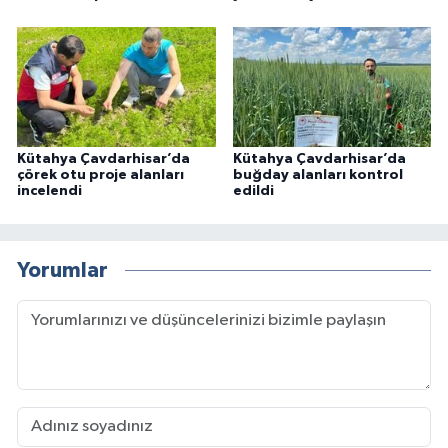
Kütahya Çavdarhisar’da
Kütahya Çavdarhisar’da
çörek otu proje alanları
buğday alanları kontrol
incelendi
edildi
Yorumlar