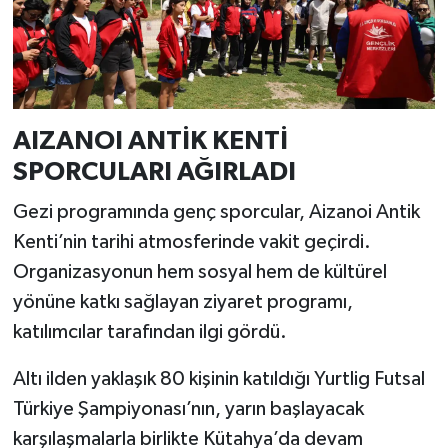
Resmi İlan
Rüya Tabirleri
Sağlık
AIZANOI ANTİK KENTİ
Şaphane
SPORCULARI AĞIRLADI
Gezi programında genç sporcular, Aizanoi Antik
Simav
Kenti’nin tarihi atmosferinde vakit geçirdi.
Siyaset
Organizasyonun hem sosyal hem de kültürel
yönüne katkı sağlayan ziyaret programı,
Spor
katılımcılar tarafından ilgi gördü.
Tavşanlı
Altı ilden yaklaşık 80 kişinin katıldığı Yurtlig Futsal
Türkiye Şampiyonası’nın, yarın başlayacak
Teknoloji
karşılaşmalarla birlikte Kütahya’da devam