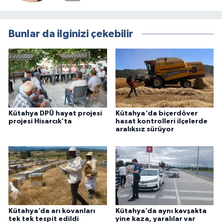
Bunlar da ilginizi çekebilir
Kütahya DPÜ hayat projesi
Kütahya'da biçerdöver
projesi Hisarcık’ta
hasat kontrolleri ilçelerde
aralıksız sürüyor
Kütahya’da arı kovanları
Kütahya’da aynı kavşakta
tek tek tespit edildi
yine kaza, yaralılar var