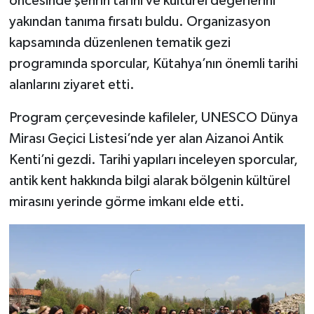
öncesinde şehrin tarihi ve kültürel değerlerini
yakından tanıma fırsatı buldu. Organizasyon
İlçeler
kapsamında düzenlenen tematik gezi
programında sporcular, Kütahya’nın önemli tarihi
Köşe Yazıları
alanlarını ziyaret etti.
Kültür Sanat
Program çerçevesinde kafileler, UNESCO Dünya
Mirası Geçici Listesi’nde yer alan Aizanoi Antik
Kütahya
Kenti’ni gezdi. Tarihi yapıları inceleyen sporcular,
Magazin
antik kent hakkında bilgi alarak bölgenin kültürel
mirasını yerinde görme imkanı elde etti.
Otomobil
Pazarlar
Politika