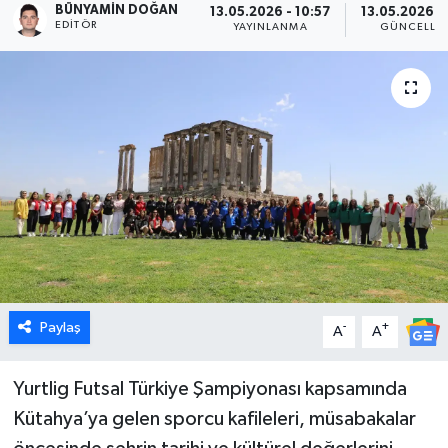
BÜNYAMIN DOĞAN
13.05.2026 - 10:57
13.05.2026 - 
EDITÖR
YAYINLANMA
GÜNCELLE
Dünya
Eğitim
Ekonomi
Emet
Foto Galeri
Gediz
Paylaş
-
+
A
A
Genel
Yurtlig Futsal Türkiye Şampiyonası kapsamında
Gündem
Kütahya’ya gelen sporcu kafileleri, müsabakalar
Hisarcık