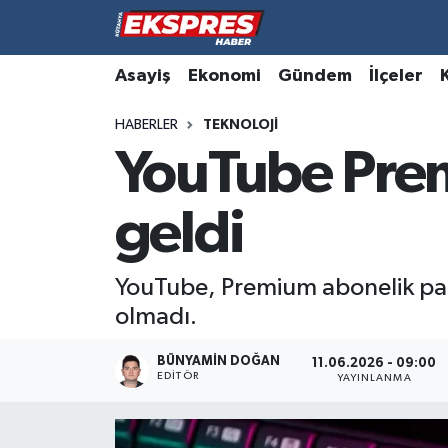
Altıntaş
Hava Durumu
Asayiş
Ekonomi
Gündem
İlçeler
HABERLER
TEKNOLOJI
Asayiş
Trafik Durumu
YouTube Prem
Aslanapa
Süper Lig Puan Durumu ve Fikstür
geldi
Biyografiler
Tüm Manşetler
Bölge
Son Dakika Haberleri
YouTube, Premium abonelik paketl
olmadı.
Çavdarhisar
Haber Arşivi
BÜNYAMIN DOĞAN
11.06.2026 - 09:00
EDITÖR
Domaniç
YAYINLANMA
Dumlupınar