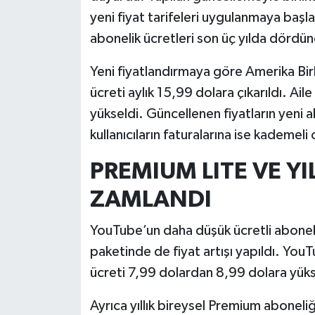
yeni fiyat tarifeleri uygulanmaya başl
İlçeler
abonelik ücretleri son üç yılda dördü
Köşe Yazıları
Yeni fiyatlandırmaya göre Amerika Bir
ücreti aylık 15,99 dolara çıkarıldı. Aile
Kültür Sanat
yükseldi. Güncellenen fiyatların yeni
kullanıcıların faturalarına ise kademeli o
Kütahya
PREMIUM LITE VE YI
Magazin
ZAMLANDI
Otomobil
YouTube’un daha düşük ücretli abonel
Pazarlar
paketinde de fiyat artışı yapıldı. You
ücreti 7,99 dolardan 8,99 dolara yükse
Politika
Ayrıca yıllık bireysel Premium aboneliğ