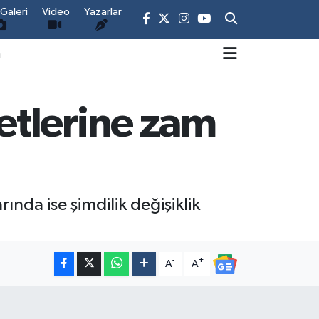
Galeri
Video
Yazarlar
m
etlerine zam
ında ise şimdilik değişiklik
-
+
A
A