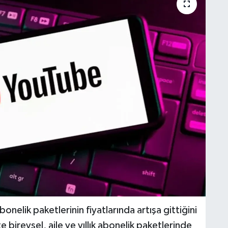
nelik paketlerinin fiyatlarında artışa gittiğini
 bireysel, aile ve yıllık abonelik paketlerinde