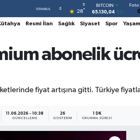
65.130,04
1.2
Foto 
DOLAR
°
28
47,7106
0.17
EURO
Kütahya
Resmi İlan
Sağlık
Siyaset
Spor
Yaşa
55,1652
0.27
STERLİN
64,4046
0.35
GRAM ALTIN
ium abonelik ücr
6648.99
2.59
BİST100
13.773
-19
erinde fiyat artışına gitti. Türkiye fiyatlar
11.06.2026 - 10:38
26
1 DK
GÜNCELLEME
GÖSTERIM
OKUNMA SÜRESI