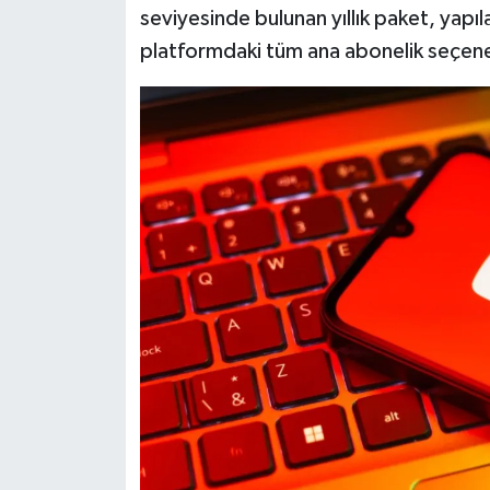
Resmi İlan
seviyesinde bulunan yıllık paket, yapı
platformdaki tüm ana abonelik seçenek
Rüya Tabirleri
Sağlık
Şaphane
Simav
Siyaset
Spor
Tavşanlı
Teknoloji