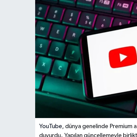
Dünya
Eğitim
Ekonomi
Emet
Foto Galeri
Gediz
Genel
Gündem
YouTube
, dünya genelinde Premium abo
duyurdu. Yapılan güncellemeyle birlikte
Hisarcık