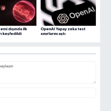
emi dışında ilk
OpenAI Yapay zeka test
ı keşfedildi
sınırlarını aştı