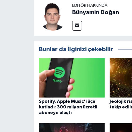
EDITÖR HAKKINDA
Bünyamin Doğan
Bunlar da ilginizi çekebilir
Spotify, Apple Music'i üçe
Jeolojik r
katladı: 300 milyon ücretli
takip edi
aboneye ulaştı