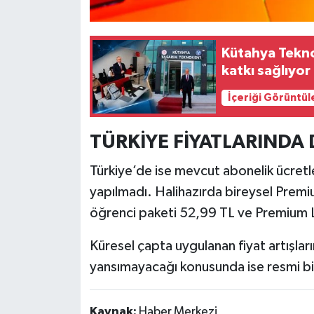
Türkiye
Video Galeri
Kütahya Teknok
katkı sağlıyor
Yaşam
İçeriği Görüntül
Yemek Tarifleri
TÜRKİYE FİYATLARINDA 
Türkiye’de ise mevcut abonelik ücretler
yapılmadı. Halihazırda bireysel Premi
öğrenci paketi 52,99 TL ve Premium L
Küresel çapta uygulanan fiyat artışları
yansımayacağı konusunda ise resmi bi
Kaynak:
Haber Merkezi