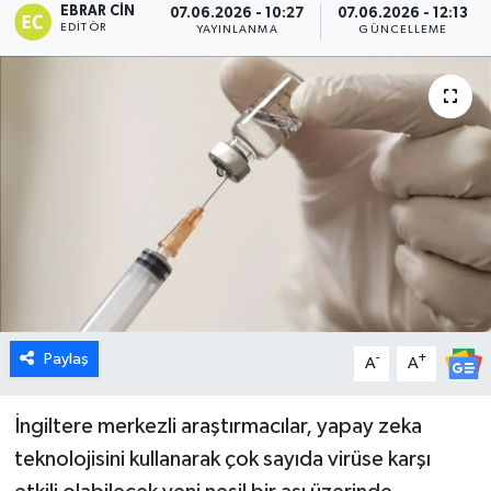
EBRAR CIN
07.06.2026 - 10:27
07.06.2026 - 12:13
EDITÖR
YAYINLANMA
GÜNCELLEME
Dünya
Eğitim
Ekonomi
Emet
Foto Galeri
Gediz
Paylaş
-
+
A
A
Genel
İngiltere merkezli araştırmacılar, yapay zeka
Gündem
teknolojisini kullanarak çok sayıda virüse karşı
Hisarcık