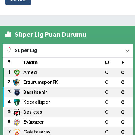
Süper Lig Puan Durumu
Süper Lig
#
Takım
O
P
1
Amed
0
0
2
Erzurumspor FK
0
0
3
Başakşehir
0
0
4
Kocaelispor
0
0
5
Beşiktaş
0
0
6
Eyüpspor
0
0
7
Galatasaray
0
0