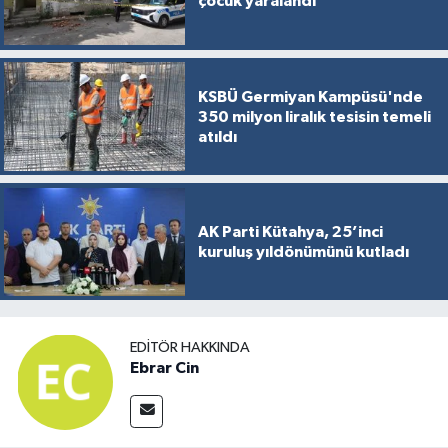
çocuk yaralandı
KSBÜ Germiyan Kampüsü'nde
350 milyon liralık tesisin temeli
atıldı
AK Parti Kütahya, 25’inci
kuruluş yıldönümünü kutladı
EDITÖR HAKKINDA
Ebrar Cin