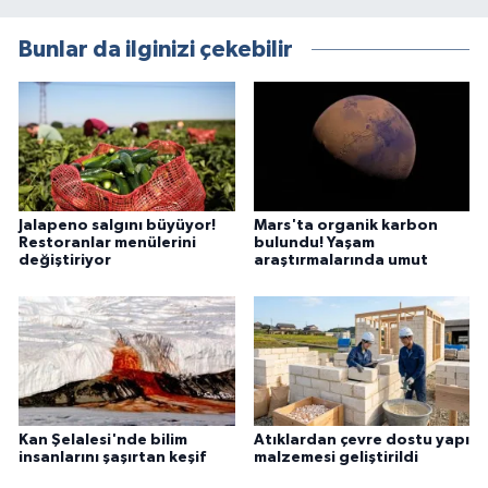
Bunlar da ilginizi çekebilir
Jalapeno salgını büyüyor!
Mars'ta organik karbon
Restoranlar menülerini
bulundu! Yaşam
değiştiriyor
araştırmalarında umut
Kan Şelalesi'nde bilim
Atıklardan çevre dostu yapı
insanlarını şaşırtan keşif
malzemesi geliştirildi