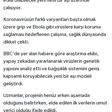
etkili olabilecek yeni nesil bir aşı üzerinde
çalışıyor.
İlçeler
Koronavirüsün farklı varyantları başta olmak
Köşe Yazıları
üzere grip ve Ebola gibi virüslere karşı koruma
sağlaması hedeflenen çalışma, sağlık dünyasında
Kültür Sanat
dikkat çekti.
Kütahya
BBC’de yer alan habere göre araştırma ekibi,
yapay zekadan yararlanarak virüslerin genetik
Magazin
yapısını analiz etti ve bağışıklık sistemini geniş
Otomobil
kapsamlı koruyabilecek yeni bir aşı modeli
geliştirdi.
Pazarlar
Uzmanlar, projenin henüz erken aşamada
Politika
olduğunu belirtirken, elde edilen ilk verilerin umut
verici olduğu ifade edildi.