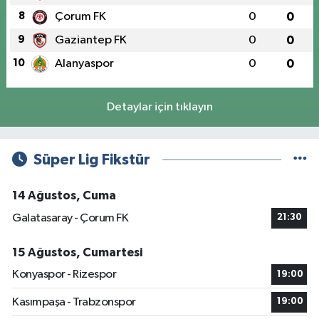
8
Çorum FK
0
0
9
Gaziantep FK
0
0
10
Alanyaspor
0
0
Detaylar için tıklayın
Süper Lig Fikstür
14 Ağustos, Cuma
Galatasaray - Çorum FK
21:30
15 Ağustos, Cumartesi
Konyaspor - Rizespor
19:00
Kasımpaşa - Trabzonspor
19:00