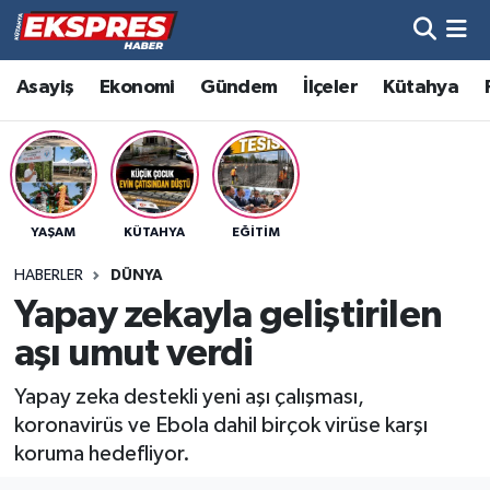
Altıntaş
Hava Durumu
Asayiş
Ekonomi
Gündem
İlçeler
Kütahya
Asayiş
Trafik Durumu
Aslanapa
Süper Lig Puan Durumu ve Fikstür
YAŞAM
KÜTAHYA
EĞITIM
Biyografiler
Tüm Manşetler
HABERLER
DÜNYA
Bölge
Son Dakika Haberleri
Yapay zekayla geliştirilen
aşı umut verdi
Çavdarhisar
Haber Arşivi
Yapay zeka destekli yeni aşı çalışması,
Domaniç
koronavirüs ve Ebola dahil birçok virüse karşı
koruma hedefliyor.
Dumlupınar