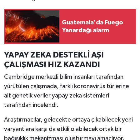
Resmi İlan
Rüya Tabirleri
Guatemala'da Fuego
Yanardağı alarm
Sağlık
Şaphane
YAPAY ZEKA DESTEKLİ AŞI
ÇALIŞMASI HIZ KAZANDI
Simav
Cambridge merkezli bilim insanları tarafından
Siyaset
yürütülen çalışmada, farklı koronavirüs türlerine
ait genetik veriler yapay zeka sistemleri
Spor
tarafından incelendi.
Tavşanlı
Araştırmacılar, gelecekte ortaya çıkabilecek yeni
varyantlara karşı da etkili olabilecek ortak bir
Teknoloji
bağışıklık mekanizması oluşturmayı amaçlıyor.