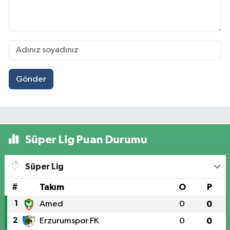
Gönder
Süper Lig Puan Durumu
Süper Lig
#
Takım
O
P
1
Amed
0
0
2
Erzurumspor FK
0
0