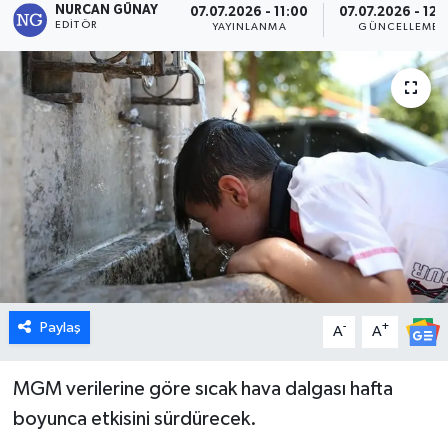
NURCAN GÜNAY
07.07.2026 - 11:00
07.07.2026 - 12:
EDITÖR
YAYINLANMA
GÜNCELLEME
Dünya
Eğitim
Ekonomi
Emet
Foto Galeri
Gediz
Paylaş
-
+
A
A
Genel
MGM verilerine göre sıcak hava dalgası hafta
Gündem
boyunca etkisini sürdürecek.
Hisarcık