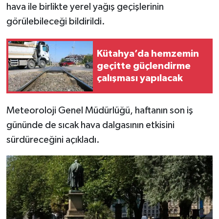
hava ile birlikte yerel yağış geçişlerinin
Türkiye
görülebileceği bildirildi.
Video Galeri
Kütahya’da hemzemin
Yaşam
geçitte güçlendirme
çalışması yapılacak
Yemek Tarifleri
Meteoroloji Genel Müdürlüğü, haftanın son iş
gününde de sıcak hava dalgasının etkisini
sürdüreceğini açıkladı.