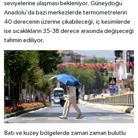
Resmi İlan
seviyelerine ulaşması bekleniyor. Güneydoğu
Anadolu'da bazı merkezlerde termometrelerin
Rüya Tabirleri
40 derecenin üzerine çıkabileceği, iç kesimlerde
ise sıcaklıkların 35-38 derece arasında değişeceği
Sağlık
tahmin ediliyor.
Şaphane
Simav
Siyaset
Spor
Tavşanlı
Teknoloji
Batı ve kuzey bölgelerde zaman zaman bulutlu