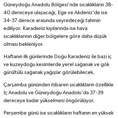
Güneydoğu Anadolu Bölgesi'nde sıcaklıkların 38-
40 dereceye ulaşacağı, Ege ve Akdeniz'de ise
İlçeler
34-37 derece arasında seyredeceği tahmin
Köşe Yazıları
ediliyor. Karadeniz kıyılarında ise hava
sıcaklıklarının diğer bölgelere göre daha düşük
Kültür Sanat
olması bekleniyor.
Kütahya
Haftanın ilk günlerinde Doğu Karadeniz ile bazı iç
ve kuzeydoğu kesimlerde yerel sağanak ve gök
Magazin
gürültülü sağanak yağışlar görülebilecek.
Otomobil
Çarşamba gününden itibaren sıcaklıkların özellikle
İç Anadolu ve Güneydoğu Anadolu'da 37-39
Pazarlar
dereceye kadar yükselmesi öngörülüyor.
Politika
Perşembe günü ise sıcaklıkların haftanın en yüksek