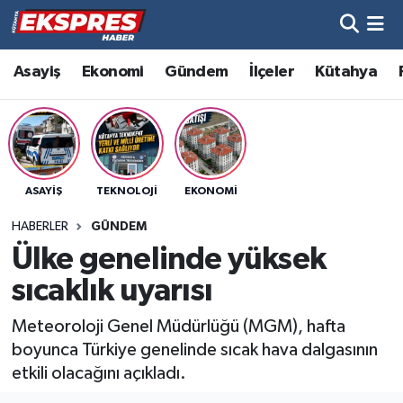
Altıntaş
Hava Durumu
Asayiş
Ekonomi
Gündem
İlçeler
Kütahya
Asayiş
Trafik Durumu
Aslanapa
Süper Lig Puan Durumu ve Fikstür
ASAYIŞ
TEKNOLOJI
EKONOMI
Biyografiler
Tüm Manşetler
HABERLER
GÜNDEM
Bölge
Son Dakika Haberleri
Ülke genelinde yüksek
sıcaklık uyarısı
Çavdarhisar
Haber Arşivi
Meteoroloji Genel Müdürlüğü (MGM), hafta
Domaniç
boyunca Türkiye genelinde sıcak hava dalgasının
etkili olacağını açıkladı.
Dumlupınar