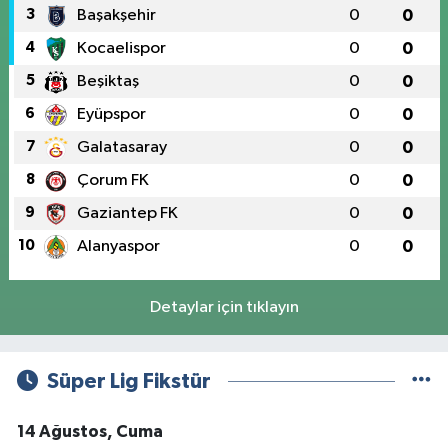
3
Başakşehir
0
0
4
Kocaelispor
0
0
5
Beşiktaş
0
0
6
Eyüpspor
0
0
7
Galatasaray
0
0
8
Çorum FK
0
0
9
Gaziantep FK
0
0
10
Alanyaspor
0
0
Detaylar için tıklayın
Süper Lig Fikstür
14 Ağustos, Cuma