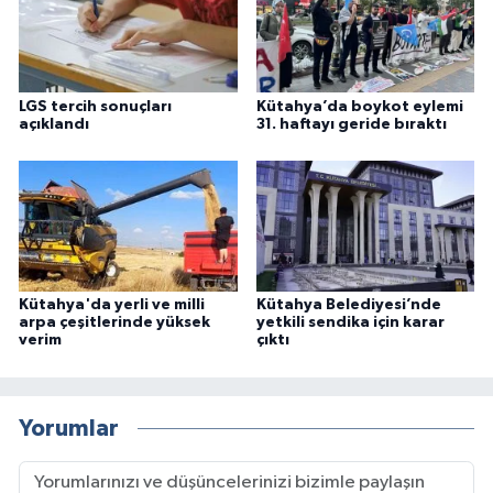
LGS tercih sonuçları
Kütahya’da boykot eylemi
açıklandı
31. haftayı geride bıraktı
Kütahya'da yerli ve milli
Kütahya Belediyesi’nde
arpa çeşitlerinde yüksek
yetkili sendika için karar
verim
çıktı
Yorumlar