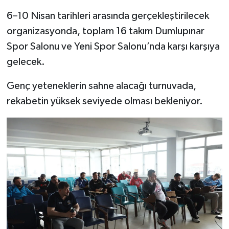
Resmi İlan
6–10 Nisan tarihleri arasında gerçekleştirilecek
Rüya Tabirleri
organizasyonda, toplam 16 takım Dumlupınar
Spor Salonu ve Yeni Spor Salonu’nda karşı karşıya
Sağlık
gelecek.
Şaphane
Genç yeteneklerin sahne alacağı turnuvada,
rekabetin yüksek seviyede olması bekleniyor.
Simav
Siyaset
Spor
Tavşanlı
Teknoloji