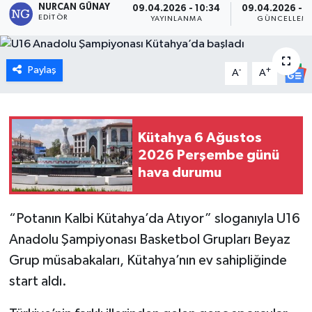
NURCAN GÜNAY
09.04.2026 - 10:34
09.04.2026 - 1
EDITÖR
YAYINLANMA
GÜNCELLEM
Dünya
Eğitim
Paylaş
-
+
A
A
Ekonomi
Emet
Kütahya 6 Ağustos
2026 Perşembe günü
Foto Galeri
hava durumu
Gediz
“Potanın Kalbi Kütahya’da Atıyor” sloganıyla U16
Genel
Anadolu Şampiyonası Basketbol Grupları Beyaz
Grup müsabakaları, Kütahya’nın ev sahipliğinde
Gündem
start aldı.
Hisarcık