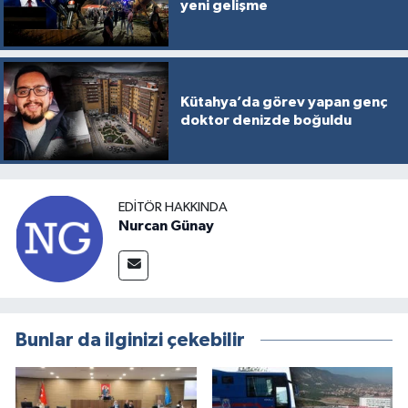
yeni gelişme
Kütahya’da görev yapan genç
doktor denizde boğuldu
EDITÖR HAKKINDA
Nurcan Günay
Bunlar da ilginizi çekebilir