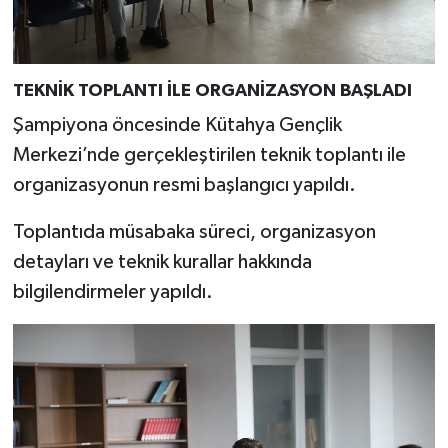
Türkiye
Video Galeri
TEKNİK TOPLANTI İLE ORGANİZASYON BAŞLADI
Yaşam
Şampiyona öncesinde Kütahya Gençlik
Merkezi’nde gerçekleştirilen teknik toplantı ile
Yemek Tarifleri
organizasyonun resmi başlangıcı yapıldı.
Toplantıda müsabaka süreci, organizasyon
detayları ve teknik kurallar hakkında
bilgilendirmeler yapıldı.