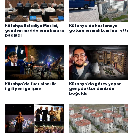
Kütahya Belediye Meclisi,
Kütahya'da hastaneye
gündem maddelerini karara
götürülen mahkum firar etti
bağladı
Kütahya’da fuar alanı ile
Kütahya’da görev yapan
ilgili yeni gelişme
genç doktor denizde
boğuldu