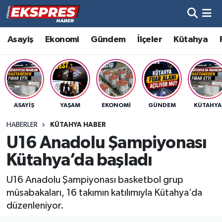
Altıntaş
Hava Durumu
Asayiş
Ekonomi
Gündem
İlçeler
Kütahya
Asayiş
Trafik Durumu
Aslanapa
Süper Lig Puan Durumu ve Fikstür
ASAYIŞ
YAŞAM
EKONOMI
GÜNDEM
KÜTAHYA
Biyografiler
Tüm Manşetler
HABERLER
KÜTAHYA HABER
Bölge
Son Dakika Haberleri
U16 Anadolu Şampiyonası
Kütahya’da başladı
Çavdarhisar
Haber Arşivi
U16 Anadolu Şampiyonası basketbol grup
Domaniç
müsabakaları, 16 takımın katılımıyla Kütahya’da
düzenleniyor.
Dumlupınar