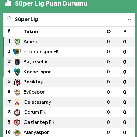
Süper Lig Puan Durumu
Süper Lig
#
Takım
O
P
1
Amed
0
0
2
Erzurumspor FK
0
0
3
Başakşehir
0
0
4
Kocaelispor
0
0
5
Beşiktaş
0
0
6
Eyüpspor
0
0
7
Galatasaray
0
0
8
Çorum FK
0
0
9
Gaziantep FK
0
0
10
Alanyaspor
0
0