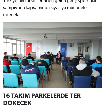
Türkiye’nin farklı illerinden gelen genç sporcular,
şampiyona kapsamında kıyasıya mücadele
İlçeler
edecek.
Köşe Yazıları
Kültür Sanat
Kütahya
Magazin
Otomobil
Pazarlar
Politika
16 TAKIM PARKELERDE TER
DÖKECEK