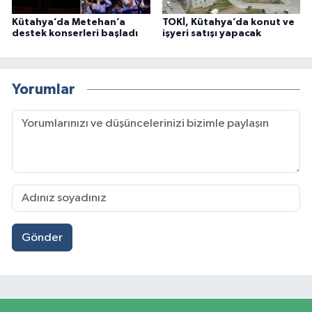
Kütahya’da Metehan’a
TOKİ, Kütahya’da konut ve
destek konserleri başladı
işyeri satışı yapacak
Yorumlar
Gönder