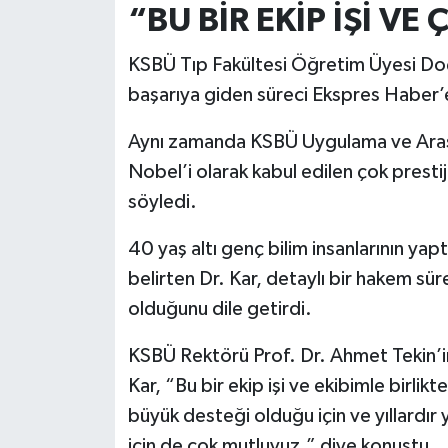
“BU BİR EKİP İŞİ V
Türkiye
KSBÜ Tıp Fakültesi Öğretim Üyesi Doç. 
Video Galeri
başarıya giden süreci Ekspres Haber’e
Yaşam
Aynı zamanda KSBÜ Uygulama ve Araşt
Nobel’i olarak kabul edilen çok presti
Yemek Tarifleri
söyledi.
40 yaş altı genç bilim insanlarının yap
belirten Dr. Kar, detaylı bir hakem sü
olduğunu dile getirdi.
KSBÜ Rektörü Prof. Dr. Ahmet Tekin’in 
Kar, “Bu bir ekip işi ve ekibimle birli
büyük desteği olduğu için ve yıllardır
için de çok mutluyuz.” diye konuştu.