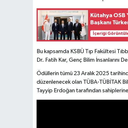
İlçeler
Kütahya OSB Y
Başkanı Türke
Köşe Yazıları
İçeriği Görüntül
Kültür Sanat
Bu kapsamda KSBÜ Tıp Fakültesi Tıbb
Kütahya
Dr. Fatih Kar, Genç Bilim İnsanlarını
Magazin
Ödüllerin tümü 23 Aralık 2025 tarihin
düzenlenecek olan TÜBA-TÜBİTAK Bil
Otomobil
Tayyip Erdoğan tarafından sahiplerine
Pazarlar
Politika