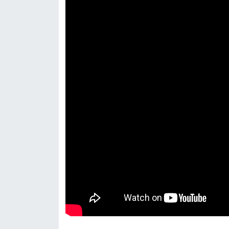
Resmi İlan
Rüya Tabirleri
Sağlık
Şaphane
Simav
Siyaset
Spor
Tavşanlı
Teknoloji