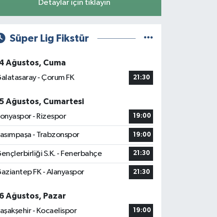
Detaylar için tıklayın
Süper Lig Fikstür
4 Ağustos, Cuma
alatasaray - Çorum FK
21:30
5 Ağustos, Cumartesi
onyaspor - Rizespor
19:00
asımpaşa - Trabzonspor
19:00
ençlerbirliği S.K. - Fenerbahçe
21:30
aziantep FK - Alanyaspor
21:30
6 Ağustos, Pazar
aşakşehir - Kocaelispor
19:00