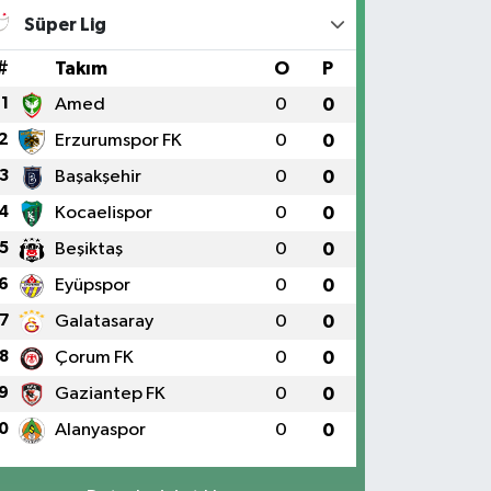
Süper Lig
#
Takım
O
P
1
Amed
0
0
2
Erzurumspor FK
0
0
3
Başakşehir
0
0
4
Kocaelispor
0
0
5
Beşiktaş
0
0
6
Eyüpspor
0
0
7
Galatasaray
0
0
8
Çorum FK
0
0
9
Gaziantep FK
0
0
0
Alanyaspor
0
0