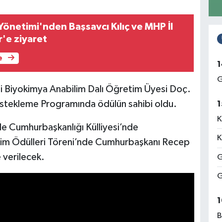
önetimi'nden Başsavcı Kılıç ve MHP İl
r'e ziyaret
e
1
G
i Biyokimya Anabilim Dalı Öğretim Üyesi Doç.
 Destekleme Programında ödülün sahibi oldu.
1
K
de Cumhurbaşkanlığı Külliyesi’nde
K
im Ödülleri Töreni’nde Cumhurbaşkanı Recep
 verilecek.
G
G
1
B