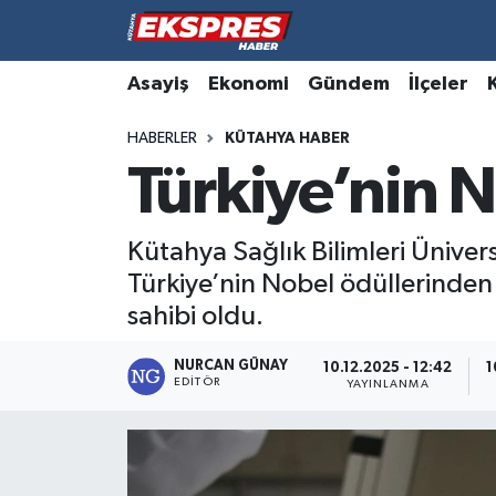
Altıntaş
Hava Durumu
Asayiş
Ekonomi
Gündem
İlçeler
HABERLER
KÜTAHYA HABER
Asayiş
Trafik Durumu
Türkiye’nin 
Aslanapa
Süper Lig Puan Durumu ve Fikstür
Kütahya Sağlık Bilimleri Ünivers
Biyografiler
Tüm Manşetler
Türkiye’nin Nobel ödüllerinden 
Bölge
Son Dakika Haberleri
sahibi oldu.
Çavdarhisar
Haber Arşivi
NURCAN GÜNAY
10.12.2025 - 12:42
1
EDITÖR
YAYINLANMA
Domaniç
Dumlupınar