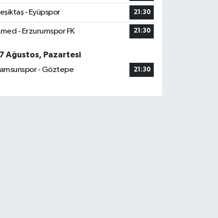
eşiktaş - Eyüpspor
21:30
med - Erzurumspor FK
21:30
7 Ağustos, Pazartesi
amsunspor - Göztepe
21:30