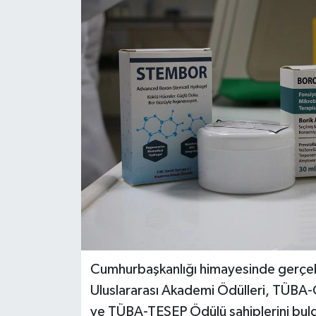
Dünya
Eğitim
Ekonomi
Emet
Foto Galeri
Gediz
Genel
Cumhurbaşkanlığı himayesinde gerçekl
Gündem
Uluslararası Akademi Ödülleri, TÜBA-G
ve TÜBA-TESEP Ödülü sahiplerini bul
Hisarcık