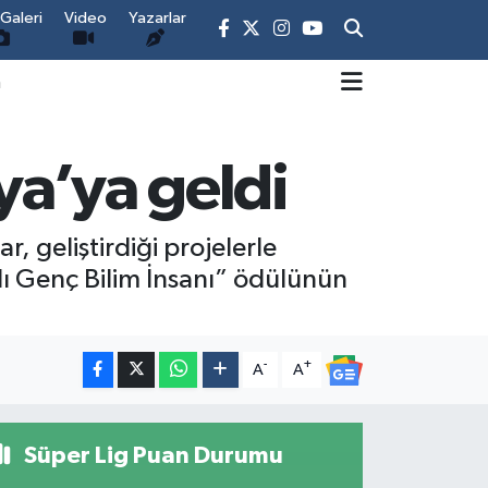
Galeri
Video
Yazarlar
m
ya’ya geldi
, geliştirdiği projelerle
ılı Genç Bilim İnsanı” ödülünün
-
+
A
A
Süper Lig Puan Durumu