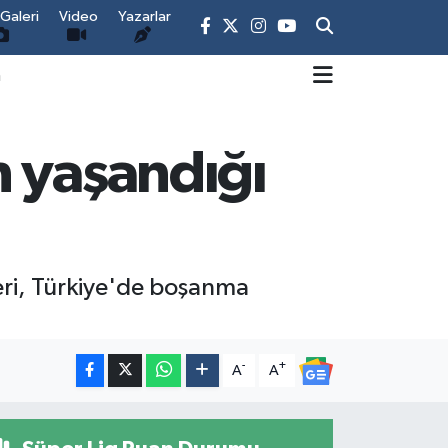
Galeri
Video
Yazarlar
m
n yaşandığı
leri, Türkiye'de boşanma
-
+
A
A