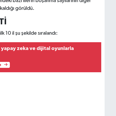
eki bazı illerin boşanma sayılarının diğer
kaldığı görüldü.
Tİ
 10 il şu şekilde sıralandı:
 yapay zeka ve dijital oyunlarla
e