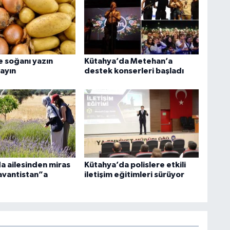
e soğanı yazın
Kütahya’da Metehan’a
layın
destek konserleri başladı
a ailesinden miras
Kütahya’da polislere etkili
Lavantistan”a
iletişim eğitimleri sürüyor