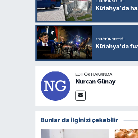
EDITÖRÜN SEÇTIĞI
Kütahya'da ha
EDITÖRÜN SEÇTIĞI
Kütahya’da fuar
EDITÖR HAKKINDA
Nurcan Günay
Bunlar da ilginizi çekebilir