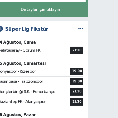
Detaylar için tıklayın
Süper Lig Fikstür
4 Ağustos, Cuma
alatasaray - Çorum FK
21:30
5 Ağustos, Cumartesi
onyaspor - Rizespor
19:00
asımpaşa - Trabzonspor
19:00
ençlerbirliği S.K. - Fenerbahçe
21:30
aziantep FK - Alanyaspor
21:30
6 Ağustos, Pazar