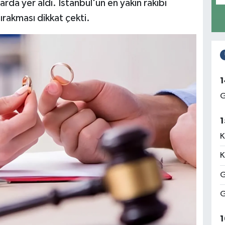
rda yer aldı. İstanbul'un en yakın rakibi
bırakması dikkat çekti.
1
G
1
K
K
G
G
1