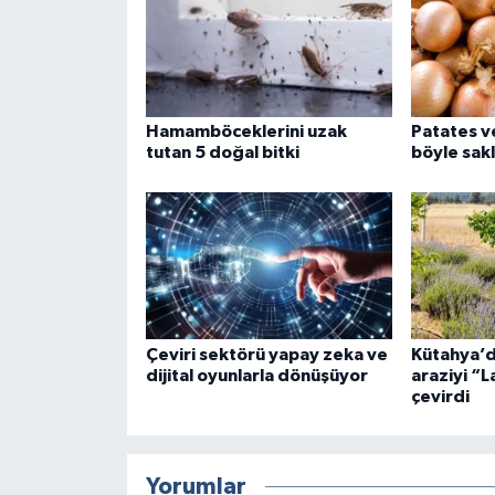
Hamamböceklerini uzak
Patates v
tutan 5 doğal bitki
böyle sak
Çeviri sektörü yapay zeka ve
Kütahya’d
dijital oyunlarla dönüşüyor
araziyi “
çevirdi
Yorumlar