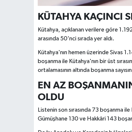
Resmi İlan
KÜTAHYA KAÇINCI S
Rüya Tabirleri
Kütahya, açıklanan verilere göre 1.192
Sağlık
arasında 50'nci sırada yer aldı.
Şaphane
Kütahya'nın hemen üzerinde Sivas 1.1
boşanma ile Kütahya'nın bir üst sırasın
Simav
ortalamasının altında boşanma sayısın
Siyaset
EN AZ BOŞANMANIN
Spor
OLDU
Tavşanlı
Listenin son sırasında 73 boşanma ile
Gümüşhane 130 ve Hakkâri 143 boşanm
Teknoloji