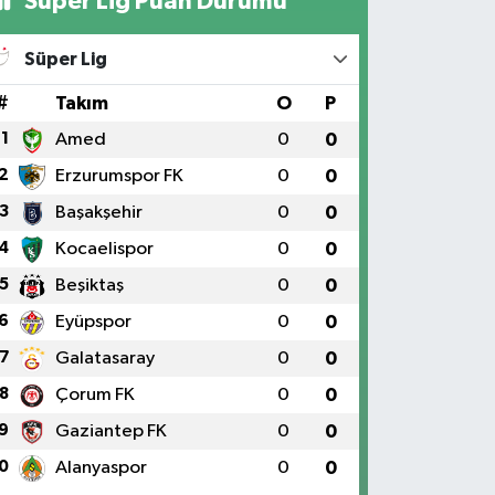
Süper Lig Puan Durumu
Süper Lig
#
Takım
O
P
1
Amed
0
0
2
Erzurumspor FK
0
0
3
Başakşehir
0
0
4
Kocaelispor
0
0
5
Beşiktaş
0
0
6
Eyüpspor
0
0
7
Galatasaray
0
0
8
Çorum FK
0
0
9
Gaziantep FK
0
0
0
Alanyaspor
0
0