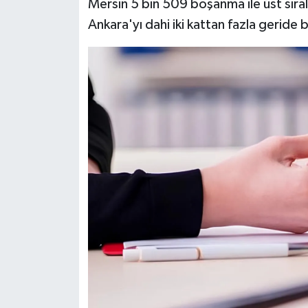
Mersin 5 bin 509 boşanma ile üst sırala
Ankara'yı dahi iki kattan fazla geride 
İlçeler
Köşe Yazıları
Kültür Sanat
Kütahya
Magazin
Otomobil
Pazarlar
Politika