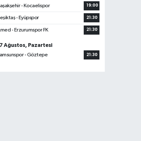
aşakşehir - Kocaelispor
19:00
eşiktaş - Eyüpspor
21:30
med - Erzurumspor FK
21:30
7 Ağustos, Pazartesi
amsunspor - Göztepe
21:30