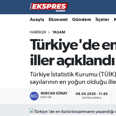
Altıntaş
Hava Durumu
Asayiş
Ekonomi
Gündem
İlçeler
HABERLER
YAŞAM
Asayiş
Trafik Durumu
Türkiye'de e
Aslanapa
Süper Lig Puan Durumu ve Fikstür
iller açıklandı
Biyografiler
Tüm Manşetler
Bölge
Son Dakika Haberleri
Türkiye İstatistik Kurumu (TÜİK
sayılarının en yoğun olduğu ill
Çavdarhisar
Haber Arşivi
NURCAN GÜNAY
08.06.2026 - 11:40
EDITÖR
Domaniç
YAYINLANMA
Dumlupınar