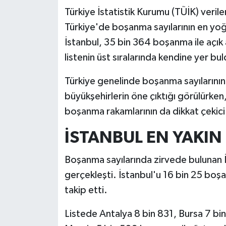
Türkiye İstatistik Kurumu (TÜİK) veril
Dünya
Türkiye'de boşanma sayılarının en yoğ
İstanbul, 35 bin 364 boşanma ile açık a
Eğitim
listenin üst sıralarında kendine yer bul
Ekonomi
Türkiye genelinde boşanma sayılarının
Emet
büyükşehirlerin öne çıktığı görülürke
boşanma rakamlarının da dikkat çekici
Foto Galeri
İSTANBUL EN YAKIN 
Gediz
Boşanma sayılarında zirvede bulunan
Genel
gerçekleşti. İstanbul'u 16 bin 25 boş
takip etti.
Gündem
Listede Antalya 8 bin 831, Bursa 7 bi
Hisarcık