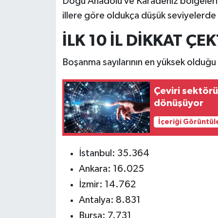
Doğu Anadolu ve Karadeniz bölgelerind
Türkiye
illere göre oldukça düşük seviyelerde 
Video Galeri
İLK 10 İL DİKKAT ÇEK
Yaşam
Boşanma sayılarının en yüksek olduğu ilk
Yemek Tarifleri
Çeviri sektörü
dönüşüyor
İçeriği Görüntül
İstanbul: 35.364
Ankara: 16.025
İzmir: 14.762
Antalya: 8.831
Bursa: 7.731