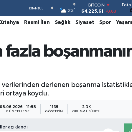
Foto 
DOLAR
°
23
47,7143
0.16
EURO
Kütahya
Resmi İlan
Sağlık
Siyaset
Spor
Yaşa
55,0317
-0.02
STERLİN
64,2463
0.07
GRAM ALTIN
n fazla boşanmanı
6510.40
0.45
BİST100
13.799
70
BITCOIN
64.225,61
-0.63
) verilerinden derlenen boşanma istatistik
eri ortaya koydu.
08.06.2026 - 11:58
1135
2 DK
GÜNCELLEME
GÖSTERIM
OKUNMA SÜRESI