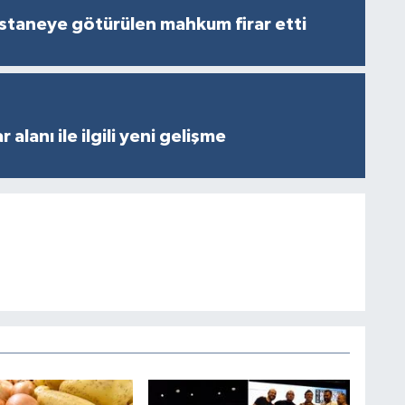
staneye götürülen mahkum firar etti
 alanı ile ilgili yeni gelişme