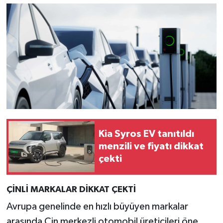
Kia Syros EV tanıtıldı
menzili ve fiyatı dikkat
çekti
ÇİNLİ MARKALAR DİKKAT ÇEKTİ
Avrupa genelinde en hızlı büyüyen markalar
arasında Çin merkezli otomobil üreticileri öne