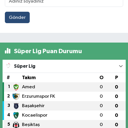
Gönder
Süper Lig Puan Durumu
Süper Lig
#
Takım
O
P
1
Amed
0
0
2
Erzurumspor FK
0
0
3
Başakşehir
0
0
4
Kocaelispor
0
0
5
Beşiktaş
0
0