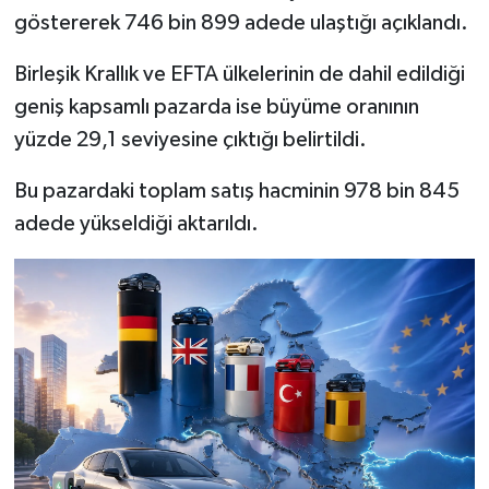
Resmi İlan
göstererek 746 bin 899 adede ulaştığı açıklandı.
Rüya Tabirleri
Birleşik Krallık ve EFTA ülkelerinin de dahil edildiği
geniş kapsamlı pazarda ise büyüme oranının
Sağlık
yüzde 29,1 seviyesine çıktığı belirtildi.
Şaphane
Bu pazardaki toplam satış hacminin 978 bin 845
adede yükseldiği aktarıldı.
Simav
Siyaset
Spor
Tavşanlı
Teknoloji