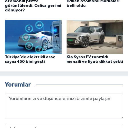
otomobili pistte
edilen otomobil markaları
görüntülendi: Celica geri mi
belli oldu
dönüyor?
Türkiye’de elektrikli araç
Kia Syros EV tanıtıldı
sayısı 450 bini geçti
menzili ve fiyatı dikkat çekti
Yorumlar