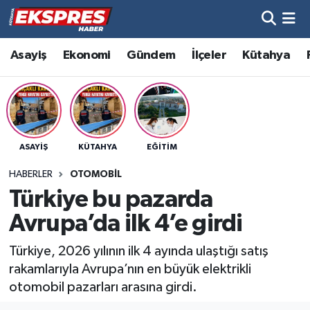
Altıntaş
Hava Durumu
Asayiş
Ekonomi
Gündem
İlçeler
Kütahya
Asayiş
Trafik Durumu
Aslanapa
Süper Lig Puan Durumu ve Fikstür
ASAYIŞ
KÜTAHYA
EĞITIM
Biyografiler
Tüm Manşetler
HABERLER
OTOMOBIL
Bölge
Son Dakika Haberleri
Türkiye bu pazarda
Avrupa’da ilk 4’e girdi
Çavdarhisar
Haber Arşivi
Türkiye, 2026 yılının ilk 4 ayında ulaştığı satış
Domaniç
rakamlarıyla Avrupa’nın en büyük elektrikli
otomobil pazarları arasına girdi.
Dumlupınar