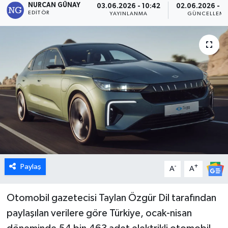
NURCAN GÜNAY
03.06.2026 - 10:42
02.06.2026 - 1
EDITÖR
YAYINLANMA
GÜNCELLEM
Dünya
Eğitim
Ekonomi
Emet
Foto Galeri
Gediz
Paylaş
-
+
A
A
Genel
Otomobil gazetecisi Taylan Özgür Dil tarafından
Gündem
paylaşılan verilere göre Türkiye, ocak-nisan
Hisarcık