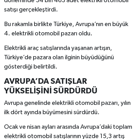
döneminde 54 bin 463 adet elektrikli otomobil
satışı gerçekleştirdi.
İlçeler
Bu rakamla birlikte Türkiye, Avrupa’nın en büyük
Köşe Yazıları
4. elektrikli otomobil pazarı oldu.
Kültür Sanat
Elektrikli araç satışlarında yaşanan artışın,
Türkiye’de pazara olan ilginin büyüdüğünü
Kütahya
gösterdiği belirtildi.
Magazin
AVRUPA’DA SATIŞLAR
YÜKSELİŞİNİ SÜRDÜRDÜ
Otomobil
Avrupa genelinde elektrikli otomobil pazarı, yılın
Pazarlar
ilk dört ayında büyümesini sürdürdü.
Politika
Ocak ve nisan ayları arasında Avrupa’daki toplam
elektrikli otomobil satışlarının yüzde 15,3 artış