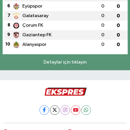
6
Eyüpspor
0
0
7
Galatasaray
0
0
8
Çorum FK
0
0
9
Gaziantep FK
0
0
10
Alanyaspor
0
0
Detaylar için tıklayın