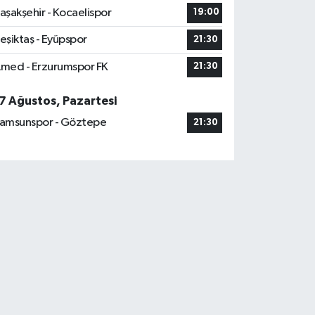
aşakşehir - Kocaelispor
19:00
eşiktaş - Eyüpspor
21:30
med - Erzurumspor FK
21:30
7 Ağustos, Pazartesi
amsunspor - Göztepe
21:30