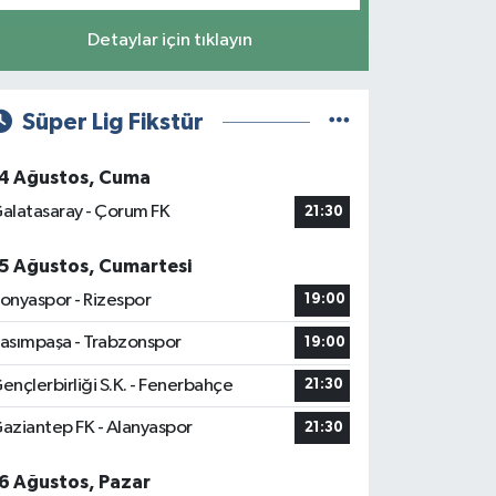
Detaylar için tıklayın
Süper Lig Fikstür
4 Ağustos, Cuma
alatasaray - Çorum FK
21:30
5 Ağustos, Cumartesi
onyaspor - Rizespor
19:00
asımpaşa - Trabzonspor
19:00
ençlerbirliği S.K. - Fenerbahçe
21:30
aziantep FK - Alanyaspor
21:30
6 Ağustos, Pazar