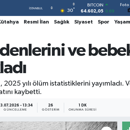
Foto 
DOLAR
°
30
47,5986
0.06
EURO
Kütahya
Resmi İlan
Sağlık
Siyaset
Spor
Yaşa
55,0700
0.1
STERLİN
64,2438
0.21
GRAM ALTIN
denlerini ve bebe
6518.23
0.39
BİST100
13.768
48
kladı
BITCOIN
64.602,05
0.69
, 2025 yılı ölüm istatistiklerini yayımladı. 
tını kaybetti.
3.07.2026 - 13:34
26
1 DK
GÜNCELLEME
GÖSTERIM
OKUNMA SÜRESI