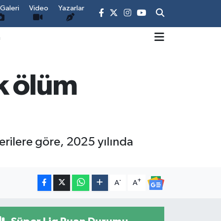
Galeri
Video
Yazarlar
m
k ölüm
Verilere göre, 2025 yılında
-
+
A
A