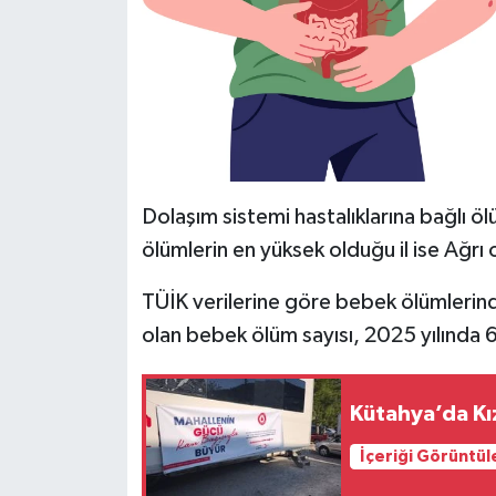
Resmi İlan
Rüya Tabirleri
Sağlık
Şaphane
Dolaşım sistemi hastalıklarına bağlı ö
Simav
ölümlerin en yüksek olduğu il ise Ağrı 
Siyaset
TÜİK verilerine göre bebek ölümlerind
olan bebek ölüm sayısı, 2025 yılında 6
Spor
Tavşanlı
Kütahya’da Kı
İçeriği Görüntül
Teknoloji