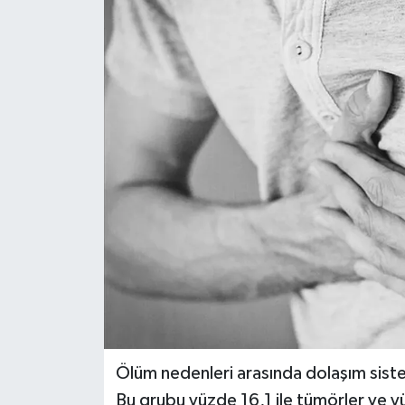
Dünya
Eğitim
Ekonomi
Emet
Foto Galeri
Gediz
Genel
Gündem
Ölüm nedenleri arasında dolaşım sistemi
Bu grubu yüzde 16,1 ile tümörler ve yü
Hisarcık