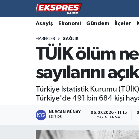
Altıntaş
Hava Durumu
Asayiş
Ekonomi
Gündem
İlçeler
HABERLER
SAĞLIK
Asayiş
Trafik Durumu
TÜİK ölüm ne
Aslanapa
Süper Lig Puan Durumu ve Fikstür
sayılarını açı
Biyografiler
Tüm Manşetler
Bölge
Son Dakika Haberleri
Türkiye İstatistik Kurumu (TÜİK)
Türkiye'de 491 bin 684 kişi haya
Çavdarhisar
Haber Arşivi
NURCAN GÜNAY
06.07.2026 - 11:15
0
EDITÖR
Domaniç
YAYINLANMA
Dumlupınar