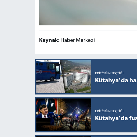
Kaynak:
Haber Merkezi
EDITÖRÜN SEÇTIĞI
Kütahya'da ha
EDITÖRÜN SEÇTIĞI
Kütahya’da fuar