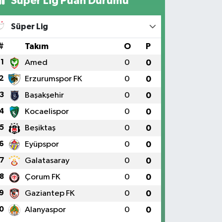
Süper Lig Puan Durumu
Süper Lig
#
Takım
O
P
1
Amed
0
0
2
Erzurumspor FK
0
0
3
Başakşehir
0
0
4
Kocaelispor
0
0
5
Beşiktaş
0
0
6
Eyüpspor
0
0
7
Galatasaray
0
0
8
Çorum FK
0
0
9
Gaziantep FK
0
0
0
Alanyaspor
0
0