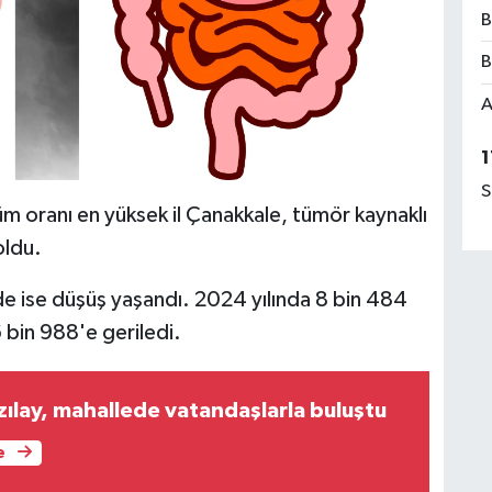
B
B
A
1
S
lüm oranı en yüksek il Çanakkale, tümör kaynaklı
oldu.
e ise düşüş yaşandı. 2024 yılında 8 bin 484
 bin 988'e geriledi.
zılay, mahallede vatandaşlarla buluştu
e