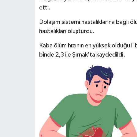
etti.
İlçeler
Dolaşım sistemi hastalıklarına bağlı ö
Köşe Yazıları
hastalıkları oluşturdu.
Kaba ölüm hızının en yüksek olduğu il 
Kültür Sanat
binde 2,3 ile Şırnak'ta kaydedildi.
Kütahya
Magazin
Otomobil
Pazarlar
Politika