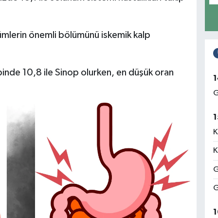
lümlerin önemli bölümünü iskemik kalp
binde 10,8 ile Sinop olurken, en düşük oran
1
G
1
K
K
G
G
1