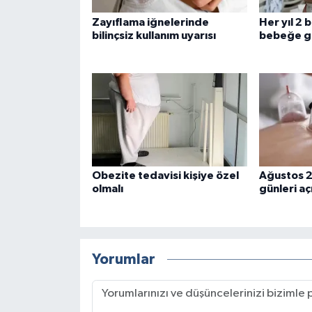
Zayıflama iğnelerinde
Her yıl 2 
bilinçsiz kullanım uyarısı
bebeğe g
Obezite tedavisi kişiye özel
Ağustos 
olmalı
günleri aç
Yorumlar