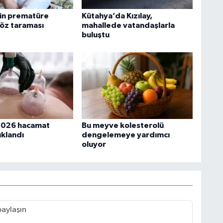
bin prematüre
Kütahya’da Kızılay,
öz taraması
mahallede vatandaşlarla
buluştu
2026 hacamat
Bu meyve kolesterolü
ıklandı
dengelemeye yardımcı
oluyor