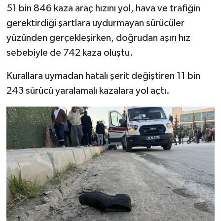
Resmi İlan
51 bin 846 kaza araç hızını yol, hava ve trafiğin
gerektirdiği şartlara uydurmayan sürücüler
Rüya Tabirleri
yüzünden gerçekleşirken, doğrudan aşırı hız
sebebiyle de 742 kaza oluştu.
Sağlık
Kurallara uymadan hatalı şerit değiştiren 11 bin
Şaphane
243 sürücü yaralamalı kazalara yol açtı.
Simav
Siyaset
Spor
Tavşanlı
Teknoloji