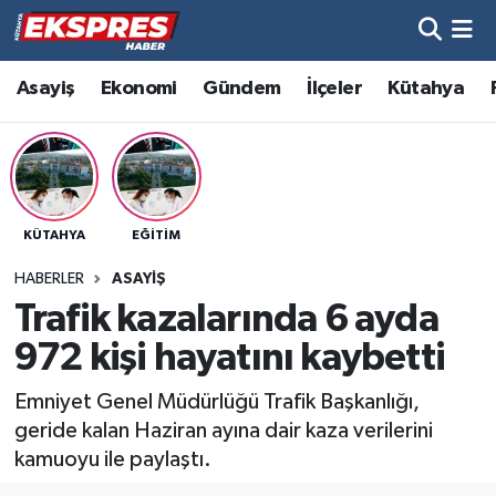
Altıntaş
Hava Durumu
Asayiş
Ekonomi
Gündem
İlçeler
Kütahya
Asayiş
Trafik Durumu
Aslanapa
Süper Lig Puan Durumu ve Fikstür
KÜTAHYA
EĞITIM
Biyografiler
Tüm Manşetler
HABERLER
ASAYIŞ
Bölge
Son Dakika Haberleri
Trafik kazalarında 6 ayda
972 kişi hayatını kaybetti
Çavdarhisar
Haber Arşivi
Emniyet Genel Müdürlüğü Trafik Başkanlığı,
Domaniç
geride kalan Haziran ayına dair kaza verilerini
kamuoyu ile paylaştı.
Dumlupınar