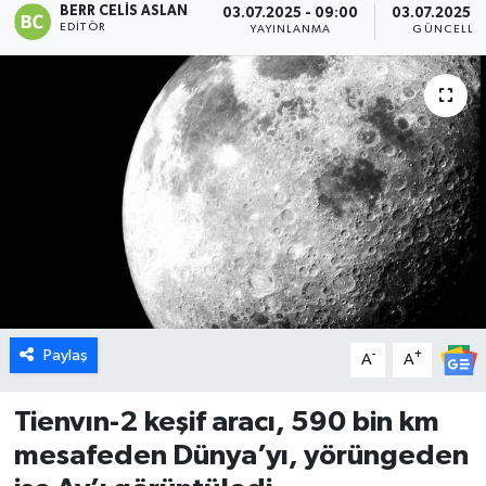
BERR CELIS ASLAN
03.07.2025 - 09:00
03.07.2025 - 
EDITÖR
YAYINLANMA
GÜNCELLE
Dünya
Eğitim
Ekonomi
Emet
Foto Galeri
Gediz
Paylaş
-
+
A
A
Genel
Tienvın-2 keşif aracı, 590 bin km
Gündem
mesafeden Dünya’yı, yörüngeden
Hisarcık