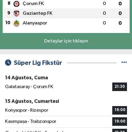
8
Çorum FK
0
0
9
Gaziantep FK
0
0
10
Alanyaspor
0
0
Detaylar için tıklayın
Süper Lig Fikstür
14 Ağustos, Cuma
Galatasaray - Çorum FK
21:30
15 Ağustos, Cumartesi
Konyaspor - Rizespor
19:00
Kasımpaşa - Trabzonspor
19:00