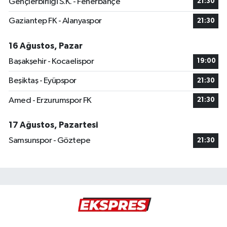
Gençlerbirliği S.K. - Fenerbahçe
21:30
Gaziantep FK - Alanyaspor
21:30
16 Ağustos, Pazar
Başakşehir - Kocaelispor
19:00
Beşiktaş - Eyüpspor
21:30
Amed - Erzurumspor FK
21:30
17 Ağustos, Pazartesi
Samsunspor - Göztepe
21:30