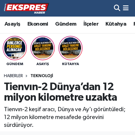
Altıntaş
Hava Durumu
Asayiş
Ekonomi
Gündem
İlçeler
Kütahya
Asayiş
Trafik Durumu
Aslanapa
Süper Lig Puan Durumu ve Fikstür
GÜNDEM
ASAYIŞ
KÜTAHYA
Biyografiler
Tüm Manşetler
HABERLER
TEKNOLOJI
Bölge
Son Dakika Haberleri
Tienvın-2 Dünya’dan 12
milyon kilometre uzakta
Çavdarhisar
Haber Arşivi
Tienvın-2 keşif aracı, Dünya ve Ay'ı görüntüledi;
Domaniç
12 milyon kilometre mesafede görevini
sürdürüyor.
Dumlupınar