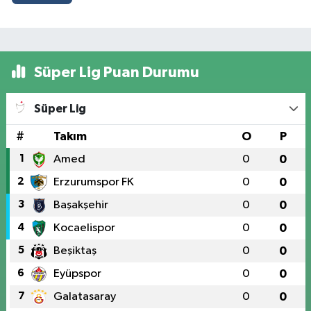
Süper Lig Puan Durumu
Süper Lig
#
Takım
O
P
1
Amed
0
0
2
Erzurumspor FK
0
0
3
Başakşehir
0
0
4
Kocaelispor
0
0
5
Beşiktaş
0
0
6
Eyüpspor
0
0
7
Galatasaray
0
0