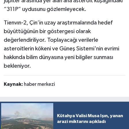
Jüpiter arasında yer alan ana asteroit kuşağındaki
Türkiye
“311P” uydusunu gözlemleyecek.
Video Galeri
Tienvın-2, Çin’in uzay araştırmalarında hedef
büyüttüğünün bir göstergesi olarak
Yaşam
değerlendiriliyor. Toplayacağı verilerle
asteroitlerin kökeni ve Güneş Sistemi'nin evrimi
Yemek Tarifleri
hakkında bilim dünyasına yeni bilgiler sunması
bekleniyor.
Kaynak:
haber merkezi
Kütahya Valisi Musa Işın, yanan
arazi miktarını açıkladı