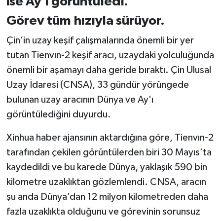
ise Ay’ı görüntüledi.
Görev tüm hızıyla sürüyor.
İlçeler
Çin’in uzay keşif çalışmalarında önemli bir yer
Köşe Yazıları
tutan Tienvın-2 keşif aracı, uzaydaki yolculuğunda
önemli bir aşamayı daha geride bıraktı. Çin Ulusal
Kültür Sanat
Uzay İdaresi (CNSA), 33 gündür yörüngede
Kütahya
bulunan uzay aracının Dünya ve Ay'ı
görüntülediğini duyurdu.
Magazin
Xinhua haber ajansının aktardığına göre, Tienvın-2
Otomobil
tarafından çekilen görüntülerden biri 30 Mayıs’ta
kaydedildi ve bu karede Dünya, yaklaşık 590 bin
Pazarlar
kilometre uzaklıktan gözlemlendi. CNSA, aracın
şu anda Dünya’dan 12 milyon kilometreden daha
Politika
fazla uzaklıkta olduğunu ve görevinin sorunsuz