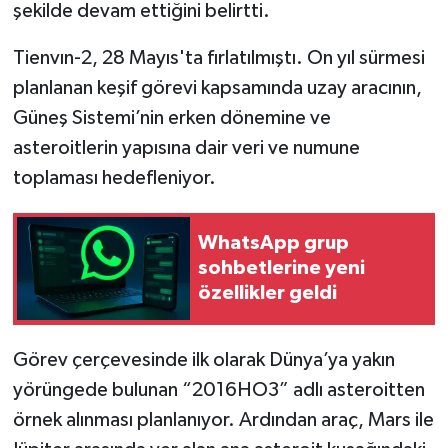
Resmi İlan
şekilde devam ettiğini belirtti.
Tienvın-2, 28 Mayıs'ta fırlatılmıştı. On yıl sürmesi
Rüya Tabirleri
planlanan keşif görevi kapsamında uzay aracının,
Sağlık
Güneş Sistemi’nin erken dönemine ve
asteroitlerin yapısına dair veri ve numune
Şaphane
toplaması hedefleniyor.
Simav
WhatsApp grup
Siyaset
sohbetlerine yeni
özellikler geldi
Spor
Görev çerçevesinde ilk olarak Dünya’ya yakın
Tavşanlı
yörüngede bulunan “2016HO3” adlı asteroitten
Teknoloji
örnek alınması planlanıyor. Ardından araç, Mars ile