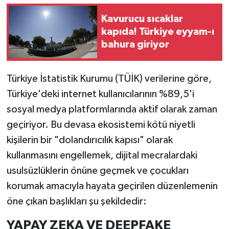
Kavurucu sıcaklar
İlçeler
kapıda! Türkiye eyyam-ı
bahura giriyor
Köşe Yazıları
Kültür Sanat
Türkiye İstatistik Kurumu (TÜİK) verilerine göre,
Türkiye'deki internet kullanıcılarının %89,5'i
Kütahya
sosyal medya platformlarında aktif olarak zaman
geçiriyor. Bu devasa ekosistemi kötü niyetli
Magazin
kişilerin bir "dolandırıcılık kapısı" olarak
Otomobil
kullanmasını engellemek, dijital mecralardaki
usulsüzlüklerin önüne geçmek ve çocukları
Pazarlar
korumak amacıyla hayata geçirilen düzenlemenin
öne çıkan başlıkları şu şekildedir:
Politika
YAPAY ZEKA VE DEEPFAKE