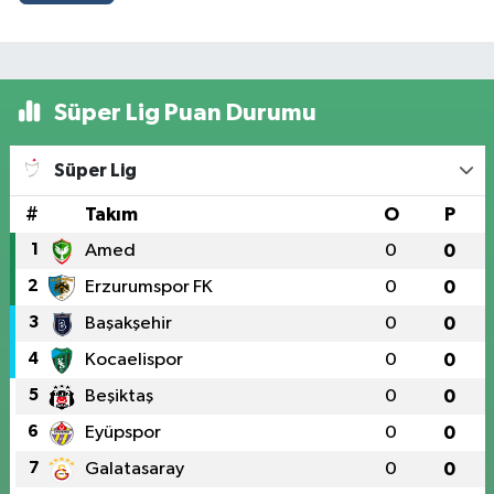
Süper Lig Puan Durumu
Süper Lig
#
Takım
O
P
1
Amed
0
0
2
Erzurumspor FK
0
0
3
Başakşehir
0
0
4
Kocaelispor
0
0
5
Beşiktaş
0
0
6
Eyüpspor
0
0
7
Galatasaray
0
0