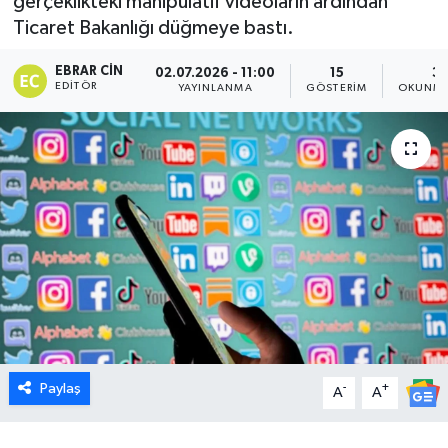
gerçeklikteki manipülatif videoların ardından
Ticaret Bakanlığı düğmeye bastı.
Dünya
EBRAR CIN
02.07.2026 - 11:00
15
3 
Eğitim
EDITÖR
YAYINLANMA
GÖSTERIM
OKUNMA
Ekonomi
Emet
Foto Galeri
Gediz
Genel
Paylaş
-
+
Gündem
A
A
Hisarcık