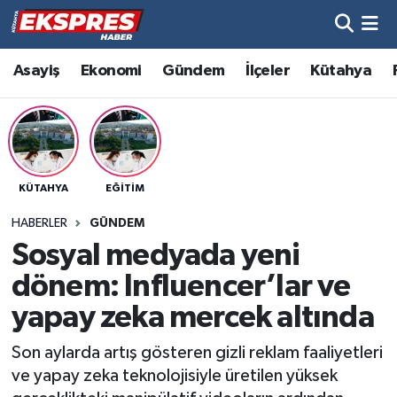
Altıntaş
Hava Durumu
Asayiş
Ekonomi
Gündem
İlçeler
Kütahya
Asayiş
Trafik Durumu
Aslanapa
Süper Lig Puan Durumu ve Fikstür
KÜTAHYA
EĞITIM
Biyografiler
Tüm Manşetler
HABERLER
GÜNDEM
Bölge
Son Dakika Haberleri
Sosyal medyada yeni
dönem: Influencer’lar ve
Çavdarhisar
Haber Arşivi
yapay zeka mercek altında
Domaniç
Son aylarda artış gösteren gizli reklam faaliyetleri
ve yapay zeka teknolojisiyle üretilen yüksek
Dumlupınar