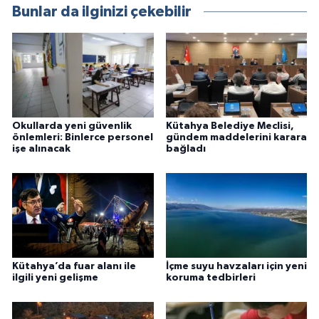
Bunlar da ilginizi çekebilir
Okullarda yeni güvenlik
Kütahya Belediye Meclisi,
önlemleri: Binlerce personel
gündem maddelerini karara
işe alınacak
bağladı
Kütahya’da fuar alanı ile
İçme suyu havzaları için yeni
ilgili yeni gelişme
koruma tedbirleri