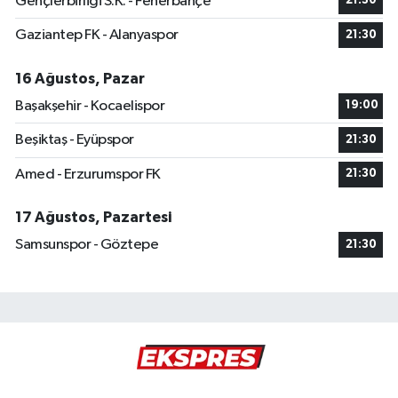
Gençlerbirliği S.K. - Fenerbahçe
21:30
Gaziantep FK - Alanyaspor
21:30
16 Ağustos, Pazar
Başakşehir - Kocaelispor
19:00
Beşiktaş - Eyüpspor
21:30
Amed - Erzurumspor FK
21:30
17 Ağustos, Pazartesi
Samsunspor - Göztepe
21:30