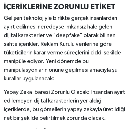
Resmi İlan
İÇERİKLERİNE ZORUNLU ETİKET
Rüya Tabirleri
Gelişen teknolojiyle birlikte gerçek insanlardan
ayırt edilmesi neredeyse imkansız hale gelen
Sağlık
dijital karakterler ve "deepfake" olarak bilinen
sahte içerikler, Reklam Kurulu verilerine göre
Şaphane
tüketicilerin karar verme süreçlerini ciddi şekilde
Simav
manipüle ediyor. Yeni dönemde bu
manipülasyonların önüne geçilmesi amacıyla şu
Siyaset
kurallar uygulanacak:
Spor
Yapay Zeka İbaresi Zorunlu Olacak: İnsandan ayırt
edilemeyen dijital karakterlerin yer aldığı
Tavşanlı
içeriklerde, bu görsellerin yapay zekayla üretildiği
net bir şekilde belirtilmek zorunda olacak.
Teknoloji