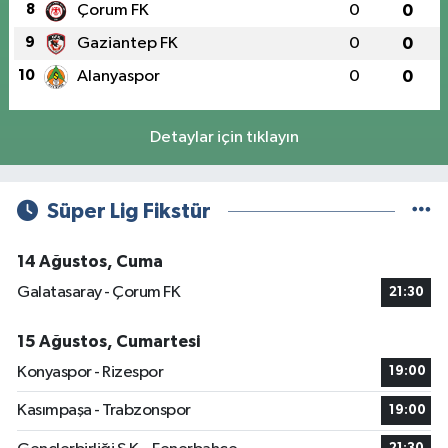
8
Çorum FK
0
0
9
Gaziantep FK
0
0
10
Alanyaspor
0
0
Detaylar için tıklayın
Süper Lig Fikstür
14 Ağustos, Cuma
Galatasaray - Çorum FK
21:30
15 Ağustos, Cumartesi
Konyaspor - Rizespor
19:00
Kasımpaşa - Trabzonspor
19:00