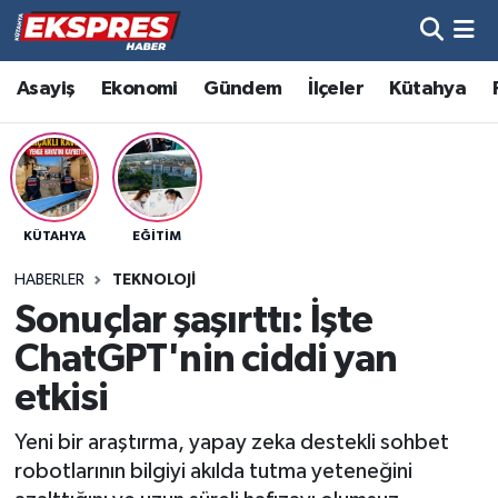
Altıntaş
Hava Durumu
Asayiş
Ekonomi
Gündem
İlçeler
Kütahya
Asayiş
Trafik Durumu
Aslanapa
Süper Lig Puan Durumu ve Fikstür
KÜTAHYA
EĞITIM
Biyografiler
Tüm Manşetler
HABERLER
TEKNOLOJI
Bölge
Son Dakika Haberleri
Sonuçlar şaşırttı: İşte
ChatGPT'nin ciddi yan
Çavdarhisar
Haber Arşivi
etkisi
Domaniç
Yeni bir araştırma, yapay zeka destekli sohbet
robotlarının bilgiyi akılda tutma yeteneğini
Dumlupınar