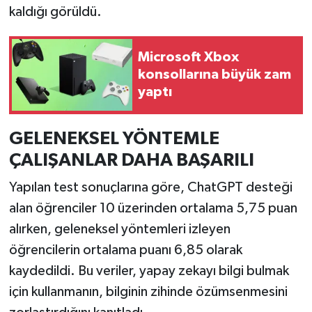
Resmi İlan
kaldığı görüldü.
Rüya Tabirleri
Microsoft Xbox
konsollarına büyük zam
Sağlık
yaptı
Şaphane
GELENEKSEL YÖNTEMLE
Simav
ÇALIŞANLAR DAHA BAŞARILI
Siyaset
Yapılan test sonuçlarına göre, ChatGPT desteği
alan öğrenciler 10 üzerinden ortalama 5,75 puan
Spor
alırken, geleneksel yöntemleri izleyen
öğrencilerin ortalama puanı 6,85 olarak
Tavşanlı
kaydedildi. Bu veriler, yapay zekayı bilgi bulmak
Teknoloji
için kullanmanın, bilginin zihinde özümsenmesini