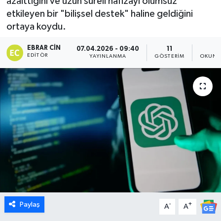
azalttığını ve uzun süreli hafızayı olumsuz
etkileyen bir "bilişsel destek" haline geldiğini
Dünya
ortaya koydu.
Eğitim
EBRAR CIN
07.04.2026 - 09:40
11
1
EDITÖR
YAYINLANMA
GÖSTERIM
OKUNM
Ekonomi
Emet
Foto Galeri
Gediz
Genel
Gündem
Paylaş
-
+
A
A
Hisarcık