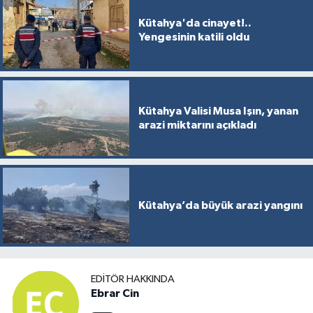
Kütahya'da cinayet!..
Yengesinin katili oldu
Kütahya Valisi Musa Işın, yanan
arazi miktarını açıkladı
Kütahya’da büyük arazi yangını
EDITÖR HAKKINDA
Ebrar Cin