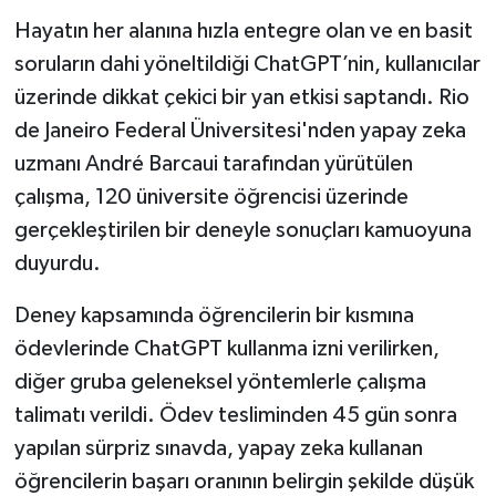
Hayatın her alanına hızla entegre olan ve en basit
İlçeler
soruların dahi yöneltildiği ChatGPT’nin, kullanıcılar
üzerinde dikkat çekici bir yan etkisi saptandı. Rio
Köşe Yazıları
de Janeiro Federal Üniversitesi'nden yapay zeka
uzmanı André Barcaui tarafından yürütülen
Kültür Sanat
çalışma, 120 üniversite öğrencisi üzerinde
Kütahya
gerçekleştirilen bir deneyle sonuçları kamuoyuna
duyurdu.
Magazin
Deney kapsamında öğrencilerin bir kısmına
Otomobil
ödevlerinde ChatGPT kullanma izni verilirken,
diğer gruba geleneksel yöntemlerle çalışma
Pazarlar
talimatı verildi. Ödev tesliminden 45 gün sonra
yapılan sürpriz sınavda, yapay zeka kullanan
Politika
öğrencilerin başarı oranının belirgin şekilde düşük