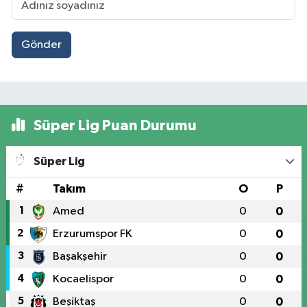
Gönder
Süper Lig Puan Durumu
Süper Lig
#
Takım
O
P
1
Amed
0
0
2
Erzurumspor FK
0
0
3
Başakşehir
0
0
4
Kocaelispor
0
0
5
Beşiktaş
0
0