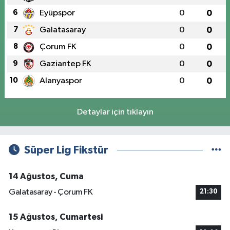
6
Eyüpspor
0
0
7
Galatasaray
0
0
8
Çorum FK
0
0
9
Gaziantep FK
0
0
10
Alanyaspor
0
0
Detaylar için tıklayın
Süper Lig Fikstür
14 Ağustos, Cuma
Galatasaray - Çorum FK
21:30
15 Ağustos, Cumartesi