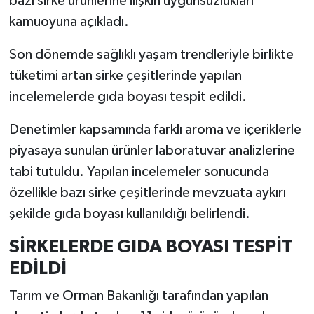
bazı sirke ürünlerine ilişkin uygunsuzlukları
kamuoyuna açıkladı.
İlçeler
Son dönemde sağlıklı yaşam trendleriyle birlikte
Köşe Yazıları
tüketimi artan sirke çeşitlerinde yapılan
incelemelerde gıda boyası tespit edildi.
Kültür Sanat
Denetimler kapsamında farklı aroma ve içeriklerle
Kütahya
piyasaya sunulan ürünler laboratuvar analizlerine
tabi tutuldu. Yapılan incelemeler sonucunda
Magazin
özellikle bazı sirke çeşitlerinde mevzuata aykırı
Otomobil
şekilde gıda boyası kullanıldığı belirlendi.
SİRKELERDE GIDA BOYASI TESPİT
Pazarlar
EDİLDİ
Politika
Tarım ve Orman Bakanlığı tarafından yapılan