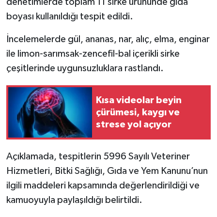
denetimlerde toplam 11 sirke ürününde gıda
Resmi İlan
boyası kullanıldığı tespit edildi.
Rüya Tabirleri
İncelemelerde gül, ananas, nar, alıç, elma, enginar
Sağlık
ile limon-sarımsak-zencefil-bal içerikli sirke
çeşitlerinde uygunsuzluklara rastlandı.
Şaphane
Kısa videolar beyin
Simav
çürümesi, kaygı ve
strese yol açıyor
Siyaset
Spor
Açıklamada, tespitlerin 5996 Sayılı Veteriner
Hizmetleri, Bitki Sağlığı, Gıda ve Yem Kanunu’nun
Tavşanlı
ilgili maddeleri kapsamında değerlendirildiği ve
kamuoyuyla paylaşıldığı belirtildi.
Teknoloji