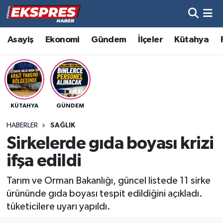
Altıntaş
Hava Durumu
Asayiş
Ekonomi
Gündem
İlçeler
Kütahya
Asayiş
Trafik Durumu
Aslanapa
Süper Lig Puan Durumu ve Fikstür
KÜTAHYA
GÜNDEM
Biyografiler
Tüm Manşetler
HABERLER
SAĞLIK
Bölge
Son Dakika Haberleri
Sirkelerde gıda boyası krizi
ifşa edildi
Çavdarhisar
Haber Arşivi
Tarım ve Orman Bakanlığı, güncel listede 11 sirke
Domaniç
ürününde gıda boyası tespit edildiğini açıkladı.
tüketicilere uyarı yapıldı.
Dumlupınar