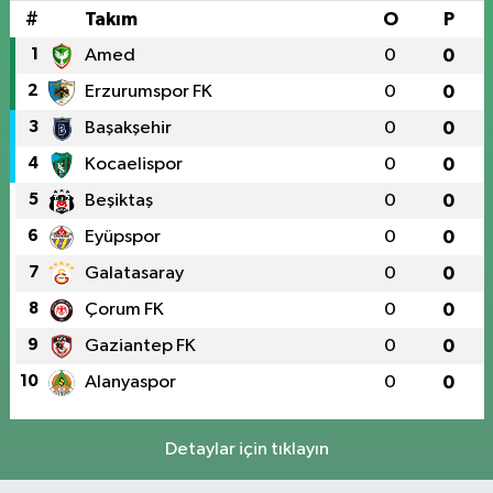
#
Takım
O
P
1
Amed
0
0
2
Erzurumspor FK
0
0
3
Başakşehir
0
0
4
Kocaelispor
0
0
5
Beşiktaş
0
0
6
Eyüpspor
0
0
7
Galatasaray
0
0
8
Çorum FK
0
0
9
Gaziantep FK
0
0
10
Alanyaspor
0
0
Detaylar için tıklayın