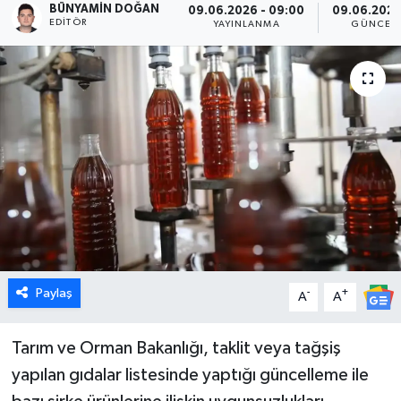
BÜNYAMIN DOĞAN
09.06.2026 - 09:00
09.06.2026 
EDITÖR
YAYINLANMA
GÜNCEL
Dünya
Eğitim
Ekonomi
Emet
Foto Galeri
Gediz
Paylaş
-
+
A
A
Genel
Tarım ve Orman Bakanlığı, taklit veya tağşiş
Gündem
yapılan gıdalar listesinde yaptığı güncelleme ile
Hisarcık