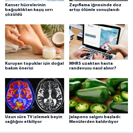
Kanser hücrelerinin
Zayıflama iğnesinde doz
bağışıklıktan kaçış sırrı
artışı ölümle sonuçlandı
çözüldü
Kuruyan topuklar için doğal
MHRS uzaktan hasta
bakım önerisi
randevusu nasıl alınır?
Uzun süre TV izlemek beyin
Jalapeno salgını başladı:
sağlığını etkiliyor
Menülerden kaldırılıyor