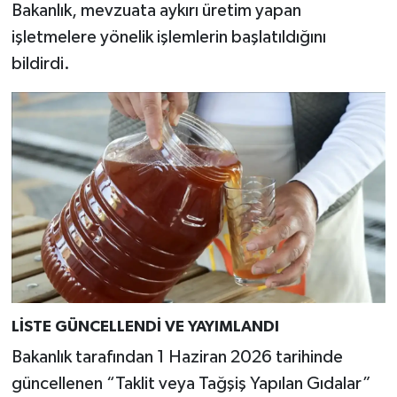
Bakanlık, mevzuata aykırı üretim yapan
Türkiye
işletmelere yönelik işlemlerin başlatıldığını
Video Galeri
bildirdi.
Yaşam
Yemek Tarifleri
LİSTE GÜNCELLENDİ VE YAYIMLANDI
Bakanlık tarafından 1 Haziran 2026 tarihinde
güncellenen “Taklit veya Tağşiş Yapılan Gıdalar”