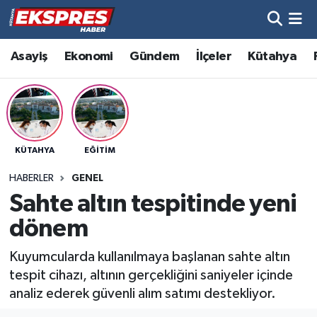
Altıntaş
Hava Durumu
Asayiş
Ekonomi
Gündem
İlçeler
Kütahya
Asayiş
Trafik Durumu
Aslanapa
Süper Lig Puan Durumu ve Fikstür
KÜTAHYA
EĞITIM
Biyografiler
Tüm Manşetler
HABERLER
GENEL
Bölge
Son Dakika Haberleri
Sahte altın tespitinde yeni
dönem
Çavdarhisar
Haber Arşivi
Kuyumcularda kullanılmaya başlanan sahte altın
Domaniç
tespit cihazı, altının gerçekliğini saniyeler içinde
analiz ederek güvenli alım satımı destekliyor.
Dumlupınar