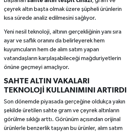
başlanan
sahte altın tespit cihazı
, gram ve
çeyrek altın başta olmak üzere şüpheli ürünlerin
İlçeler
kısa sürede analiz edilmesini sağlıyor.
Köşe Yazıları
Yeni nesil teknoloji, altının gerçekliğinin yanı sıra
ayar ve saflık oranını da belirleyerek hem
Kültür Sanat
kuyumcuların hem de alım satım yapan
vatandaşların karşılaşabileceği mağduriyetlerin
Kütahya
önüne geçmeyi amaçlıyor.
Magazin
SAHTE ALTIN VAKALARI
TEKNOLOJİ KULLANIMINI ARTIRDI
Otomobil
Son dönemde piyasada gerçeğine oldukça yakın
Pazarlar
şekilde üretilen sahte gram ve çeyrek altınların
Politika
görülme sıklığı arttı. Görünüm açısından orijinal
ürünlerle benzerlik taşıyan bu ürünler, alım satım