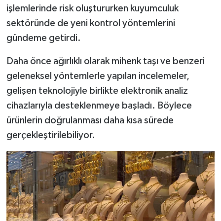
Resmi İlan
işlemlerinde risk oluştururken kuyumculuk
sektöründe de yeni kontrol yöntemlerini
Rüya Tabirleri
gündeme getirdi.
Sağlık
Daha önce ağırlıklı olarak mihenk taşı ve benzeri
geleneksel yöntemlerle yapılan incelemeler,
Şaphane
gelişen teknolojiyle birlikte elektronik analiz
Simav
cihazlarıyla desteklenmeye başladı. Böylece
ürünlerin doğrulanması daha kısa sürede
Siyaset
gerçekleştirilebiliyor.
Spor
Tavşanlı
Teknoloji