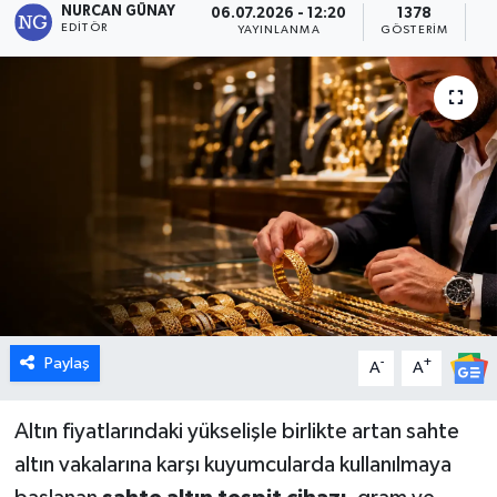
NURCAN GÜNAY
06.07.2026 - 12:20
1378
EDITÖR
YAYINLANMA
GÖSTERIM
O
Dünya
Eğitim
Ekonomi
Emet
Foto Galeri
Gediz
Paylaş
-
+
A
A
Genel
Altın fiyatlarındaki yükselişle birlikte artan sahte
Gündem
altın vakalarına karşı kuyumcularda kullanılmaya
Hisarcık