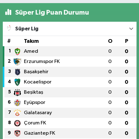
Süper Lig Puan Durumu
Süper Lig
#
Takım
O
P
1
Amed
0
0
2
Erzurumspor FK
0
0
3
Başakşehir
0
0
4
Kocaelispor
0
0
5
Beşiktaş
0
0
6
Eyüpspor
0
0
7
Galatasaray
0
0
8
Çorum FK
0
0
9
Gaziantep FK
0
0