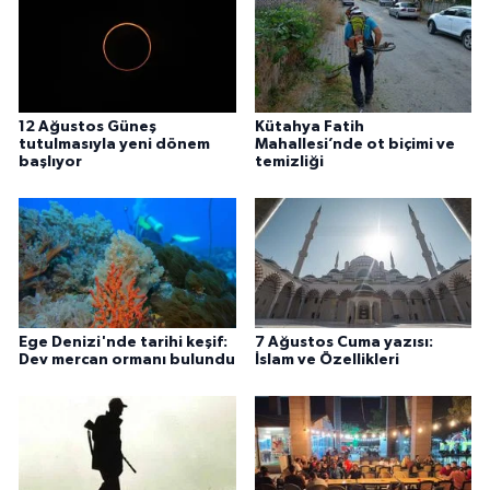
12 Ağustos Güneş
Kütahya Fatih
tutulmasıyla yeni dönem
Mahallesi’nde ot biçimi ve
başlıyor
temizliği
Ege Denizi'nde tarihi keşif:
7 Ağustos Cuma yazısı:
Dev mercan ormanı bulundu
İslam ve Özellikleri