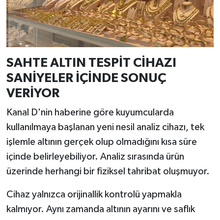
Türkiye
Video Galeri
Yaşam
SAHTE ALTIN TESPİT CİHAZI
SANİYELER İÇİNDE SONUÇ
Yemek Tarifleri
VERİYOR
Kanal D'nin haberine göre kuyumcularda
kullanılmaya başlanan yeni nesil analiz cihazı, tek
işlemle altının gerçek olup olmadığını kısa süre
içinde belirleyebiliyor. Analiz sırasında ürün
üzerinde herhangi bir fiziksel tahribat oluşmuyor.
Cihaz yalnızca orijinallik kontrolü yapmakla
kalmıyor. Aynı zamanda altının ayarını ve saflık