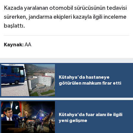
Türkiye
Kazada yaralanan otomobil sürücüsünün tedavisi
sürerken, jandarma ekipleri kazayla ilgili inceleme
Video Galeri
başlattı.
Yaşam
Kaynak:
AA
Yemek Tarifleri
Kütahya'da hastaneye
götürülen mahkum firar etti
Kütahya’da fuar alanı ile ilgili
yeni gelişme