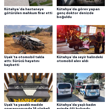
Kütahya'da hastaneye
Kütahya’da görev yapan
götürülen mahkum firar etti
genç doktor denizde
boğuldu
Uşak'ta otomobil takla
Kütahya'da seyir halindeki
attı: Sürücü hayatını
otomobil alev aldı
kaybetti
Uşak'ta yasaklı madde
Kütahya’da yaşlı kadın
operasyonunda 16 şüpheli
evinde ölü bulundu