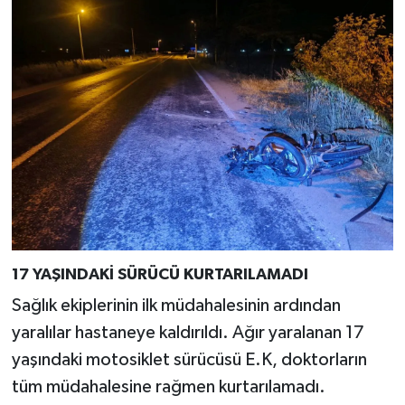
Resmi İlan
Rüya Tabirleri
Sağlık
Şaphane
Simav
Siyaset
17 YAŞINDAKİ SÜRÜCÜ KURTARILAMADI
Spor
Sağlık ekiplerinin ilk müdahalesinin ardından
Tavşanlı
yaralılar hastaneye kaldırıldı. Ağır yaralanan 17
yaşındaki motosiklet sürücüsü E.K, doktorların
Teknoloji
tüm müdahalesine rağmen kurtarılamadı.