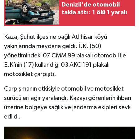
Denizli'de otomobil
takla attı : 1 ölü 1 yaralı
İlçeler
Köşe Yazıları
Kaza, Şuhut ilçesine bağlı Atlıhisar köyü
yakınlarında meydana geldi. İ.K. (50)
Kültür Sanat
yönetimindeki 07 CMM 99 plakalı otomobil ile
Kütahya
E.K’nin (17) kullandığı 03 AKC 191 plakalı
motosiklet çarpıştı.
Magazin
Çarpışmanın etkisiyle otomobil ve motosiklet
Otomobil
sürücüleri ağır yaralandı. Kazayı görenlerin ihbarı
üzerine bölgeye sağlık ve jandarma ekipleri sevk
Pazarlar
edildi.
Politika