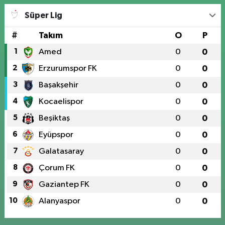
Süper Lig
#
Takım
O
P
1
Amed
0
0
2
Erzurumspor FK
0
0
3
Başakşehir
0
0
4
Kocaelispor
0
0
5
Beşiktaş
0
0
6
Eyüpspor
0
0
7
Galatasaray
0
0
8
Çorum FK
0
0
9
Gaziantep FK
0
0
10
Alanyaspor
0
0