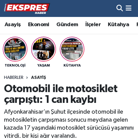
Altıntaş
Hava Durumu
Asayiş
Ekonomi
Gündem
İlçeler
Kütahya
Asayiş
Trafik Durumu
Aslanapa
Süper Lig Puan Durumu ve Fikstür
TEKNOLOJI
YAŞAM
KÜTAHYA
Biyografiler
Tüm Manşetler
HABERLER
ASAYIŞ
Bölge
Son Dakika Haberleri
Otomobil ile motosiklet
çarpıştı: 1 can kaybı
Çavdarhisar
Haber Arşivi
Afyonkarahisar’ın Şuhut ilçesinde otomobil ile
Domaniç
motosikletin çarpışması sonucu meydana gelen
kazada 17 yaşındaki motosiklet sürücüsü yaşamını
Dumlupınar
yitirdi, bir kişi ağır yaralandı.