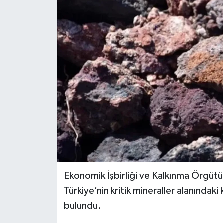
Dünya
Eğitim
Ekonomi
Emet
Foto Galeri
Gediz
Genel
Ekonomik İşbirliği ve Kalkınma Örgütü
Türkiye’nin kritik mineraller alanında
Gündem
bulundu.
Hisarcık