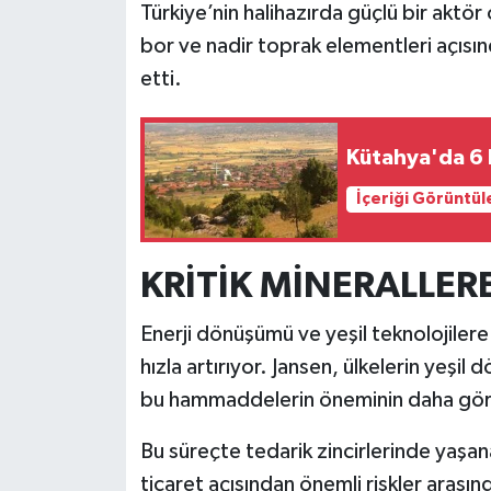
Türkiye’nin halihazırda güçlü bir aktör
bor ve nadir toprak elementleri açısı
İlçeler
etti.
Köşe Yazıları
Kütahya'da 6 
Kültür Sanat
İçeriği Görüntül
Kütahya
Magazin
KRİTİK MİNERALLERE
Otomobil
Enerji dönüşümü ve yeşil teknolojilere 
hızla artırıyor. Jansen, ülkelerin yeşi
Pazarlar
bu hammaddelerin öneminin daha görünü
Politika
Bu süreçte tedarik zincirlerinde yaşanan
ticaret açısından önemli riskler arasın