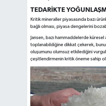
Resmi İlan
TEDARİKTE YOĞUNLAŞMA
Rüya Tabirleri
Kritik mineraller piyasasında bazı ürün
Sağlık
bağlı olması, piyasa dengelerini bozab
Jansen, bazı hammaddelerde küresel ar
Şaphane
toplanabildiğine dikkat çekerek, bunun
Simav
oluşumunu olumsuz etkilediğini vurgul
çeşitlendirmenin kritik öneme sahip ol
Siyaset
Spor
Tavşanlı
Teknoloji