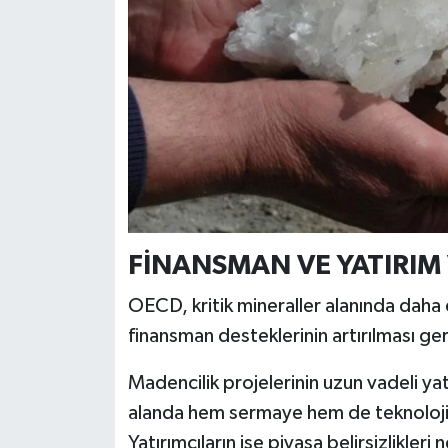
Türkiye
Video Galeri
Yaşam
Yemek Tarifleri
FİNANSMAN VE YATIRI
OECD, kritik mineraller alanında daha 
finansman desteklerinin artırılması ge
Madencilik projelerinin uzun vadeli yat
alanda hem sermaye hem de teknolojik 
Yatırımcıların ise piyasa belirsizlikleri