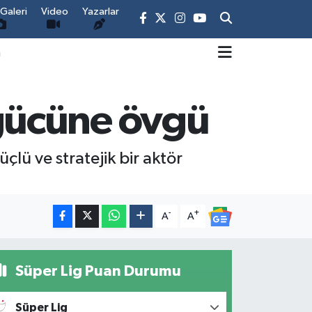
Galeri
Video
Yazarlar
m
gücüne övgü
çlü ve stratejik bir aktör
-
+
A
A
Süper Lig Puan Durumu
Süper Lig