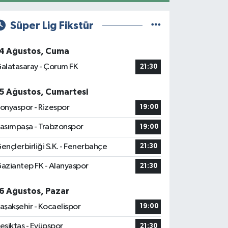
Süper Lig Fikstür
4 Ağustos, Cuma
alatasaray - Çorum FK
21:30
5 Ağustos, Cumartesi
onyaspor - Rizespor
19:00
asımpaşa - Trabzonspor
19:00
ençlerbirliği S.K. - Fenerbahçe
21:30
aziantep FK - Alanyaspor
21:30
6 Ağustos, Pazar
aşakşehir - Kocaelispor
19:00
eşiktaş - Eyüpspor
21:30