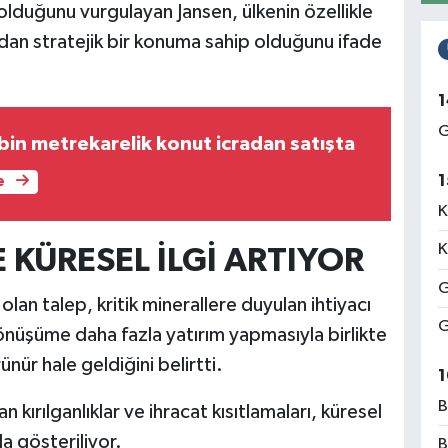
 olduğunu vurgulayan Jansen, ülkenin özellikle
ndan stratejik bir konuma sahip olduğunu ifade
1
G
bin metrekarelik konut icradan satışta
1
e
K
K
 KÜRESEL İLGİ ARTIYOR
G
olan talep, kritik minerallere duyulan ihtiyacı
G
l dönüşüme daha fazla yatırım yapmasıyla birlikte
r hale geldiğini belirtti.
1
B
 kırılganlıklar ve ihracat kısıtlamaları, küresel
da gösteriliyor.
B