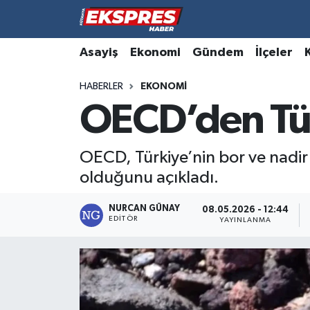
Altıntaş
Hava Durumu
Asayiş
Ekonomi
Gündem
İlçeler
HABERLER
EKONOMI
Asayiş
Trafik Durumu
OECD’den Tü
Aslanapa
Süper Lig Puan Durumu ve Fikstür
OECD, Türkiye’nin bor ve nadir e
Biyografiler
Tüm Manşetler
olduğunu açıkladı.
Bölge
Son Dakika Haberleri
NURCAN GÜNAY
08.05.2026 - 12:44
EDITÖR
YAYINLANMA
Çavdarhisar
Haber Arşivi
Domaniç
Dumlupınar