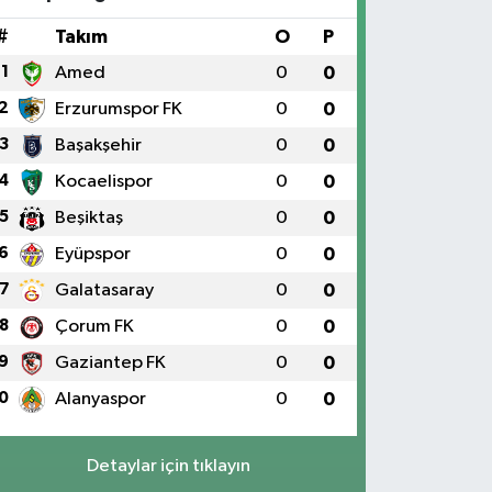
#
Takım
O
P
1
Amed
0
0
2
Erzurumspor FK
0
0
3
Başakşehir
0
0
4
Kocaelispor
0
0
5
Beşiktaş
0
0
6
Eyüpspor
0
0
7
Galatasaray
0
0
8
Çorum FK
0
0
9
Gaziantep FK
0
0
0
Alanyaspor
0
0
Detaylar için tıklayın