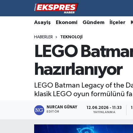
Altıntaş
Hava Durumu
Asayiş
Ekonomi
Gündem
İlçeler
HABERLER
TEKNOLOJI
Asayiş
Trafik Durumu
LEGO Batman 
Aslanapa
Süper Lig Puan Durumu ve Fikstür
hazırlanıyor
Biyografiler
Tüm Manşetler
Bölge
Son Dakika Haberleri
LEGO Batman Legacy of the Dark
klasik LEGO oyun formülünü fark
Çavdarhisar
Haber Arşivi
NURCAN GÜNAY
12.06.2026 - 11:33
1
EDITÖR
Domaniç
YAYINLANMA
Dumlupınar