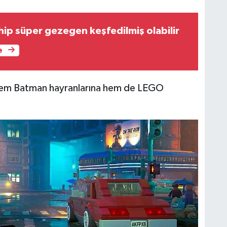
ip süper gezegen keşfedilmiş olabilir
e
e hem Batman hayranlarına hem de LEGO