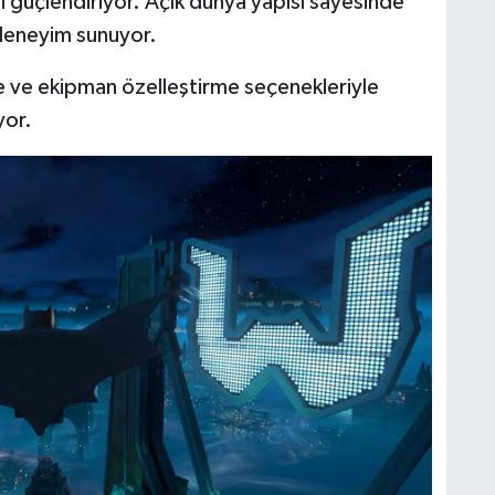
güçlendiriyor. Açık dünya yapısı sayesinde
deneyim sunuyor.
 ve ekipman özelleştirme seçenekleriyle
yor.