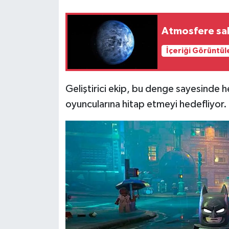
Resmi İlan
Rüya Tabirleri
Atmosfere sah
İçeriği Görüntül
Sağlık
Şaphane
Geliştirici ekip, bu denge sayesind
oyuncularına hitap etmeyi hedefliyor.
Simav
Siyaset
Spor
Tavşanlı
Teknoloji