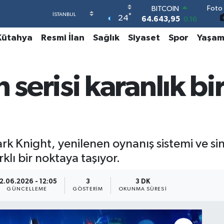
Foto 
DOLAR
°
24
47,6704
0
EURO
Kütahya
Resmi İlan
Sağlık
Siyaset
Spor
Yaşa
55,0406
-0.08
STERLİN
64,2143
0
GRAM ALTIN
serisi karanlık b
6500.87
0.12
BİST100
13.799
70
BITCOIN
64.643,95
0.16
 Knight, yenilenen oynanış sistemi ve sin
lı bir noktaya taşıyor.
2.06.2026 - 12:05
3
3 DK
GÜNCELLEME
GÖSTERIM
OKUNMA SÜRESI