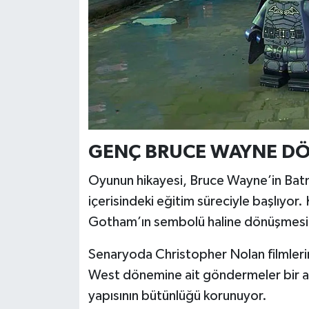
Türkiye
Video Galeri
Yaşam
Yemek Tarifleri
GENÇ BRUCE WAYNE DÖ
Oyunun hikayesi, Bruce Wayne’in Ba
içerisindeki eğitim süreciyle başlıyor.
Gotham’ın sembolü haline dönüşmesi de
Senaryoda Christopher Nolan filmleri
West dönemine ait göndermeler bir ara
yapısının bütünlüğü korunuyor.