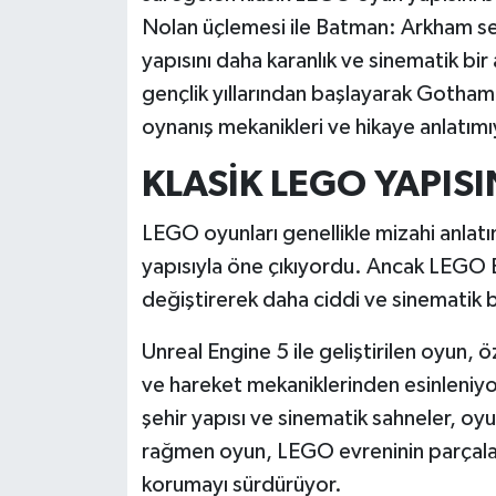
Nolan üçlemesi ile Batman: Arkham ser
İlçeler
yapısını daha karanlık ve sinematik bir
gençlik yıllarından başlayarak Gotha
Köşe Yazıları
oynanış mekanikleri ve hikaye anlatımı
Kültür Sanat
KLASİK LEGO YAPISI
Kütahya
LEGO oyunları genellikle mizahi anlatım
yapısıyla öne çıkıyordu. Ancak LEGO 
Magazin
değiştirerek daha ciddi ve sinematik 
Otomobil
Unreal Engine 5 ile geliştirilen oyun,
ve hareket mekaniklerinden esinleniyo
Pazarlar
şehir yapısı ve sinematik sahneler, o
Politika
rağmen oyun, LEGO evreninin parçalana
korumayı sürdürüyor.