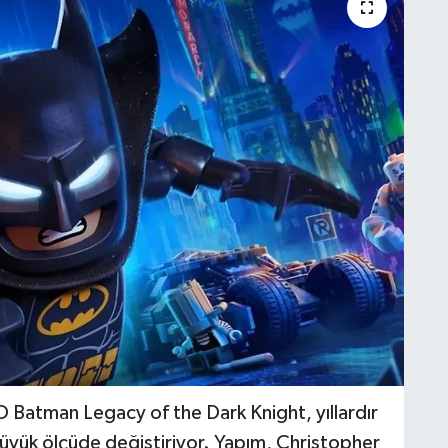
 Batman Legacy of the Dark Knight, yıllardır
üyük ölçüde değiştiriyor. Yapım, Christopher