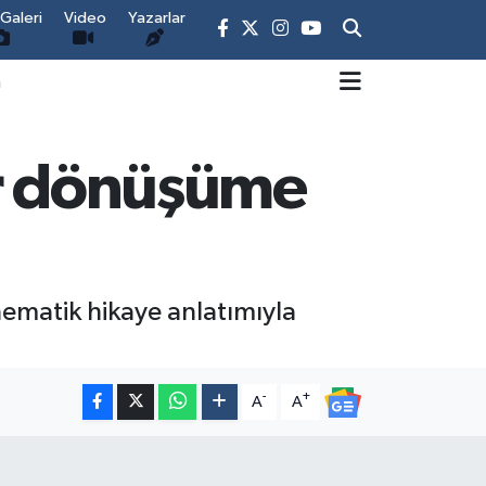
Galeri
Video
Yazarlar
m
ir dönüşüme
ematik hikaye anlatımıyla
-
+
A
A