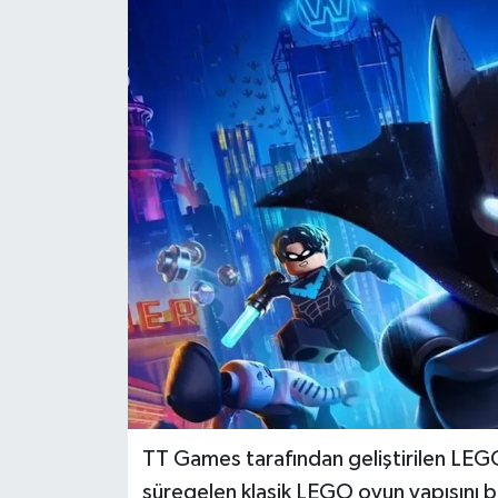
Dünya
Eğitim
Ekonomi
Emet
Foto Galeri
Gediz
Genel
Gündem
TT Games tarafından geliştirilen LEGO
süregelen klasik LEGO oyun yapısını b
Hisarcık