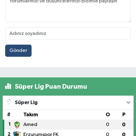
Gönder
Süper Lig Puan Durumu
Süper Lig
#
Takım
O
P
1
Amed
0
0
2
Erzurumspor FK
0
0