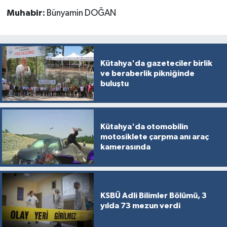
Muhabir:
Bünyamin DOĞAN
Kütahya'da gazeteciler birlik
ve beraberlik pikniğinde
buluştu
Kütahya'da otomobilin
motosiklete çarpma anı araç
kamerasında
KSBÜ Adli Bilimler Bölümü, 3
yılda 73 mezun verdi