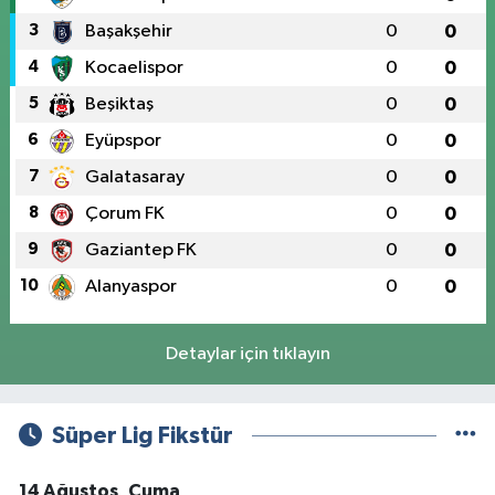
3
Başakşehir
0
0
4
Kocaelispor
0
0
5
Beşiktaş
0
0
6
Eyüpspor
0
0
7
Galatasaray
0
0
8
Çorum FK
0
0
9
Gaziantep FK
0
0
10
Alanyaspor
0
0
Detaylar için tıklayın
Süper Lig Fikstür
14 Ağustos, Cuma