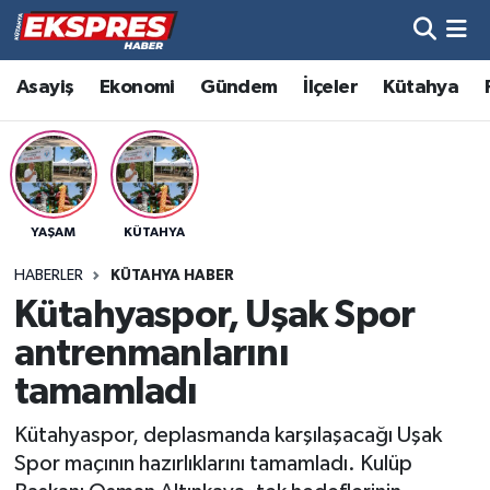
Altıntaş
Hava Durumu
Asayiş
Ekonomi
Gündem
İlçeler
Kütahya
Asayiş
Trafik Durumu
Aslanapa
Süper Lig Puan Durumu ve Fikstür
YAŞAM
KÜTAHYA
Biyografiler
Tüm Manşetler
HABERLER
KÜTAHYA HABER
Bölge
Son Dakika Haberleri
Kütahyaspor, Uşak Spor
antrenmanlarını
Çavdarhisar
Haber Arşivi
tamamladı
Domaniç
Kütahyaspor, deplasmanda karşılaşacağı Uşak
Spor maçının hazırlıklarını tamamladı. Kulüp
Dumlupınar