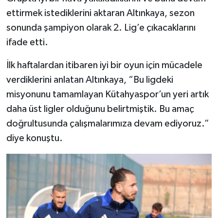
Türkiye
ettirmek istediklerini aktaran Altınkaya, sezon
sonunda şampiyon olarak 2. Lig’e çıkacaklarını
Video Galeri
ifade etti.
Yaşam
İlk haftalardan itibaren iyi bir oyun için mücadele
verdiklerini anlatan Altınkaya, “Bu ligdeki
Yemek Tarifleri
misyonunu tamamlayan Kütahyaspor’un yeri artık
daha üst ligler olduğunu belirtmiştik. Bu amaç
doğrultusunda çalışmalarımıza devam ediyoruz.”
diye konuştu.