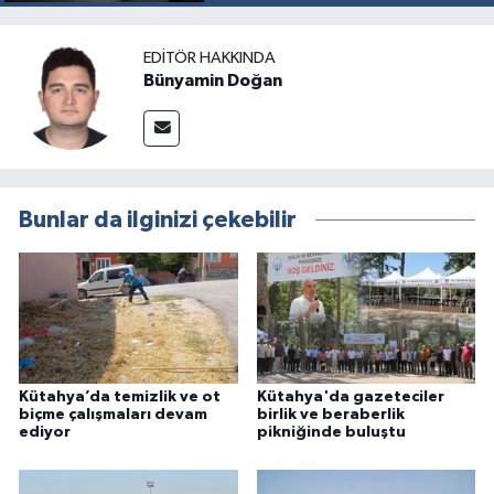
EDITÖR HAKKINDA
Bünyamin Doğan
Bunlar da ilginizi çekebilir
Kütahya’da temizlik ve ot
Kütahya'da gazeteciler
biçme çalışmaları devam
birlik ve beraberlik
ediyor
pikniğinde buluştu