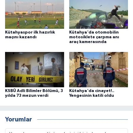
Kütahyaspor ilk hazırlık
Kütahya'da otomobilin
maçını kazandı
motosiklete çarpma anı
araç kamerasında
KSBÜ Adli Bilimler Bölümü, 3
Kütahya'da cinayet!..
yılda 73 mezun verdi
Yengesinin katili oldu
Yorumlar