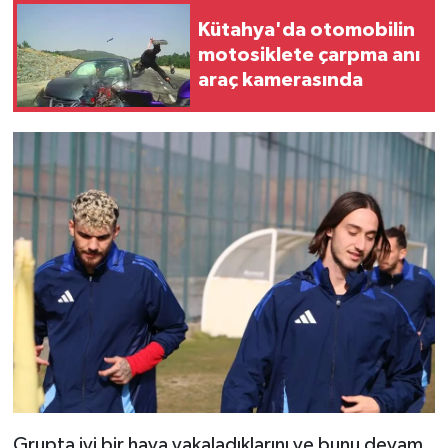
Resmi İlan
Kütahya'da otomobilin
motosiklete çarpma anı
Rüya Tabirleri
araç kamerasında
Sağlık
Şaphane
Simav
Siyaset
Spor
Tavşanlı
Teknoloji
Grupta iyi bir hava yakaladıklarını ve bunu devam