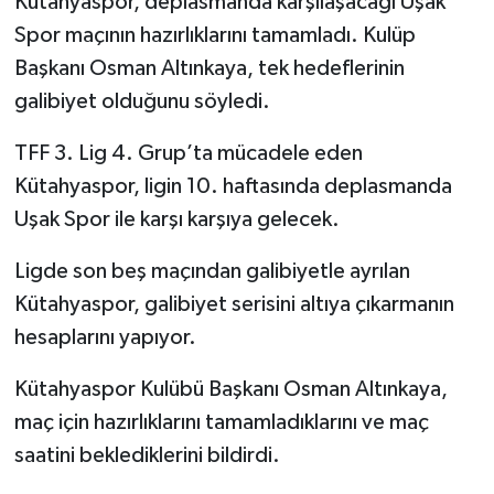
Kütahyaspor, deplasmanda karşılaşacağı Uşak
Spor maçının hazırlıklarını tamamladı. Kulüp
İlçeler
Başkanı Osman Altınkaya, tek hedeflerinin
galibiyet olduğunu söyledi.
Köşe Yazıları
TFF 3. Lig 4. Grup’ta mücadele eden
Kültür Sanat
Kütahyaspor, ligin 10. haftasında deplasmanda
Uşak Spor ile karşı karşıya gelecek.
Kütahya
Ligde son beş maçından galibiyetle ayrılan
Magazin
Kütahyaspor, galibiyet serisini altıya çıkarmanın
Otomobil
hesaplarını yapıyor.
Kütahyaspor Kulübü Başkanı Osman Altınkaya,
Pazarlar
maç için hazırlıklarını tamamladıklarını ve maç
Politika
saatini beklediklerini bildirdi.