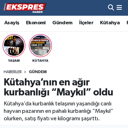
Altıntaş
Hava Durumu
Asayiş
Ekonomi
Gündem
İlçeler
Kütahya
Asayiş
Trafik Durumu
Aslanapa
Süper Lig Puan Durumu ve Fikstür
YAŞAM
KÜTAHYA
Biyografiler
Tüm Manşetler
HABERLER
GÜNDEM
Bölge
Son Dakika Haberleri
Kütahya’nın en ağır
kurbanlığı “Maykıl” oldu
Çavdarhisar
Haber Arşivi
Kütahya’da kurbanlık telaşının yaşandığı canlı
Domaniç
hayvan pazarının en pahalı kurbanlığı “Maykıl”
olurken, satış fiyatı ve kilogramı şaşırttı.
Dumlupınar