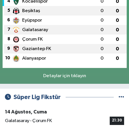
4
Kocaelispor
0
0
5
Beşiktaş
0
0
6
Eyüpspor
0
0
7
Galatasaray
0
0
8
Çorum FK
0
0
9
Gaziantep FK
0
0
10
Alanyaspor
0
0
Detaylar için tıklayın
Süper Lig Fikstür
14 Ağustos, Cuma
Galatasaray - Çorum FK
21:30