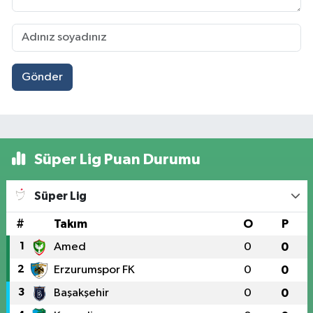
Gönder
Süper Lig Puan Durumu
Süper Lig
#
Takım
O
P
1
Amed
0
0
2
Erzurumspor FK
0
0
3
Başakşehir
0
0