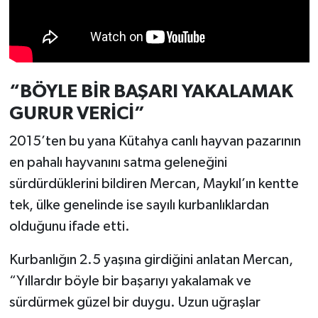
Türkiye
Video Galeri
Yaşam
“BÖYLE BİR BAŞARI YAKALAMAK
GURUR VERİCİ”
Yemek Tarifleri
2015’ten bu yana Kütahya canlı hayvan pazarının
en pahalı hayvanını satma geleneğini
sürdürdüklerini bildiren Mercan, Maykıl’ın kentte
tek, ülke genelinde ise sayılı kurbanlıklardan
olduğunu ifade etti.
Kurbanlığın 2.5 yaşına girdiğini anlatan Mercan,
“Yıllardır böyle bir başarıyı yakalamak ve
sürdürmek güzel bir duygu. Uzun uğraşlar