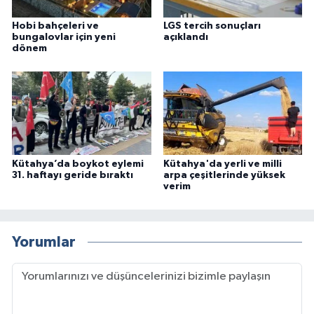
Hobi bahçeleri ve
LGS tercih sonuçları
bungalovlar için yeni
açıklandı
dönem
Kütahya’da boykot eylemi
Kütahya'da yerli ve milli
31. haftayı geride bıraktı
arpa çeşitlerinde yüksek
verim
Yorumlar