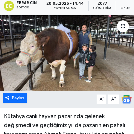
EBRAR CIN
20.05.2026 - 14:44
2077
2
EDITÖR
YAYINLANMA
GÖSTERIM
OKUNMA
Dünya
Eğitim
Ekonomi
Emet
Foto Galeri
Gediz
Paylaş
-
+
A
A
Genel
Kütahya canlı hayvan pazarında gelenek
Gündem
değişmedi ve geçtiğimiz yıl da pazarın en pahalı
Hisarcık