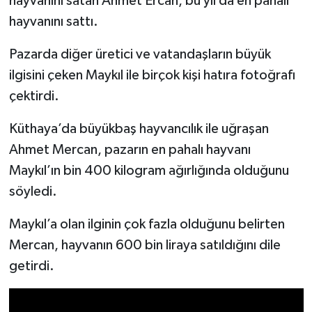
hayvanını satan Ahmet Ercan, bu yıl da en pahalı
hayvanını sattı.
İlçeler
Pazarda diğer üretici ve vatandaşların büyük
Köşe Yazıları
ilgisini çeken Maykıl ile birçok kişi hatıra fotoğrafı
çektirdi.
Kültür Sanat
Küthaya’da büyükbaş hayvancılık ile uğraşan
Kütahya
Ahmet Mercan, pazarın en pahalı hayvanı
Maykıl’ın bin 400 kilogram ağırlığında olduğunu
Magazin
söyledi.
Otomobil
Maykıl’a olan ilginin çok fazla olduğunu belirten
Mercan, hayvanın 600 bin liraya satıldığını dile
Pazarlar
getirdi.
Politika