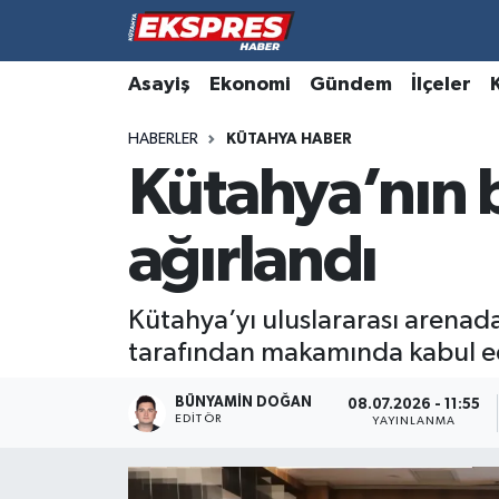
Altıntaş
Hava Durumu
Asayiş
Ekonomi
Gündem
İlçeler
HABERLER
KÜTAHYA HABER
Asayiş
Trafik Durumu
Kütahya’nın ba
Aslanapa
Süper Lig Puan Durumu ve Fikstür
ağırlandı
Biyografiler
Tüm Manşetler
Bölge
Son Dakika Haberleri
Kütahya’yı uluslararası arenada
tarafından makamında kabul ed
Çavdarhisar
Haber Arşivi
BÜNYAMIN DOĞAN
08.07.2026 - 11:55
EDITÖR
Domaniç
YAYINLANMA
Dumlupınar