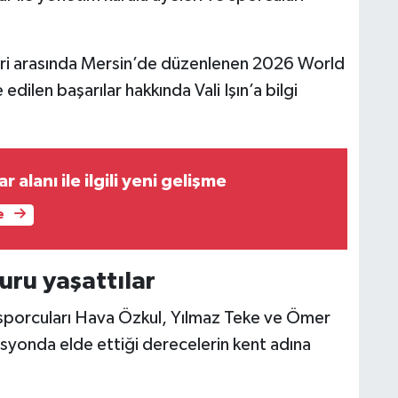
eri arasında Mersin’de düzenlenen 2026 World
dilen başarılar hakkında Vali Işın’a bilgi
 alanı ile ilgili yeni gelişme
e
ru yaşattılar
sporcuları Hava Özkul, Yılmaz Teke ve Ömer
asyonda elde ettiği derecelerin kent adına