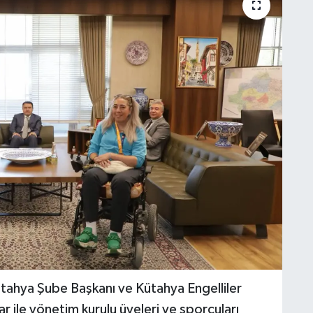
ütahya Şube Başkanı ve Kütahya Engelliler
 ile yönetim kurulu üyeleri ve sporcuları