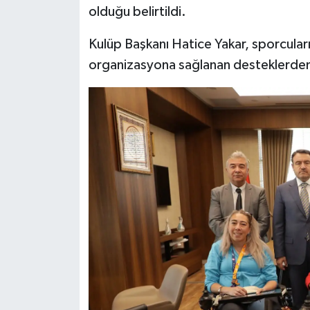
Resmi İlan
olduğu belirtildi.
Rüya Tabirleri
Kulüp Başkanı Hatice Yakar, sporcuları
organizasyona sağlanan desteklerden d
Sağlık
Şaphane
Simav
Siyaset
Spor
Tavşanlı
Teknoloji