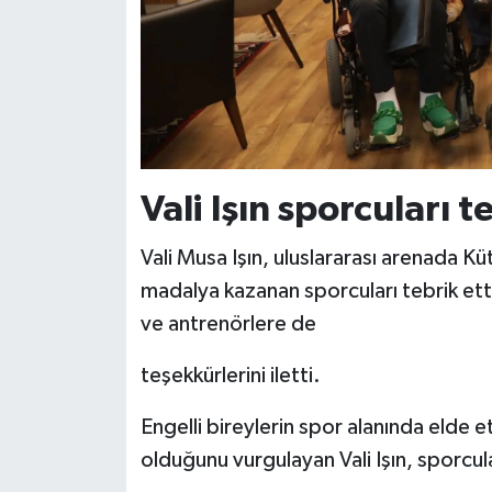
Türkiye
Video Galeri
Yaşam
Yemek Tarifleri
Vali Işın sporcuları t
Vali Musa Işın, uluslararası arenada Kü
madalya kazanan sporcuları tebrik ett
ve antrenörlere de
teşekkürlerini iletti.
Engelli bireylerin spor alanında elde et
olduğunu vurgulayan Vali Işın, sporcul