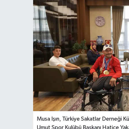
Dünya
Eğitim
Ekonomi
Emet
Foto Galeri
Gediz
Genel
Gündem
Musa Işın, Türkiye Sakatlar Derneği K
Umut Spor Kulübü Başkanı Hatice Yakar
Hisarcık