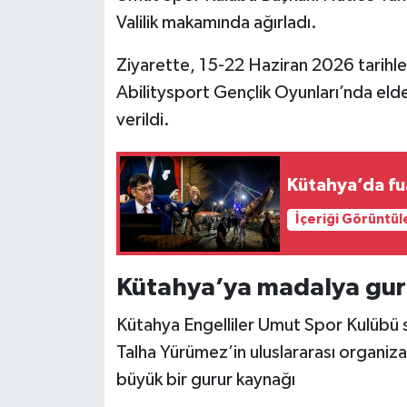
Valilik makamında ağırladı.
İlçeler
Ziyarette, 15-22 Haziran 2026 tarihl
Köşe Yazıları
Abilitysport Gençlik Oyunları’nda elde e
verildi.
Kültür Sanat
Kütahya
Kütahya’da fuar
İçeriği Görüntül
Magazin
Otomobil
Kütahya’ya madalya guru
Pazarlar
Kütahya Engelliler Umut Spor Kulübü 
Talha Yürümez’in uluslararası organiz
Politika
büyük bir gurur kaynağı