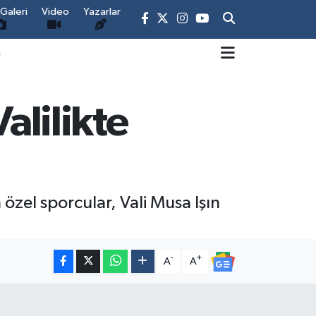
Galeri
Video
Yazarlar
m
alilikte
özel sporcular, Vali Musa Işın
-
+
A
A