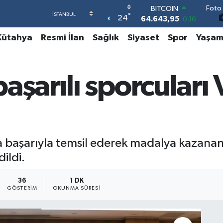
Foto 
DOLAR
°
24
47,6704
0
EURO
Kütahya
Resmi İlan
Sağlık
Siyaset
Spor
Yaşa
55,0406
-0.08
STERLİN
64,2143
0
GRAM ALTIN
şarılı sporcuları V
6500.87
0.12
BİST100
13.799
70
BITCOIN
64.643,95
0.16
 başarıyla temsil ederek madalya kazanan 
ildi.
36
1 DK
GÖSTERIM
OKUNMA SÜRESI