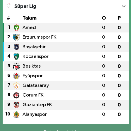
Süper Lig
#
Takım
O
P
1
Amed
0
0
2
Erzurumspor FK
0
0
3
Başakşehir
0
0
4
Kocaelispor
0
0
5
Beşiktaş
0
0
6
Eyüpspor
0
0
7
Galatasaray
0
0
8
Çorum FK
0
0
9
Gaziantep FK
0
0
10
Alanyaspor
0
0