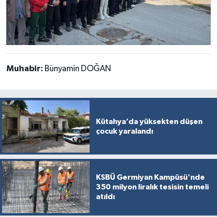
Muhabir:
Bünyamin DOĞAN
Kütahya’da yüksekten düşen
çocuk yaralandı
KSBÜ Germiyan Kampüsü'nde
350 milyon liralık tesisin temeli
atıldı