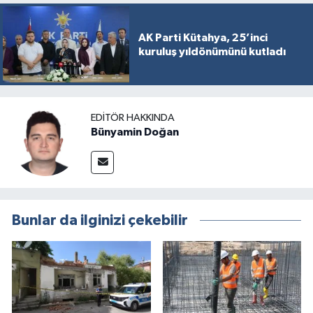
AK Parti Kütahya, 25’inci
kuruluş yıldönümünü kutladı
EDITÖR HAKKINDA
Bünyamin Doğan
Bunlar da ilginizi çekebilir