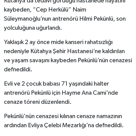
Kütahya’da tedavi gördüğü hastanede hayatını
kaybeden, “Cep Herkülü” Naim
İlçeler
Süleymanoğlu’nun antrenörü Hilmi Pekünlü, son
yolculuğuna uğurlandı.
Köşe Yazıları
Yaklaşık 2 ay önce mide kanseri rahatsızlığı
Kültür Sanat
nedeniyle Kütahya Şehir Hastanesi’ne kaldırılan
ve yaşam savaşını kaybeden Pekünlü’nün cenazesi
Kütahya
defnedildi.
Magazin
Evli ve 2 çocuk babası 71 yaşındaki halter
Otomobil
antrenörü Pekünlü için Hayme Ana Cami'nde
cenaze töreni düzenlendi.
Pazarlar
Pekünlü'nün cenazesi kılınan cenaze namazının
Politika
ardından Evliya Çelebi Mezarlığı'na defnedildi.