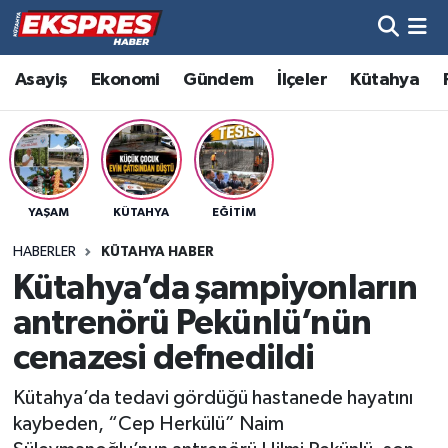
Altıntaş
Hava Durumu
Asayiş
Ekonomi
Gündem
İlçeler
Kütahya
Asayiş
Trafik Durumu
Aslanapa
Süper Lig Puan Durumu ve Fikstür
YAŞAM
KÜTAHYA
EĞITIM
Biyografiler
Tüm Manşetler
HABERLER
KÜTAHYA HABER
Bölge
Son Dakika Haberleri
Kütahya’da şampiyonların
antrenörü Pekünlü’nün
Çavdarhisar
Haber Arşivi
cenazesi defnedildi
Domaniç
Kütahya’da tedavi gördüğü hastanede hayatını
kaybeden, “Cep Herkülü” Naim
Dumlupınar