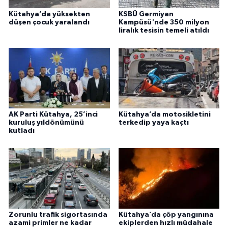
Kütahya’da yüksekten
KSBÜ Germiyan
düşen çocuk yaralandı
Kampüsü'nde 350 milyon
liralık tesisin temeli atıldı
AK Parti Kütahya, 25’inci
Kütahya’da motosikletini
kuruluş yıldönümünü
terkedip yaya kaçtı
kutladı
Zorunlu trafik sigortasında
Kütahya’da çöp yangınına
azami primler ne kadar
ekiplerden hızlı müdahale