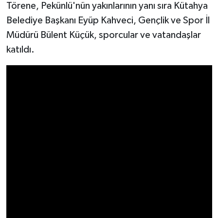
Resmi İlan
Törene, Pekünlü'nün yakınlarının yanı sıra Kütahya
Belediye Başkanı Eyüp Kahveci, Gençlik ve Spor İl
Rüya Tabirleri
Müdürü Bülent Küçük, sporcular ve vatandaşlar
katıldı.
Sağlık
Şaphane
Simav
Siyaset
Spor
Tavşanlı
Teknoloji