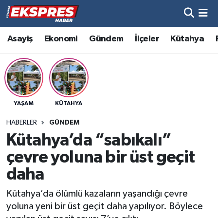
Altıntaş
Hava Durumu
Asayiş
Ekonomi
Gündem
İlçeler
Kütahya
Asayiş
Trafik Durumu
Aslanapa
Süper Lig Puan Durumu ve Fikstür
YAŞAM
KÜTAHYA
Biyografiler
Tüm Manşetler
HABERLER
GÜNDEM
Bölge
Son Dakika Haberleri
Kütahya’da “sabıkalı”
çevre yoluna bir üst geçit
Çavdarhisar
Haber Arşivi
daha
Domaniç
Kütahya’da ölümlü kazaların yaşandığı çevre
yoluna yeni bir üst geçit daha yapılıyor. Böylece
Dumlupınar