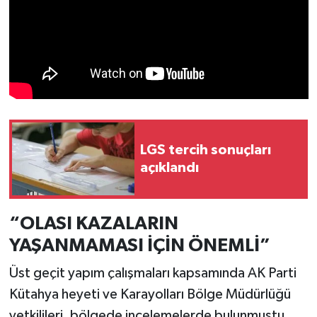
Türkiye
Video Galeri
Yaşam
Yemek Tarifleri
LGS tercih sonuçları
açıklandı
“OLASI KAZALARIN
YAŞANMAMASI İÇİN ÖNEMLİ”
Üst geçit yapım çalışmaları kapsamında AK Parti
Kütahya heyeti ve Karayolları Bölge Müdürlüğü
yetkilileri, bölgede incelemelerde bulunmuştu.