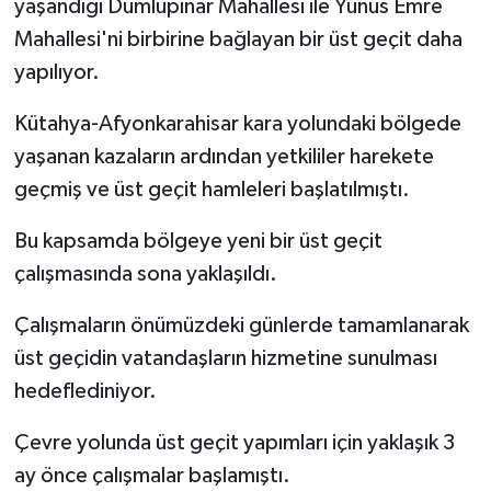
yaşandığı Dumlupınar Mahallesi ile Yunus Emre
Mahallesi'ni birbirine bağlayan bir üst geçit daha
İlçeler
yapılıyor.
Köşe Yazıları
Kütahya-Afyonkarahisar kara yolundaki bölgede
yaşanan kazaların ardından yetkililer harekete
Kültür Sanat
geçmiş ve üst geçit hamleleri başlatılmıştı.
Kütahya
Bu kapsamda bölgeye yeni bir üst geçit
çalışmasında sona yaklaşıldı.
Magazin
Çalışmaların önümüzdeki günlerde tamamlanarak
Otomobil
üst geçidin vatandaşların hizmetine sunulması
Pazarlar
hedeflediniyor.
Çevre yolunda üst geçit yapımları için yaklaşık 3
Politika
ay önce çalışmalar başlamıştı.