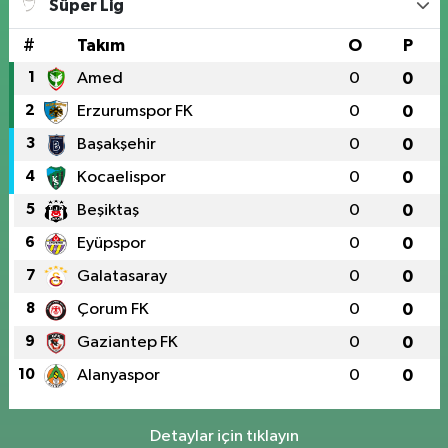
Süper Lig
#
Takım
O
P
1
Amed
0
0
2
Erzurumspor FK
0
0
3
Başakşehir
0
0
4
Kocaelispor
0
0
5
Beşiktaş
0
0
6
Eyüpspor
0
0
7
Galatasaray
0
0
8
Çorum FK
0
0
9
Gaziantep FK
0
0
10
Alanyaspor
0
0
Detaylar için tıklayın