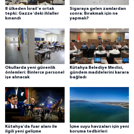
8 ülkeden İsrail'e ortak
Sigaraya gelen zamlardan
tepki: Gazze'deki ihlaller
sonra: Bırakmak için ne
kınandı
yapmalı?
Okullarda yeni güvenlik
Kütahya Belediye Meclisi,
önlemleri: Binlerce personel
gündem maddelerini karara
işe alınacak
bağladı
Kütahya’da fuar alanı ile
İçme suyu havzaları için yeni
ilgili yeni gelişme
koruma tedbirleri