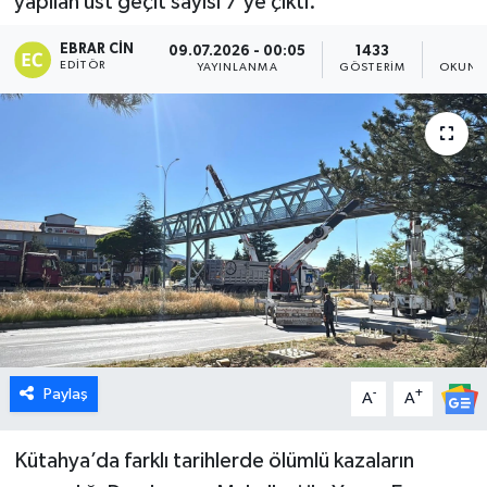
yapılan üst geçit sayısı 7’ye çıktı.
Dünya
EBRAR CIN
09.07.2026 - 00:05
1433
1
EDITÖR
YAYINLANMA
GÖSTERIM
OKUNM
Eğitim
Ekonomi
Emet
Foto Galeri
Gediz
Genel
Paylaş
-
+
A
A
Gündem
Kütahya’da farklı tarihlerde ölümlü kazaların
Hisarcık