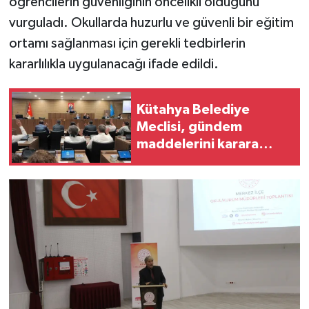
öğrencilerin güvenliğinin öncelikli olduğunu
Türkiye
vurguladı. Okullarda huzurlu ve güvenli bir eğitim
ortamı sağlanması için gerekli tedbirlerin
Video Galeri
kararlılıkla uygulanacağı ifade edildi.
Yaşam
Kütahya Belediye
Yemek Tarifleri
Meclisi, gündem
maddelerini karara
bağladı