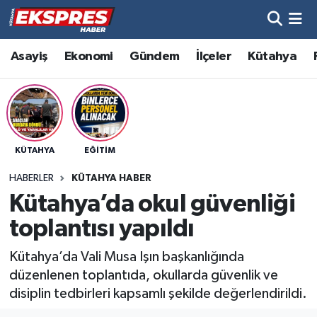
Altıntaş
Hava Durumu
Asayiş
Ekonomi
Gündem
İlçeler
Kütahya
Asayiş
Trafik Durumu
Aslanapa
Süper Lig Puan Durumu ve Fikstür
KÜTAHYA
EĞITIM
Biyografiler
Tüm Manşetler
HABERLER
KÜTAHYA HABER
Bölge
Son Dakika Haberleri
Kütahya’da okul güvenliği
toplantısı yapıldı
Çavdarhisar
Haber Arşivi
Kütahya’da Vali Musa Işın başkanlığında
Domaniç
düzenlenen toplantıda, okullarda güvenlik ve
disiplin tedbirleri kapsamlı şekilde değerlendirildi.
Dumlupınar