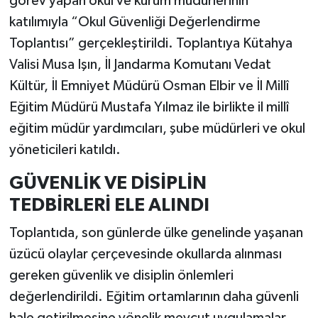
görev yapan okul ve kurum müdürlerinin
katılımıyla “Okul Güvenliği Değerlendirme
İlçeler
Toplantısı” gerçekleştirildi. Toplantıya Kütahya
Valisi Musa Işın, İl Jandarma Komutanı Vedat
Köşe Yazıları
Kültür, İl Emniyet Müdürü Osman Elbir ve İl Millî
Kültür Sanat
Eğitim Müdürü Mustafa Yılmaz ile birlikte il millî
eğitim müdür yardımcıları, şube müdürleri ve okul
Kütahya
yöneticileri katıldı.
Magazin
GÜVENLİK VE DİSİPLİN
TEDBİRLERİ ELE ALINDI
Otomobil
Toplantıda, son günlerde ülke genelinde yaşanan
Pazarlar
üzücü olaylar çerçevesinde okullarda alınması
gereken güvenlik ve disiplin önlemleri
Politika
değerlendirildi. Eğitim ortamlarının daha güvenli