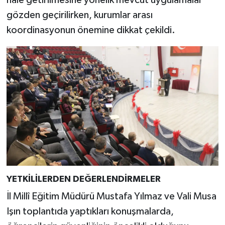
hale getirilmesine yönelik mevcut uygulamalar
Resmi İlan
gözden geçirilirken, kurumlar arası
Rüya Tabirleri
koordinasyonun önemine dikkat çekildi.
Sağlık
Şaphane
Simav
Siyaset
Spor
YETKİLİLERDEN DEĞERLENDİRMELER
Tavşanlı
İl Millî Eğitim Müdürü Mustafa Yılmaz ve Vali Musa
Teknoloji
Işın toplantıda yaptıkları konuşmalarda,