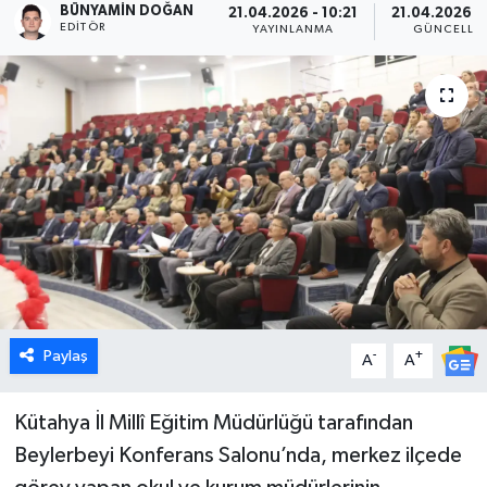
BÜNYAMIN DOĞAN
21.04.2026 - 10:21
21.04.2026 - 
EDITÖR
YAYINLANMA
GÜNCELLE
Dünya
Eğitim
Ekonomi
Emet
Foto Galeri
Gediz
Paylaş
-
+
A
A
Genel
Kütahya İl Millî Eğitim Müdürlüğü tarafından
Gündem
Beylerbeyi Konferans Salonu’nda, merkez ilçede
Hisarcık