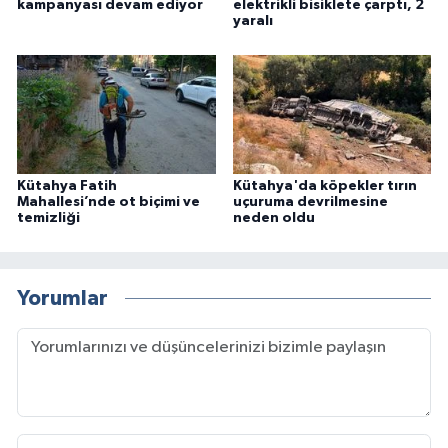
kampanyası devam ediyor
elektrikli bisiklete çarptı, 2
yaralı
Kütahya Fatih
Kütahya'da köpekler tırın
Mahallesi’nde ot biçimi ve
uçuruma devrilmesine
temizliği
neden oldu
Yorumlar