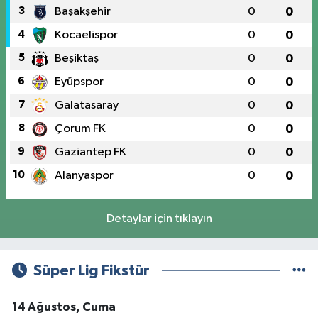
3
Başakşehir
0
0
4
Kocaelispor
0
0
5
Beşiktaş
0
0
6
Eyüpspor
0
0
7
Galatasaray
0
0
8
Çorum FK
0
0
9
Gaziantep FK
0
0
10
Alanyaspor
0
0
Detaylar için tıklayın
Süper Lig Fikstür
14 Ağustos, Cuma