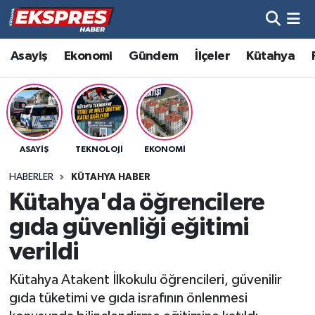
Altıntaş
Hava Durumu
Asayiş
Ekonomi
Gündem
İlçeler
Kütahya
Asayiş
Trafik Durumu
Aslanapa
Süper Lig Puan Durumu ve Fikstür
ASAYIŞ
TEKNOLOJI
EKONOMI
Biyografiler
Tüm Manşetler
HABERLER
KÜTAHYA HABER
Bölge
Son Dakika Haberleri
Kütahya'da öğrencilere
gıda güvenliği eğitimi
Çavdarhisar
Haber Arşivi
verildi
Domaniç
Kütahya Atakent İlkokulu öğrencileri, güvenilir
gıda tüketimi ve gıda israfının önlenmesi
Dumlupınar