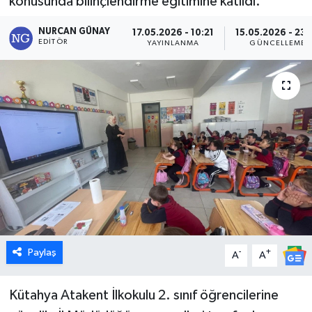
konusunda bilinçlendirme eğitimine katıldı.
Dünya
NURCAN GÜNAY
17.05.2026 - 10:21
15.05.2026 - 23:
EDITÖR
YAYINLANMA
GÜNCELLEME
Eğitim
Ekonomi
Emet
Foto Galeri
Gediz
Genel
Paylaş
-
+
A
A
Gündem
Kütahya Atakent İlkokulu 2. sınıf öğrencilerine
Hisarcık