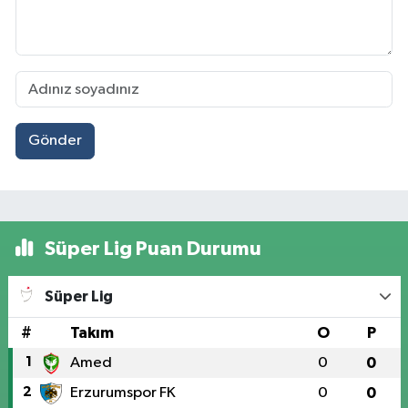
Gönder
Süper Lig Puan Durumu
Süper Lig
#
Takım
O
P
1
Amed
0
0
2
Erzurumspor FK
0
0