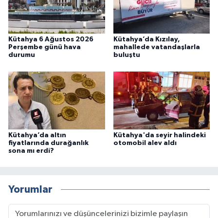
Kütahya 6 Ağustos 2026
Kütahya’da Kızılay,
Perşembe günü hava
mahallede vatandaşlarla
durumu
buluştu
Kütahya’da altın
Kütahya'da seyir halindeki
fiyatlarında durağanlık
otomobil alev aldı
sona mı erdi?
Yorumlar