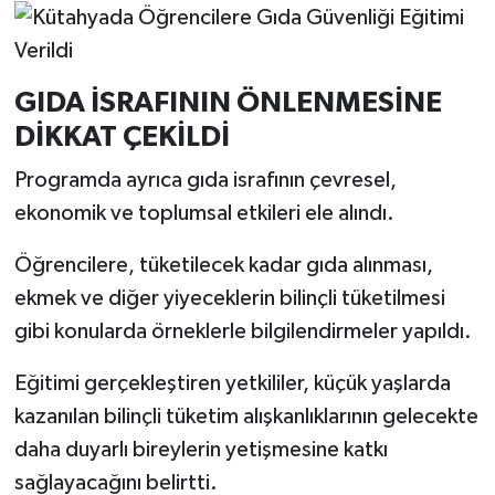
Resmi İlan
Rüya Tabirleri
GIDA İSRAFININ ÖNLENMESİNE
Sağlık
DİKKAT ÇEKİLDİ
Şaphane
Programda ayrıca gıda israfının çevresel,
ekonomik ve toplumsal etkileri ele alındı.
Simav
Öğrencilere, tüketilecek kadar gıda alınması,
Siyaset
ekmek ve diğer yiyeceklerin bilinçli tüketilmesi
gibi konularda örneklerle bilgilendirmeler yapıldı.
Spor
Eğitimi gerçekleştiren yetkililer, küçük yaşlarda
Tavşanlı
kazanılan bilinçli tüketim alışkanlıklarının gelecekte
daha duyarlı bireylerin yetişmesine katkı
Teknoloji
sağlayacağını belirtti.