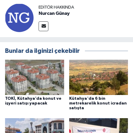
EDITÖR HAKKINDA
Nurcan Günay
Bunlar da ilginizi çekebilir
TOKİ, Kütahya’da konut ve
Kütahya'da 6 bin
işyeri satışı yapacak
metrekarelik konut icradan
satışta