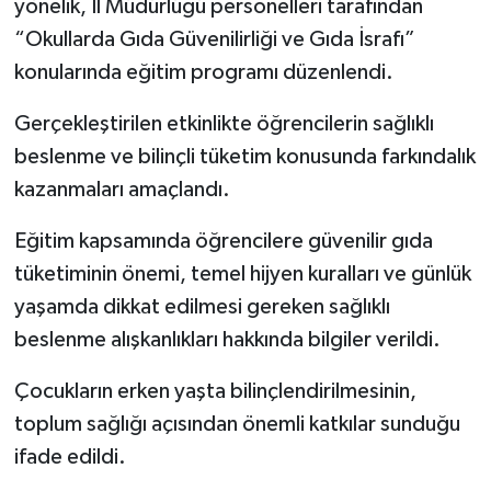
yönelik, İl Müdürlüğü personelleri tarafından
“Okullarda Gıda Güvenilirliği ve Gıda İsrafı”
İlçeler
konularında eğitim programı düzenlendi.
Köşe Yazıları
Gerçekleştirilen etkinlikte öğrencilerin sağlıklı
beslenme ve bilinçli tüketim konusunda farkındalık
Kültür Sanat
kazanmaları amaçlandı.
Kütahya
Eğitim kapsamında öğrencilere güvenilir gıda
tüketiminin önemi, temel hijyen kuralları ve günlük
Magazin
yaşamda dikkat edilmesi gereken sağlıklı
Otomobil
beslenme alışkanlıkları hakkında bilgiler verildi.
Pazarlar
Çocukların erken yaşta bilinçlendirilmesinin,
toplum sağlığı açısından önemli katkılar sunduğu
Politika
ifade edildi.