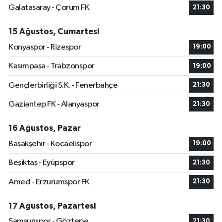
Galatasaray - Çorum FK
21:30
15 Ağustos, Cumartesi
Konyaspor - Rizespor
19:00
Kasımpaşa - Trabzonspor
19:00
Gençlerbirliği S.K. - Fenerbahçe
21:30
Gaziantep FK - Alanyaspor
21:30
16 Ağustos, Pazar
Başakşehir - Kocaelispor
19:00
Beşiktaş - Eyüpspor
21:30
Amed - Erzurumspor FK
21:30
17 Ağustos, Pazartesi
Samsunspor - Göztepe
21:30