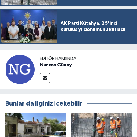
AK Parti Kütahya, 25’inci
kuruluş yıldönümünü kutladı
EDITÖR HAKKINDA
Nurcan Günay
Bunlar da ilginizi çekebilir