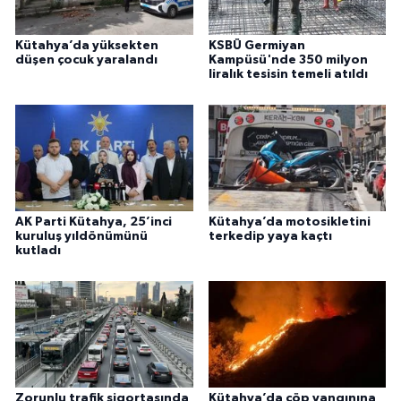
Kütahya’da yüksekten
KSBÜ Germiyan
düşen çocuk yaralandı
Kampüsü'nde 350 milyon
liralık tesisin temeli atıldı
AK Parti Kütahya, 25’inci
Kütahya’da motosikletini
kuruluş yıldönümünü
terkedip yaya kaçtı
kutladı
Zorunlu trafik sigortasında
Kütahya’da çöp yangınına