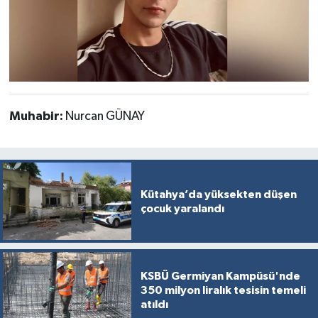
Muhabir:
Nurcan GÜNAY
Kütahya’da yüksekten düşen
çocuk yaralandı
KSBÜ Germiyan Kampüsü'nde
350 milyon liralık tesisin temeli
atıldı