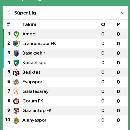
Süper Lig
#
Takım
O
P
1
Amed
0
0
2
Erzurumspor FK
0
0
3
Başakşehir
0
0
4
Kocaelispor
0
0
5
Beşiktaş
0
0
6
Eyüpspor
0
0
7
Galatasaray
0
0
8
Çorum FK
0
0
9
Gaziantep FK
0
0
10
Alanyaspor
0
0