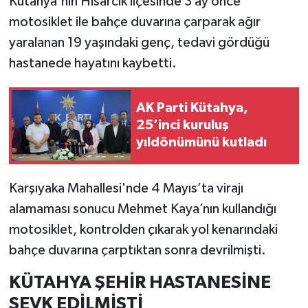
Kütahya'nın Hisarcık ilçesinde 3 ay önce
motosiklet ile bahçe duvarına çarparak ağır
İlçeler
yaralanan 19 yaşındaki genç, tedavi gördüğü
hastanede hayatını kaybetti.
Köşe Yazıları
Kültür Sanat
AK Parti Kütahya,
25’inci kuruluş
Kütahya
yıldönümünü kutladı
Magazin
Karşıyaka Mahallesi'nde 4 Mayıs’ta virajı
Otomobil
alamaması sonucu Mehmet Kaya’nın kullandığı
motosiklet, kontrolden çıkarak yol kenarındaki
Pazarlar
bahçe duvarına çarptıktan sonra devrilmişti.
Politika
KÜTAHYA ŞEHİR HASTANESİNE
SEVK EDİLMİŞTİ