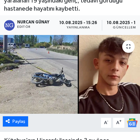
yaralanan 19 yaşındaki genç, tedavi gördüğü
hastanede hayatını kaybetti.
Dünya
NURCAN GÜNAY
10.08.2025 - 15:26
10.08.2025 - 17
Eğitim
EDITÖR
YAYINLANMA
GÜNCELLEME
Ekonomi
Emet
Foto Galeri
Gediz
Genel
Paylaş
-
+
Gündem
A
A
Hisarcık