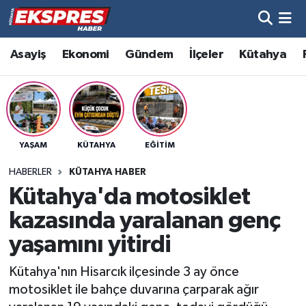
Altıntaş
Hava Durumu
Asayiş
Ekonomi
Gündem
İlçeler
Kütahya
Asayiş
Trafik Durumu
Aslanapa
Süper Lig Puan Durumu ve Fikstür
YAŞAM
KÜTAHYA
EĞITIM
Biyografiler
Tüm Manşetler
HABERLER
KÜTAHYA HABER
Bölge
Son Dakika Haberleri
Kütahya'da motosiklet
kazasında yaralanan genç
Çavdarhisar
Haber Arşivi
yaşamını yitirdi
Domaniç
Kütahya'nın Hisarcık ilçesinde 3 ay önce
motosiklet ile bahçe duvarına çarparak ağır
Dumlupınar