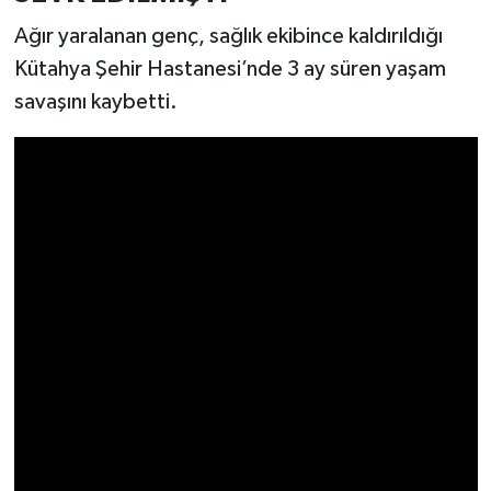
Resmi İlan
Ağır yaralanan genç, sağlık ekibince kaldırıldığı
Rüya Tabirleri
Kütahya Şehir Hastanesi’nde 3 ay süren yaşam
savaşını kaybetti.
Sağlık
Şaphane
Simav
Siyaset
Spor
Tavşanlı
Teknoloji