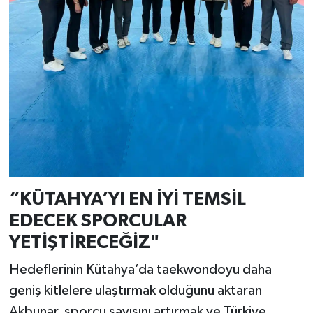
Türkiye
Video Galeri
Yaşam
Yemek Tarifleri
“KÜTAHYA’YI EN İYİ TEMSİL
EDECEK SPORCULAR
YETİŞTİRECEĞİZ"
Hedeflerinin Kütahya’da taekwondoyu daha
geniş kitlelere ulaştırmak olduğunu aktaran
Akbunar, sporcu sayısını artırmak ve Türkiye