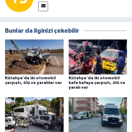
Bunlar da ilginizi çekebilir
Kütahya’da iki otomobil
Kütahya'da iki otomobil
çarpıştı, ölü ve yaralılar var
kafa kafaya çarpıştı, ölü ve
yaralı var