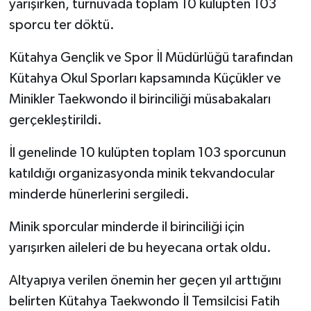
yarışırken, turnuvada toplam 10 kulüpten 103
sporcu ter döktü.
İlçeler
Kütahya Gençlik ve Spor İl Müdürlüğü tarafından
Köşe Yazıları
Kütahya Okul Sporları kapsamında Küçükler ve
Minikler Taekwondo il birinciliği müsabakaları
Kültür Sanat
gerçekleştirildi.
Kütahya
İl genelinde 10 kulüpten toplam 103 sporcunun
katıldığı organizasyonda minik tekvandocular
Magazin
minderde hünerlerini sergiledi.
Otomobil
Minik sporcular minderde il birinciliği için
Pazarlar
yarışırken aileleri de bu heyecana ortak oldu.
Altyapıya verilen önemin her geçen yıl arttığını
Politika
belirten Kütahya Taekwondo İl Temsilcisi Fatih