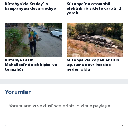
Kütahya’da Kızılay’ın
Kütahya’da otomobil
kampanyası devam ediyor
elektrikli bisiklete çarptı, 2
yaralı
Kütahya Fatih
Kütahya'da köpekler tırın
Mahallesi’nde ot biçimi ve
uçuruma devrilmesine
temizliği
neden oldu
Yorumlar