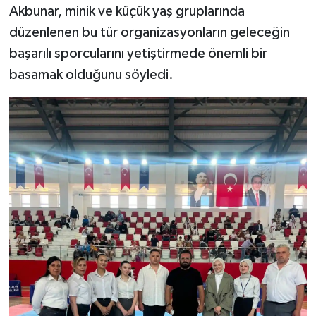
Resmi İlan
Akbunar, minik ve küçük yaş gruplarında
düzenlenen bu tür organizasyonların geleceğin
Rüya Tabirleri
başarılı sporcularını yetiştirmede önemli bir
basamak olduğunu söyledi.
Sağlık
Şaphane
Simav
Siyaset
Spor
Tavşanlı
Teknoloji