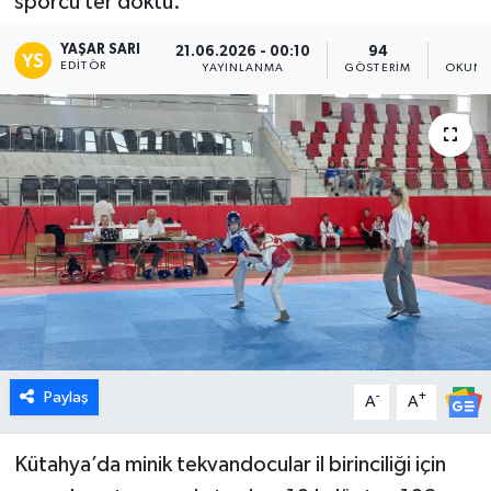
sporcu ter döktü.
Dünya
YAŞAR SARI
21.06.2026 - 00:10
94
1
EDITÖR
YAYINLANMA
GÖSTERIM
OKUNM
Eğitim
Ekonomi
Emet
Foto Galeri
Gediz
Genel
Paylaş
-
+
A
A
Gündem
Kütahya’da minik tekvandocular il birinciliği için
Hisarcık