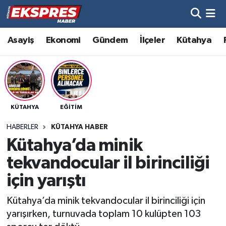
Altıntaş
Hava Durumu
Asayiş
Ekonomi
Gündem
İlçeler
Kütahya
Asayiş
Trafik Durumu
Aslanapa
Süper Lig Puan Durumu ve Fikstür
KÜTAHYA
EĞITIM
Biyografiler
Tüm Manşetler
HABERLER
KÜTAHYA HABER
Bölge
Son Dakika Haberleri
Kütahya’da minik
tekvandocular il birinciliği
Çavdarhisar
Haber Arşivi
için yarıştı
Domaniç
Kütahya’da minik tekvandocular il birinciliği için
yarışırken, turnuvada toplam 10 kulüpten 103
Dumlupınar