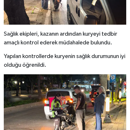
Resmi İlan
Rüya Tabirleri
Sağlık
Sağlık ekipleri, kazanın ardından kuryeyi tedbir
amaçlı kontrol ederek müdahalede bulundu.
Şaphane
Yapılan kontrollerde kuryenin sağlık durumunun iyi
Simav
olduğu öğrenildi.
Siyaset
Spor
Tavşanlı
Teknoloji