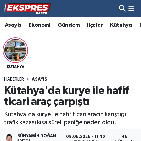
Altıntaş
Hava Durumu
Asayiş
Ekonomi
Gündem
İlçeler
Kütahya
Asayiş
Trafik Durumu
Aslanapa
Süper Lig Puan Durumu ve Fikstür
KÜTAHYA
Biyografiler
Tüm Manşetler
HABERLER
ASAYIŞ
Bölge
Son Dakika Haberleri
Kütahya'da kurye ile hafif
ticari araç çarpıştı
Çavdarhisar
Haber Arşivi
Kütahya'da kurye ile hafif ticari aracın karıştığı
Domaniç
trafik kazası kısa süreli paniğe neden oldu.
Dumlupınar
BÜNYAMIN DOĞAN
09.06.2026 - 11:40
46
EDITÖR