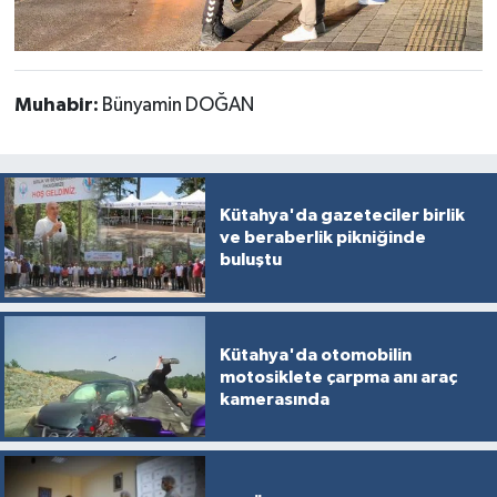
Türkiye
Video Galeri
Muhabir:
Bünyamin DOĞAN
Yaşam
Yemek Tarifleri
Kütahya'da gazeteciler birlik
ve beraberlik pikniğinde
buluştu
Kütahya'da otomobilin
motosiklete çarpma anı araç
kamerasında