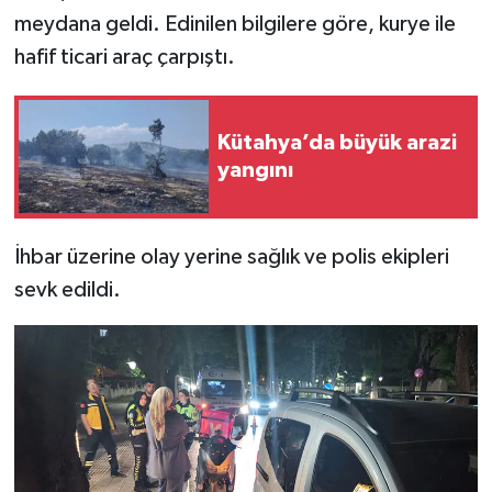
meydana geldi. Edinilen bilgilere göre, kurye ile
İlçeler
hafif ticari araç çarpıştı.
Köşe Yazıları
Kütahya’da büyük arazi
Kültür Sanat
yangını
Kütahya
İhbar üzerine olay yerine sağlık ve polis ekipleri
Magazin
sevk edildi.
Otomobil
Pazarlar
Politika