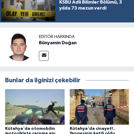
KSBÜ Adli Bilimler Bölümü, 3
yılda 73 mezun verdi
EDITÖR HAKKINDA
Bünyamin Doğan
Bunlar da ilginizi çekebilir
Kütahya'da otomobilin
Kütahya'da cinayet!..
motosiklete çarpma anı
Yengesinin katili oldu