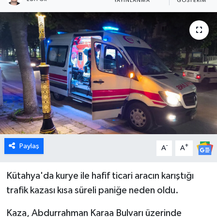
YAYINLANMA
GÖSTERIM
Dünya
Eğitim
Ekonomi
Emet
Foto Galeri
Gediz
Paylaş
-
+
A
A
Genel
Kütahya'da kurye ile hafif ticari aracın karıştığı
trafik kazası kısa süreli paniğe neden oldu.
Gündem
Kaza, Abdurrahman Karaa Bulvarı üzerinde
Hisarcık