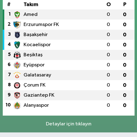
#
Takım
O
P
1
Amed
0
0
2
Erzurumspor FK
0
0
3
Başakşehir
0
0
4
Kocaelispor
0
0
5
Beşiktaş
0
0
6
Eyüpspor
0
0
7
Galatasaray
0
0
8
Çorum FK
0
0
9
Gaziantep FK
0
0
10
Alanyaspor
0
0
Detaylar için tıklayın