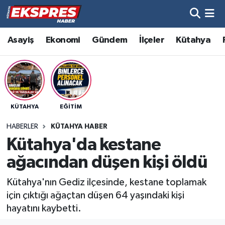
Altıntaş
Hava Durumu
Asayiş
Ekonomi
Gündem
İlçeler
Kütahya
Asayiş
Trafik Durumu
Aslanapa
Süper Lig Puan Durumu ve Fikstür
KÜTAHYA
EĞITIM
Biyografiler
Tüm Manşetler
HABERLER
KÜTAHYA HABER
Bölge
Son Dakika Haberleri
Kütahya'da kestane
ağacından düşen kişi öldü
Çavdarhisar
Haber Arşivi
Kütahya'nın Gediz ilçesinde, kestane toplamak
Domaniç
için çıktığı ağaçtan düşen 64 yaşındaki kişi
hayatını kaybetti.
Dumlupınar