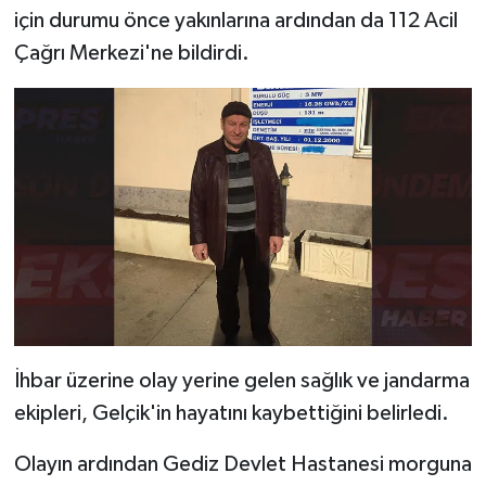
Resmi İlan
için durumu önce yakınlarına ardından da 112 Acil
Çağrı Merkezi'ne bildirdi.
Rüya Tabirleri
Sağlık
Şaphane
Simav
Siyaset
Spor
İhbar üzerine olay yerine gelen sağlık ve jandarma
Tavşanlı
ekipleri, Gelçik'in hayatını kaybettiğini belirledi.
Teknoloji
Olayın ardından Gediz Devlet Hastanesi morguna