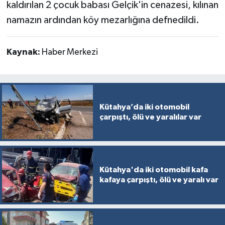
kaldırılan 2 çocuk babası Gelçik'in cenazesi, kılınan
Türkiye
namazın ardından köy mezarlığına defnedildi.
Video Galeri
Kaynak:
Haber Merkezi
Yaşam
Yemek Tarifleri
Kütahya’da iki otomobil
çarpıştı, ölü ve yaralılar var
Kütahya'da iki otomobil kafa
kafaya çarpıştı, ölü ve yaralı var