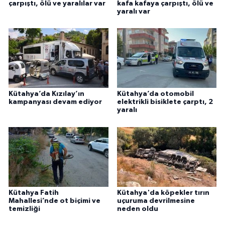
çarpıştı, ölü ve yaralılar var
kafa kafaya çarpıştı, ölü ve
yaralı var
Kütahya’da Kızılay’ın
Kütahya’da otomobil
kampanyası devam ediyor
elektrikli bisiklete çarptı, 2
yaralı
Kütahya Fatih
Kütahya'da köpekler tırın
Mahallesi’nde ot biçimi ve
uçuruma devrilmesine
temizliği
neden oldu