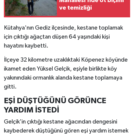
Mahallesi’nde ot biçimi
ve temizliği
İlçeler
Kütahya'nın Gediz ilçesinde, kestane toplamak
Köşe Yazıları
için çıktığı ağaçtan düşen 64 yaşındaki kişi
Kültür Sanat
hayatını kaybetti.
İlçeye 32 kilometre uzaklıktaki Köpenez köyünde
Kütahya
ikamet eden Yüksel Gelçik, eşiyle birlikte köy
Magazin
yakınındaki ormanlık alanda kestane toplamaya
gitti.
Otomobil
EŞİ DÜŞTÜĞÜNÜ GÖRÜNCE
Pazarlar
YARDIM İSTEDİ
Politika
Gelçik'in çıktığı kestane ağacından dengesini
kaybederek düştüğünü gören eşi yardım istemek