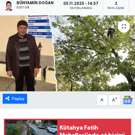
BÜNYAMIN DOĞAN
05.11.2025 - 14:57
2
EDITÖR
YAYINLANMA
PAYLAŞIM
Dünya
Eğitim
Ekonomi
Emet
Foto Galeri
Gediz
Paylaş
-
+
A
A
Genel
Gündem
Kütahya Fatih
Hisarcık