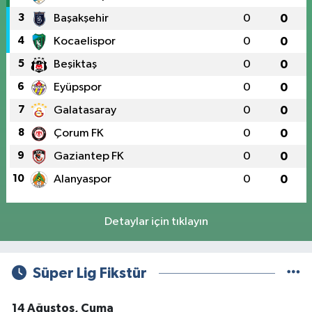
3
Başakşehir
0
0
4
Kocaelispor
0
0
5
Beşiktaş
0
0
6
Eyüpspor
0
0
7
Galatasaray
0
0
8
Çorum FK
0
0
9
Gaziantep FK
0
0
10
Alanyaspor
0
0
Detaylar için tıklayın
Süper Lig Fikstür
14 Ağustos, Cuma