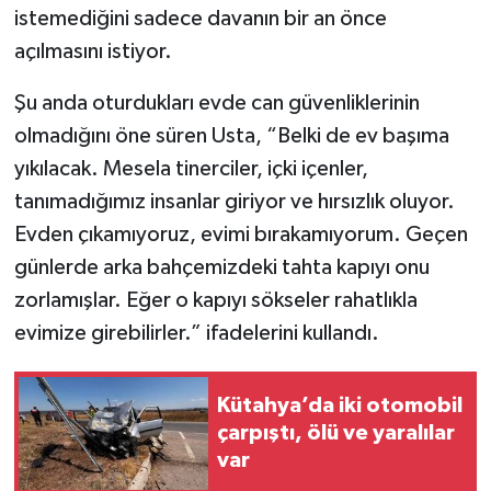
istemediğini sadece davanın bir an önce
açılmasını istiyor.
Şu anda oturdukları evde can güvenliklerinin
olmadığını öne süren Usta, “Belki de ev başıma
yıkılacak. Mesela tinerciler, içki içenler,
tanımadığımız insanlar giriyor ve hırsızlık oluyor.
Evden çıkamıyoruz, evimi bırakamıyorum. Geçen
günlerde arka bahçemizdeki tahta kapıyı onu
zorlamışlar. Eğer o kapıyı sökseler rahatlıkla
evimize girebilirler.” ifadelerini kullandı.
Kütahya’da iki otomobil
çarpıştı, ölü ve yaralılar
var