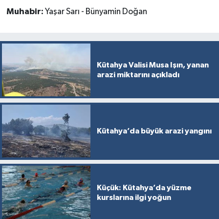
Muhabir:
Yaşar Sarı - Bünyamin Doğan
Kütahya Valisi Musa Işın, yanan
arazi miktarını açıkladı
Kütahya’da büyük arazi yangını
Küçük: Kütahya’da yüzme
kurslarına ilgi yoğun