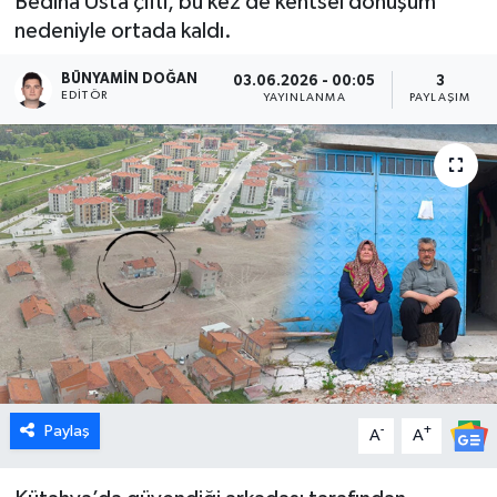
Bediha Usta çifti, bu kez de kentsel dönüşüm
nedeniyle ortada kaldı.
Dünya
BÜNYAMIN DOĞAN
03.06.2026 - 00:05
3
Eğitim
EDITÖR
YAYINLANMA
PAYLAŞIM
Ekonomi
Emet
Foto Galeri
Gediz
Genel
Paylaş
-
+
Gündem
A
A
Hisarcık