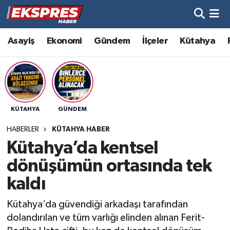
Altıntaş
Hava Durumu
Asayiş
Ekonomi
Gündem
İlçeler
Kütahya
Asayiş
Trafik Durumu
Aslanapa
Süper Lig Puan Durumu ve Fikstür
KÜTAHYA
GÜNDEM
Biyografiler
Tüm Manşetler
HABERLER
KÜTAHYA HABER
Bölge
Son Dakika Haberleri
Kütahya’da kentsel
dönüşümün ortasında tek
Çavdarhisar
Haber Arşivi
kaldı
Domaniç
Kütahya’da güvendiği arkadaşı tarafından
dolandırılan ve tüm varlığı elinden alınan Ferit-
Dumlupınar