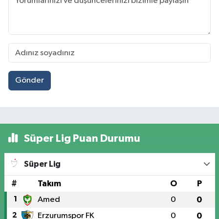
Gönder
Süper Lig Puan Durumu
Süper Lig
#
Takım
O
P
1
Amed
0
0
2
Erzurumspor FK
0
0