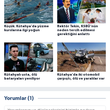
Küçük: Kütahya’da yüzme
Rektör Tekin, KSBÜ'nün
kurslarına ilgi yoğun
neden tercih edilmesi
gerektiğini anlattı
Kütahyalı usta, ölü
Kütahya’da iki otomobil
bataryaları yeniliyor
çarpıştı, ölü ve yaralılar var
Yorumlar (1)