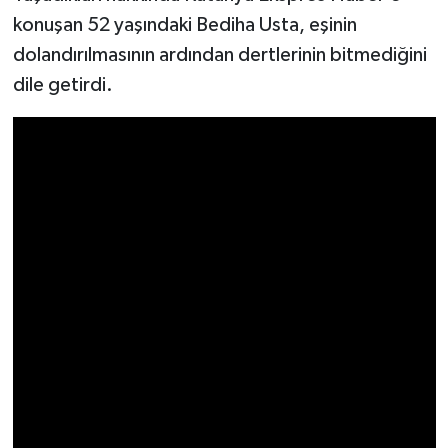
Resmi İlan
konuşan 52 yaşındaki Bediha Usta, eşinin
dolandırılmasının ardından dertlerinin bitmediğini
Rüya Tabirleri
dile getirdi.
Sağlık
Şaphane
Simav
Siyaset
Spor
Tavşanlı
Teknoloji