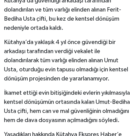
Kütahya’da güvendiği arkadaşı tarafından
dolandırılan ve tüm varlığı elinden alınan Ferit-
İlçeler
Bediha Usta çifti, bu kez de kentsel dönüşüm
nedeniyle ortada kaldı.
Köşe Yazıları
Kütahya’da yaklaşık 4 yıl önce güvendiği bir
Kültür Sanat
arkadaşı tarafından verdiği vekalet ile
dolandırılarak tüm varlığı elinden alınan Umut
Kütahya
Usta, oturduğu evin tapusu olmadığı için kentsel
Magazin
dönüşüm projesinden de yararlanamıyor.
Otomobil
İkamet ettiği evin bitişiğindeki evlerin yıkılmasıyla
kentsel dönüşümün ortasında kalan Umut-Bediha
Pazarlar
Usta çifti, hem can ve mal güvenliğinin olmadığını
hem de dava dosyasının açılmadığını söyledi.
Politika
Yaşadıkları hakkında Kütahya Ekspres Haber’e