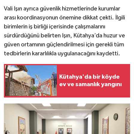
Resmi İlan
Vali Işın ayrıca güvenlik hizmetlerinde kurumlar
arası koordinasyonun önemine dikkat çekti. İlgili
Rüya Tabirleri
birimlerin iş birliği içerisinde çalışmalarını
Sağlık
sürdürdüğünü belirten Işın, Kütahya’da huzur ve
güven ortamının güçlendirilmesi için gerekli tüm
Şaphane
tedbirlerin kararlılıkla uygulanacağını kaydetti.
Simav
Kütahya'da bir köyde
Siyaset
ev ve samanlık yangını
Spor
Tavşanlı
Teknoloji