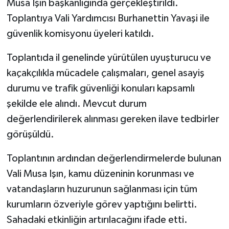
Musa Işın başkanlığında gerçekleştirildi.
Toplantıya Vali Yardımcısı Burhanettin Yavaşi ile
İlçeler
güvenlik komisyonu üyeleri katıldı.
Köşe Yazıları
Toplantıda il genelinde yürütülen uyuşturucu ve
kaçakçılıkla mücadele çalışmaları, genel asayiş
Kültür Sanat
durumu ve trafik güvenliği konuları kapsamlı
Kütahya
şekilde ele alındı. Mevcut durum
değerlendirilerek alınması gereken ilave tedbirler
Magazin
görüşüldü.
Otomobil
Toplantının ardından değerlendirmelerde bulunan
Vali Musa Işın, kamu düzeninin korunması ve
Pazarlar
vatandaşların huzurunun sağlanması için tüm
kurumların özveriyle görev yaptığını belirtti.
Politika
Sahadaki etkinliğin artırılacağını ifade etti.