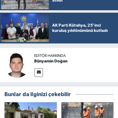
atıldı
AK Parti Kütahya, 25’inci
kuruluş yıldönümünü kutladı
EDITÖR HAKKINDA
Bünyamin Doğan
Bunlar da ilginizi çekebilir