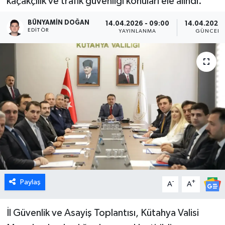
kaçakçılık ve trafik güvenliği konuları ele alındı.
Dünya
BÜNYAMIN DOĞAN
14.04.2026 - 09:00
14.04.2026 
EDITÖR
YAYINLANMA
GÜNCELL
Eğitim
Ekonomi
Emet
Foto Galeri
Gediz
Genel
Paylaş
-
+
A
A
Gündem
İl Güvenlik ve Asayiş Toplantısı, Kütahya Valisi
Hisarcık