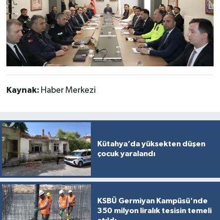
Türkiye
Video Galeri
Yaşam
Yemek Tarifleri
Kaynak:
Haber Merkezi
Kütahya’da yüksekten düşen
çocuk yaralandı
KSBÜ Germiyan Kampüsü'nde
350 milyon liralık tesisin temeli