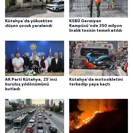
Kütahya’da yüksekten
KSBÜ Germiyan
düşen çocuk yaralandı
Kampüsü'nde 350 milyon
liralık tesisin temeli atıldı
AK Parti Kütahya, 25’inci
Kütahya’da motosikletini
kuruluş yıldönümünü
terkedip yaya kaçtı
kutladı