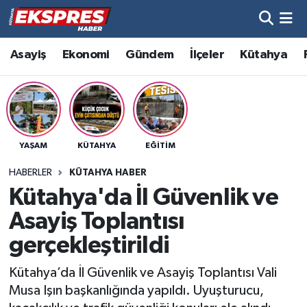
Altıntaş
Hava Durumu
Asayiş
Ekonomi
Gündem
İlçeler
Kütahya
Asayiş
Trafik Durumu
Aslanapa
Süper Lig Puan Durumu ve Fikstür
YAŞAM
KÜTAHYA
EĞITIM
Biyografiler
Tüm Manşetler
HABERLER
KÜTAHYA HABER
Bölge
Son Dakika Haberleri
Kütahya'da İl Güvenlik ve
Asayiş Toplantısı
Çavdarhisar
Haber Arşivi
gerçekleştirildi
Domaniç
Kütahya’da İl Güvenlik ve Asayiş Toplantısı Vali
Musa Işın başkanlığında yapıldı. Uyuşturucu,
Dumlupınar