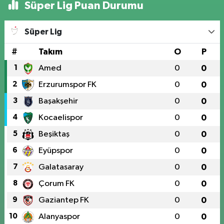
Süper Lig Puan Durumu
Süper Lig
#
Takım
O
P
1
Amed
0
0
2
Erzurumspor FK
0
0
3
Başakşehir
0
0
4
Kocaelispor
0
0
5
Beşiktaş
0
0
6
Eyüpspor
0
0
7
Galatasaray
0
0
8
Çorum FK
0
0
9
Gaziantep FK
0
0
10
Alanyaspor
0
0