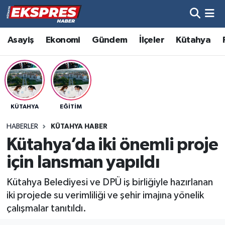
Altıntaş
Hava Durumu
Asayiş
Ekonomi
Gündem
İlçeler
Kütahya
Asayiş
Trafik Durumu
Aslanapa
Süper Lig Puan Durumu ve Fikstür
KÜTAHYA
EĞITIM
Biyografiler
Tüm Manşetler
HABERLER
KÜTAHYA HABER
Bölge
Son Dakika Haberleri
Kütahya’da iki önemli proje
için lansman yapıldı
Çavdarhisar
Haber Arşivi
Kütahya Belediyesi ve DPÜ iş birliğiyle hazırlanan
Domaniç
iki projede su verimliliği ve şehir imajına yönelik
çalışmalar tanıtıldı.
Dumlupınar