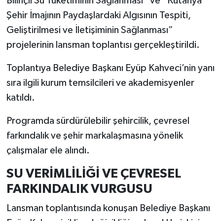
Bilinçli Su Tüketiminin Sağlanması” ve “Kütahya
Şehir İmajının Paydaşlardaki Algısının Tespiti,
İlçeler
Geliştirilmesi ve İletişiminin Sağlanması”
projelerinin lansman toplantısı gerçekleştirildi.
Köşe Yazıları
Toplantıya Belediye Başkanı Eyüp Kahveci’nin yanı
Kültür Sanat
sıra ilgili kurum temsilcileri ve akademisyenler
katıldı.
Kütahya
Programda sürdürülebilir şehircilik, çevresel
Magazin
farkındalık ve şehir markalaşmasına yönelik
Otomobil
çalışmalar ele alındı.
SU VERİMLİLİĞİ VE ÇEVRESEL
Pazarlar
FARKINDALIK VURGUSU
Politika
Lansman toplantısında konuşan Belediye Başkanı