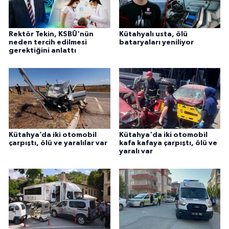
Rektör Tekin, KSBÜ'nün
Kütahyalı usta, ölü
neden tercih edilmesi
bataryaları yeniliyor
gerektiğini anlattı
Kütahya’da iki otomobil
Kütahya'da iki otomobil
çarpıştı, ölü ve yaralılar var
kafa kafaya çarpıştı, ölü ve
yaralı var