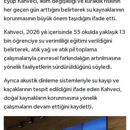
Eyüp Kahveci, iklim değişikliği ve kuraklık riskinin
Resmi İlan
her geçen gün arttığını belirterek su kaynaklarının
Rüya Tabirleri
korunmasının büyük önem taşıdığını ifade etti.
Sağlık
Kahveci, 2026 yılı içerisinde 55 okulda yaklaşık 13
bin öğrenciye su verimliliği eğitimi verildiğini
Şaphane
belirterek, atık yağ ve atık pil toplama
çalışmalarıyla çevresel farkındalığın artırılmasına
Simav
yönelik faaliyetlerin sürdürüldüğünü söyledi.
Siyaset
Ayrıca akustik dinleme sistemleriyle su kayıp ve
kaçaklarının tespit edildiğini ifade eden Kahveci,
Spor
doğal kaynakların korunmasına yönelik
Tavşanlı
çalışmaların devam ettiğini kaydetti.
Teknoloji