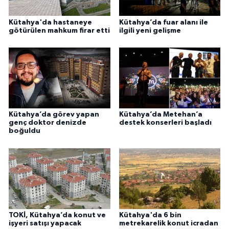
Kütahya'da hastaneye
Kütahya’da fuar alanı ile
götürülen mahkum firar etti
ilgili yeni gelişme
Kütahya’da görev yapan
Kütahya’da Metehan’a
genç doktor denizde
destek konserleri başladı
boğuldu
TOKİ, Kütahya’da konut ve
Kütahya'da 6 bin
işyeri satışı yapacak
metrekarelik konut icradan