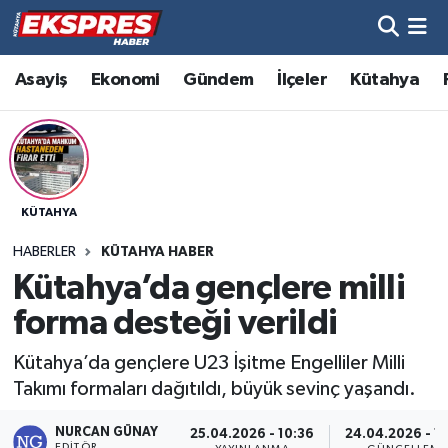
Altıntaş
Hava Durumu
Asayiş
Ekonomi
Gündem
İlçeler
Kütahya
Asayiş
Trafik Durumu
Aslanapa
Süper Lig Puan Durumu ve Fikstür
KÜTAHYA
Biyografiler
Tüm Manşetler
HABERLER
KÜTAHYA HABER
Bölge
Son Dakika Haberleri
Kütahya’da gençlere milli
forma desteği verildi
Çavdarhisar
Haber Arşivi
Kütahya’da gençlere U23 İşitme Engelliler Milli
Domaniç
Takımı formaları dağıtıldı, büyük sevinç yaşandı.
Dumlupınar
NURCAN GÜNAY
25.04.2026 - 10:36
24.04.2026 - 1
EDITÖR