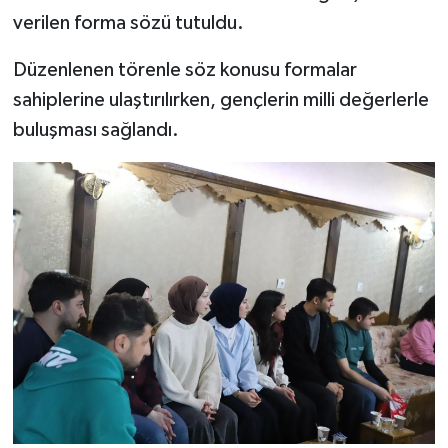
Türkiye
verilen forma sözü tutuldu.
Video Galeri
Düzenlenen törenle söz konusu formalar
sahiplerine ulaştırılırken, gençlerin milli değerlerle
Yaşam
buluşması sağlandı.
Yemek Tarifleri