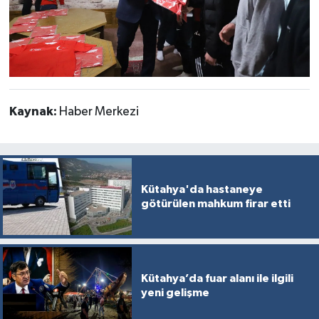
Kaynak:
Haber Merkezi
Kütahya'da hastaneye
götürülen mahkum firar etti
Kütahya’da fuar alanı ile ilgili
yeni gelişme