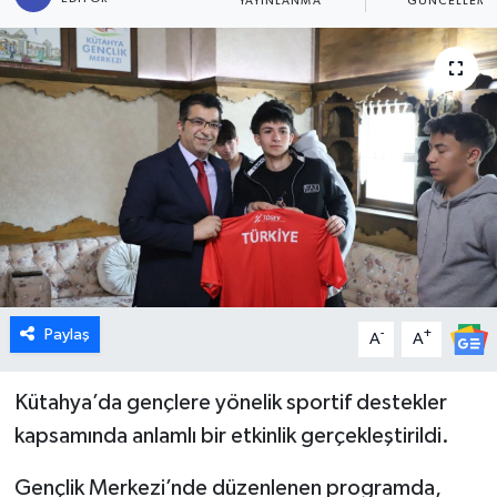
YAYINLANMA
GÜNCELLEME
Dünya
Eğitim
Ekonomi
Emet
Foto Galeri
Gediz
Paylaş
-
+
A
A
Genel
Kütahya’da gençlere yönelik sportif destekler
kapsamında anlamlı bir etkinlik gerçekleştirildi.
Gündem
Gençlik Merkezi’nde düzenlenen programda,
Hisarcık