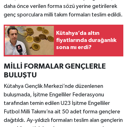
daha önce verilen forma sözü yerine getirilerek
İlçeler
genç sporculara milli takım formaları teslim edildi.
Köşe Yazıları
Kütahya’da altın
fiyatlarında durağanlık
Kültür Sanat
sona mı erdi?
Kütahya
MİLLİ FORMALAR GENÇLERLE
Magazin
BULUŞTU
Otomobil
Kütahya Gençlik Merkezi’nde düzenlenen
buluşmada, İşitme Engelliler Federasyonu
Pazarlar
tarafından temin edilen U23 İşitme Engelliler
Futbol Milli Takımı’na ait 50 adet forma gençlere
Politika
dağıtıldı. Ay-yıldızlı formaları teslim alan gençlerin