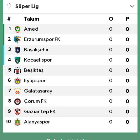
Süper Lig
#
Takım
O
P
1
Amed
0
0
2
Erzurumspor FK
0
0
3
Başakşehir
0
0
4
Kocaelispor
0
0
5
Beşiktaş
0
0
6
Eyüpspor
0
0
7
Galatasaray
0
0
8
Çorum FK
0
0
9
Gaziantep FK
0
0
10
Alanyaspor
0
0