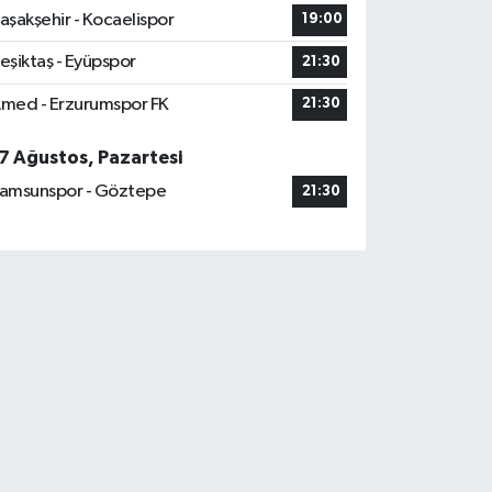
aşakşehir - Kocaelispor
19:00
eşiktaş - Eyüpspor
21:30
med - Erzurumspor FK
21:30
7 Ağustos, Pazartesi
amsunspor - Göztepe
21:30