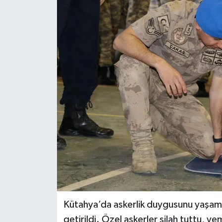
Dünya
Eğitim
Ekonomi
Emet
Foto Galeri
Gediz
Genel
Gündem
Kütahya’da askerlik duygusunu yaşamak
getirildi. Özel askerler silah tuttu, yem
Hisarcık