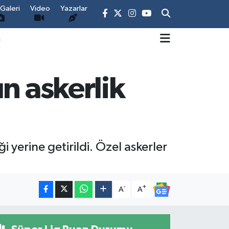
Galeri
Video
Yazarlar
m
n askerlik
yerine getirildi. Özel askerler
-
+
A
A