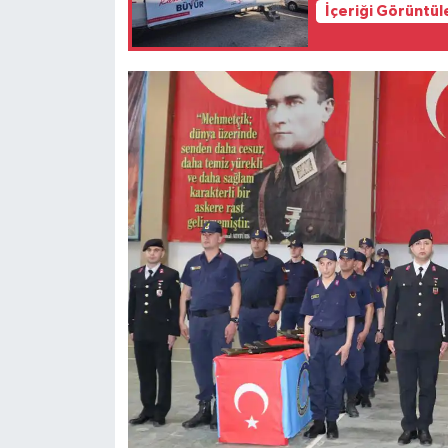
İçeriği Görüntül
Türkiye
Video Galeri
Yaşam
Yemek Tarifleri