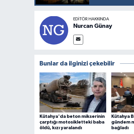
EDITÖR HAKKINDA
Nurcan Günay
Bunlar da ilginizi çekebilir
Kütahya'da beton mikserinin
Kütahya B
çarptığı motosikletteki baba
gündem m
öldü, kızı yaralandı
bağladı