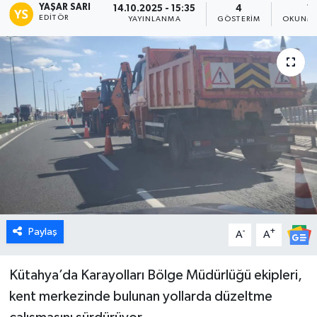
YAŞAR SARI
14.10.2025 - 15:35
4
1 
EDITÖR
YAYINLANMA
GÖSTERIM
OKUNMA
Dünya
Eğitim
Ekonomi
Emet
Foto Galeri
Gediz
Paylaş
-
+
A
A
Genel
Kütahya’da Karayolları Bölge Müdürlüğü ekipleri,
Gündem
kent merkezinde bulunan yollarda düzeltme
Hisarcık