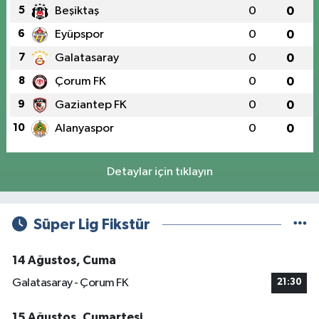
5
Beşiktaş
0
0
6
Eyüpspor
0
0
7
Galatasaray
0
0
8
Çorum FK
0
0
9
Gaziantep FK
0
0
10
Alanyaspor
0
0
Detaylar için tıklayın
Süper Lig Fikstür
14 Ağustos, Cuma
Galatasaray - Çorum FK
21:30
15 Ağustos, Cumartesi