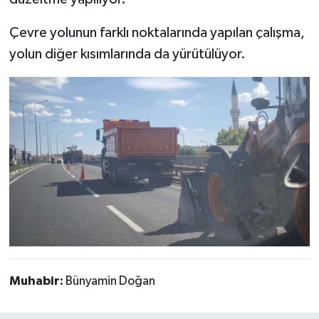
Türkiye
Çevre yolunun farklı noktalarında yapılan çalışma,
Video Galeri
yolun diğer kısımlarında da yürütülüyor.
Yaşam
Yemek Tarifleri
Muhabir:
Bünyamin Doğan