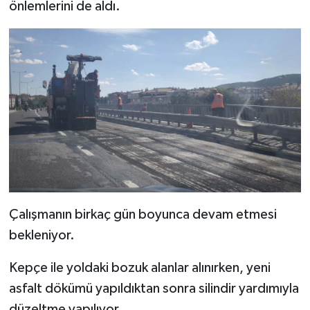
Resmi İlan
önlemlerini de aldı.
Rüya Tabirleri
Sağlık
Şaphane
Simav
Siyaset
Çalışmanın birkaç gün boyunca devam etmesi
Spor
bekleniyor.
Tavşanlı
Kepçe ile yoldaki bozuk alanlar alınırken, yeni
Teknoloji
asfalt dökümü yapıldıktan sonra silindir yardımıyla
düzeltme yapılıyor.