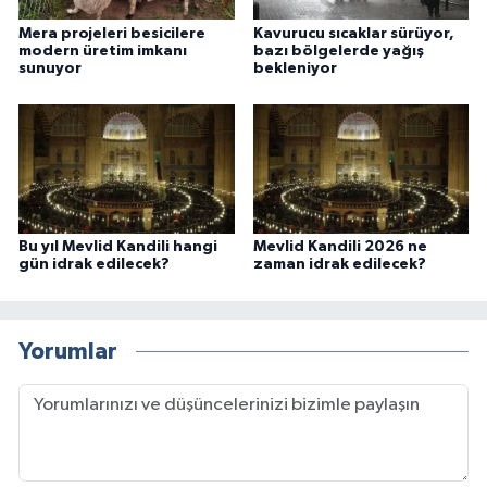
Mera projeleri besicilere
Kavurucu sıcaklar sürüyor,
modern üretim imkanı
bazı bölgelerde yağış
sunuyor
bekleniyor
Bu yıl Mevlid Kandili hangi
Mevlid Kandili 2026 ne
gün idrak edilecek?
zaman idrak edilecek?
Yorumlar