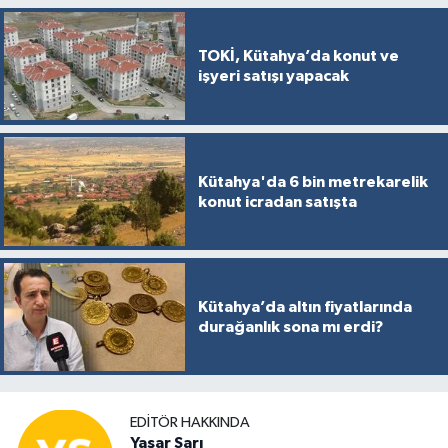
TOKİ, Kütahya’da konut ve
işyeri satışı yapacak
Kütahya'da 6 bin metrekarelik
konut icradan satışta
Kütahya’da altın fiyatlarında
durağanlık sona mı erdi?
EDITÖR HAKKINDA
Yaşar Sarı