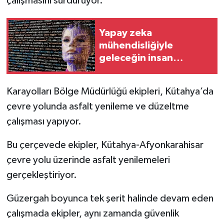
çalışmasını sürdürüyor.
İlçeler
Yapay zeka
mühendisliğiyle
Köşe Yazıları
geleceğin insan
kaynağı yetişiyor
Kültür Sanat
Karayolları Bölge Müdürlüğü ekipleri, Kütahya’da
Kütahya
çevre yolunda asfalt yenileme ve düzeltme
çalışması yapıyor.
Magazin
Bu çerçevede ekipler, Kütahya-Afyonkarahisar
Otomobil
çevre yolu üzerinde asfalt yenilemeleri
gerçekleştiriyor.
Pazarlar
Güzergah boyunca tek şerit halinde devam eden
Politika
çalışmada ekipler, aynı zamanda güvenlik