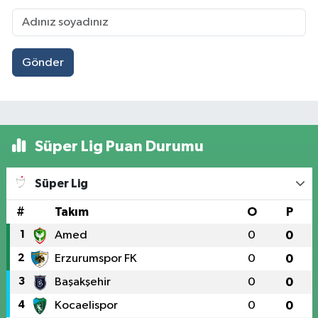
Gönder
Süper Lig Puan Durumu
Süper Lig
#
Takım
O
P
1
Amed
0
0
2
Erzurumspor FK
0
0
3
Başakşehir
0
0
4
Kocaelispor
0
0