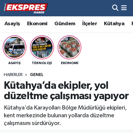
Altıntaş
Hava Durumu
Asayiş
Ekonomi
Gündem
İlçeler
Kütahya
Asayiş
Trafik Durumu
Aslanapa
Süper Lig Puan Durumu ve Fikstür
ASAYIŞ
TEKNOLOJI
EKONOMI
Biyografiler
Tüm Manşetler
HABERLER
GENEL
Bölge
Son Dakika Haberleri
Kütahya’da ekipler, yol
düzeltme çalışması yapıyor
Çavdarhisar
Haber Arşivi
Kütahya’da Karayolları Bölge Müdürlüğü ekipleri,
Domaniç
kent merkezinde bulunan yollarda düzeltme
çalışmasını sürdürüyor.
Dumlupınar