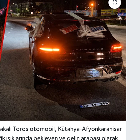
lakalı Toros otomobil, Kütahya-Afyonkarahisar
k ışıklarında bekleyen ve gelin arabası olarak