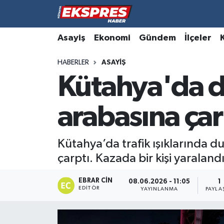
Altıntaş
Hava Durumu
Asayiş
Ekonomi
Gündem
İlçeler
HABERLER
ASAYIŞ
Asayiş
Trafik Durumu
Kütahya'da d
Aslanapa
Süper Lig Puan Durumu ve Fikstür
arabasına çar
Biyografiler
Tüm Manşetler
Bölge
Son Dakika Haberleri
Kütahya’da trafik ışıklarında d
çarptı. Kazada bir kişi yaralandı
Çavdarhisar
Haber Arşivi
EBRAR CIN
08.06.2026 - 11:05
1
EDITÖR
Domaniç
YAYINLANMA
PAYLA
Dumlupınar