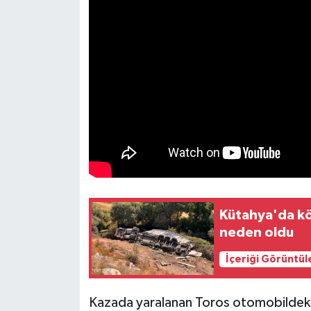
Resmi İlan
Rüya Tabirleri
Sağlık
Şaphane
Simav
Siyaset
Kütahya'da kö
Spor
neden oldu
Tavşanlı
İçeriği Görüntül
Teknoloji
Kazada yaralanan Toros otomobildeki 