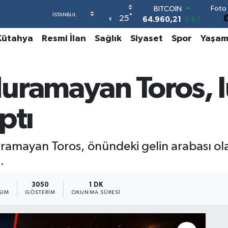
Foto 
DOLAR
°
25
47,7436
0.18
EURO
Kütahya
Resmi İlan
Sağlık
Siyaset
Spor
Yaşa
55,2510
0.32
STERLİN
64,4811
0.38
GRAM ALTIN
uramayan Toros, l
6648.99
2.59
BİST100
13.779
-14
ptı
BITCOIN
64.960,21
0.87
uramayan Toros, önündeki gelin arabası ola
.
3050
1 DK
ŞIM
GÖSTERIM
OKUNMA SÜRESI