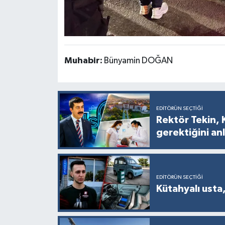
Muhabir:
Bünyamin DOĞAN
EDITÖRÜN SEÇTIĞI
Rektör Tekin, 
gerektiğini anl
EDITÖRÜN SEÇTIĞI
Kütahyalı usta,