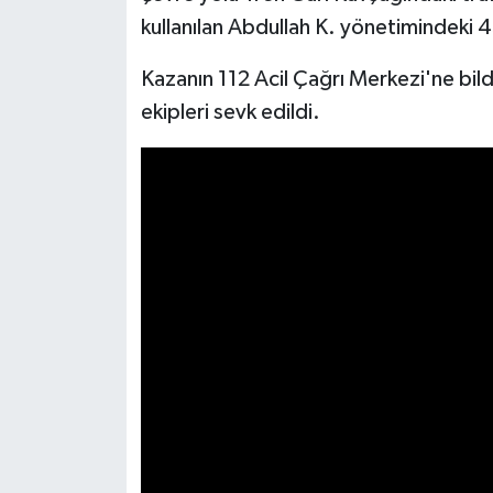
kullanılan Abdullah K. yönetimindeki 
İlçeler
Kazanın 112 Acil Çağrı Merkezi'ne bildi
Köşe Yazıları
ekipleri sevk edildi.
Kültür Sanat
Kütahya
Magazin
Otomobil
Pazarlar
Politika