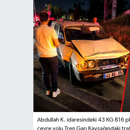
Dünya
Eğitim
Ekonomi
Emet
Foto Galeri
Gediz
Genel
Gündem
Abdullah K. idaresindeki 43 KG 816 p
çevre yolu Tren Garı Kavşağındaki trafi
Hisarcık