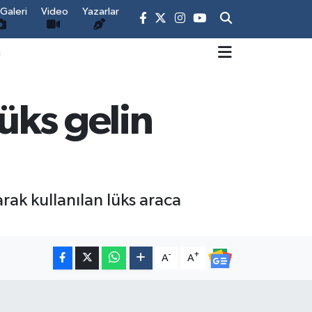
Galeri
Video
Yazarlar
m
üks gelin
rak kullanılan lüks araca
-
+
A
A