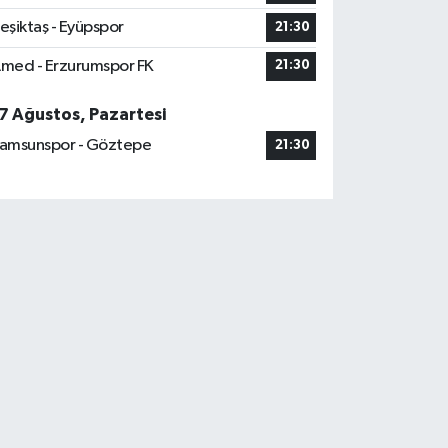
eşiktaş - Eyüpspor
21:30
med - Erzurumspor FK
21:30
7 Ağustos, Pazartesi
amsunspor - Göztepe
21:30