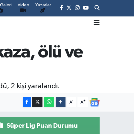
Galeri
Video
Yazarlar
m
aza, ölü ve
ü, 2 kişi yaralandı.
-
+
A
A
Süper Lig Puan Durumu