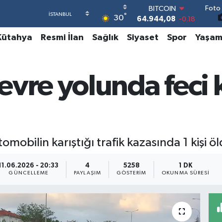
Foto 
DOLAR
°
30
47,7436
0.18
EURO
Kütahya
Resmi İlan
Sağlık
Siyaset
Spor
Yaşa
55,2510
0.32
STERLİN
64,4811
0.38
GRAM ALTIN
vre yolunda feci k
6660.55
0.03
BİST100
13.779
-14
BITCOIN
64.944,08
-0.18
mobilin karıştığı trafik kazasında 1 kişi öld
11.06.2026 - 20:33
4
5258
1 DK
GÜNCELLEME
PAYLAŞIM
GÖSTERIM
OKUNMA SÜRESI