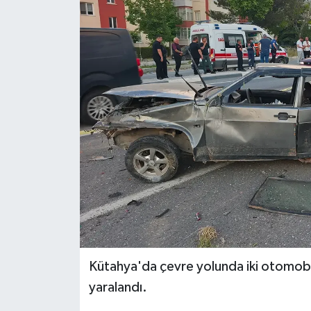
Dünya
Eğitim
Ekonomi
Emet
Foto Galeri
Gediz
Genel
Kütahya'da çevre yolunda iki otomobilin 
Gündem
yaralandı.
Hisarcık