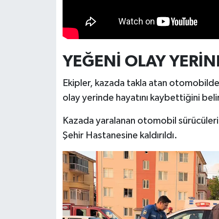
Türkiye
Video Galeri
YEĞENİ OLAY YERİN
Yaşam
Ekipler, kazada takla atan otomobildek
Yemek Tarifleri
olay yerinde hayatını kaybettiğini beli
Kazada yaralanan otomobil sürücüleri K
Şehir Hastanesine kaldırıldı.