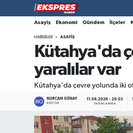
Altıntaş
Hava Durumu
Asayiş
Ekonomi
Gündem
İlçeler
HABERLER
ASAYIŞ
Asayiş
Trafik Durumu
Kütahya'da çe
Aslanapa
Süper Lig Puan Durumu ve Fikstür
yaralılar var
Biyografiler
Tüm Manşetler
Bölge
Son Dakika Haberleri
Kütahya'da çevre yolunda iki oto
Çavdarhisar
Haber Arşivi
NURCAN GÜNAY
11.06.2026 - 20:03
EDITÖR
YAYINLANMA
Domaniç
Dumlupınar