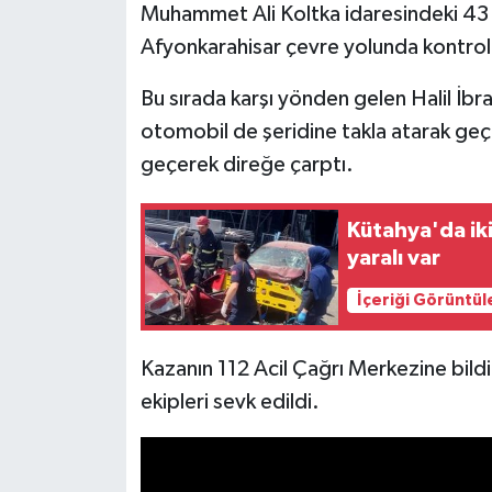
Muhammet Ali Koltka idaresindeki 43 
Afyonkarahisar çevre yolunda kontrolde
İlçeler
Bu sırada karşı yönden gelen Halil İbr
Köşe Yazıları
otomobil de şeridine takla atarak ge
Kültür Sanat
geçerek direğe çarptı.
Kütahya
Kütahya'da iki
yaralı var
Magazin
İçeriği Görüntül
Otomobil
Kazanın 112 Acil Çağrı Merkezine bildir
Pazarlar
ekipleri sevk edildi.
Politika