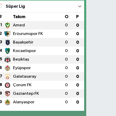
Süper Lig
#
Takım
O
P
1
Amed
0
0
2
Erzurumspor FK
0
0
3
Başakşehir
0
0
4
Kocaelispor
0
0
5
Beşiktaş
0
0
6
Eyüpspor
0
0
7
Galatasaray
0
0
8
Çorum FK
0
0
9
Gaziantep FK
0
0
0
Alanyaspor
0
0