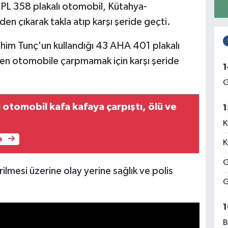
PL 358 plakalı otomobil, Kütahya-
n çıkarak takla atıp karşı şeride geçti.
ahim Tunç'un kullandığı 43 AHA 401 plakalı
çen otomobile çarpmamak için karşı şeride
1
G
 otomobil kafa kafaya çarpıştı, ölü ve
1
K
e
K
G
ilmesi üzerine olay yerine sağlık ve polis
G
1
B