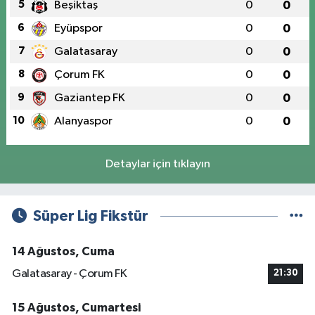
5
Beşiktaş
0
0
6
Eyüpspor
0
0
7
Galatasaray
0
0
8
Çorum FK
0
0
9
Gaziantep FK
0
0
10
Alanyaspor
0
0
Detaylar için tıklayın
Süper Lig Fikstür
14 Ağustos, Cuma
Galatasaray - Çorum FK
21:30
15 Ağustos, Cumartesi