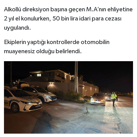
Resmi İlan
Alkollü direksiyon başına geçen M.A’nın ehliyetine
Rüya Tabirleri
2 yıl el konulurken, 50 bin lira idari para cezası
uygulandı.
Sağlık
Ekiplerin yaptığı kontrollerde otomobilin
Şaphane
muayenesiz olduğu belirlendi.
Simav
Siyaset
Spor
Tavşanlı
Teknoloji