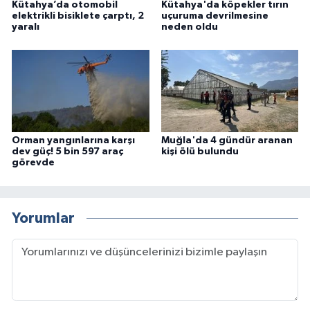
Kütahya’da otomobil
Kütahya'da köpekler tırın
elektrikli bisiklete çarptı, 2
uçuruma devrilmesine
yaralı
neden oldu
Orman yangınlarına karşı
Muğla'da 4 gündür aranan
dev güç! 5 bin 597 araç
kişi ölü bulundu
görevde
Yorumlar