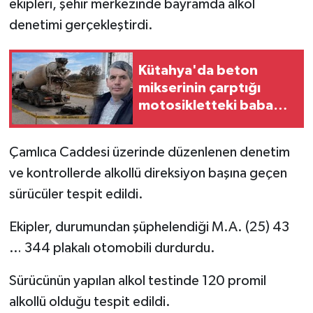
ekipleri, şehir merkezinde bayramda alkol
denetimi gerçekleştirdi.
İlçeler
Köşe Yazıları
Kütahya'da beton
mikserinin çarptığı
Kültür Sanat
motosikletteki baba
öldü, kızı yaralandı
Kütahya
Çamlıca Caddesi üzerinde düzenlenen denetim
ve kontrollerde alkollü direksiyon başına geçen
Magazin
sürücüler tespit edildi.
Otomobil
Ekipler, durumundan şüphelendiği M.A. (25) 43
Pazarlar
… 344 plakalı otomobili durdurdu.
Sürücünün yapılan alkol testinde 120 promil
Politika
alkollü olduğu tespit edildi.