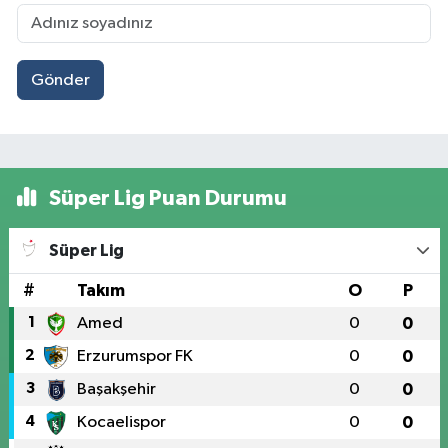
Gönder
Süper Lig Puan Durumu
Süper Lig
#
Takım
O
P
1
Amed
0
0
2
Erzurumspor FK
0
0
3
Başakşehir
0
0
4
Kocaelispor
0
0