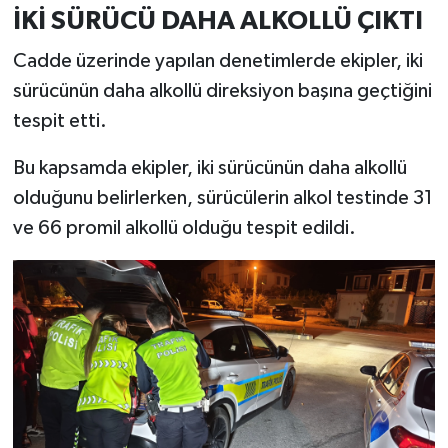
İKİ SÜRÜCÜ DAHA ALKOLLÜ ÇIKTI
Türkiye
Cadde üzerinde yapılan denetimlerde ekipler, iki
Video Galeri
sürücünün daha alkollü direksiyon başına geçtiğini
tespit etti.
Yaşam
Bu kapsamda ekipler, iki sürücünün daha alkollü
Yemek Tarifleri
olduğunu belirlerken, sürücülerin alkol testinde 31
ve 66 promil alkollü olduğu tespit edildi.