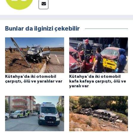
Bunlar da ilginizi çekebilir
Kütahya’da iki otomobil
Kütahya'da iki otomobil
çarpıştı, ölü ve yaralılar var
kafa kafaya çarpıştı, ölü ve
yaralı var