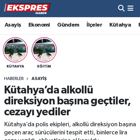
Altıntaş
Hava Durumu
Asayiş
Ekonomi
Gündem
İlçeler
Kütahya
Asayiş
Trafik Durumu
Aslanapa
Süper Lig Puan Durumu ve Fikstür
KÜTAHYA
EĞITIM
Biyografiler
Tüm Manşetler
HABERLER
ASAYIŞ
Bölge
Son Dakika Haberleri
Kütahya’da alkollü
direksiyon başına geçtiler,
Çavdarhisar
Haber Arşivi
cezayı yediler
Domaniç
Kütahya’da polis ekipleri, alkollü direksiyon başına
geçen araç sürücülerini tespit etti, binlerce lira
Dumlupınar