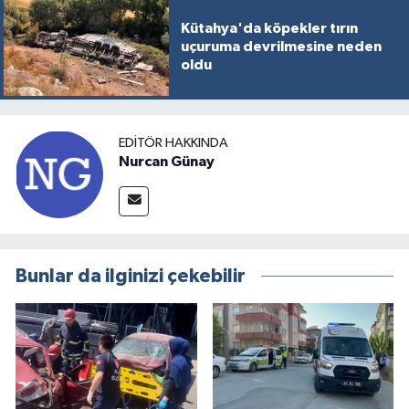
Türkiye
Kütahya'da köpekler tırın
uçuruma devrilmesine neden
Video Galeri
oldu
Yaşam
EDITÖR HAKKINDA
Yemek Tarifleri
Nurcan Günay
Bunlar da ilginizi çekebilir