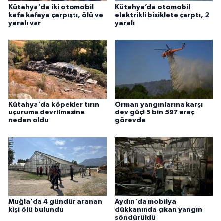
Kütahya'da iki otomobil
Kütahya’da otomobil
kafa kafaya çarpıştı, ölü ve
elektrikli bisiklete çarptı, 2
yaralı var
yaralı
Kütahya'da köpekler tırın
Orman yangınlarına karşı
uçuruma devrilmesine
dev güç! 5 bin 597 araç
neden oldu
görevde
Muğla'da 4 gündür aranan
Aydın'da mobilya
kişi ölü bulundu
dükkanında çıkan yangın
söndürüldü