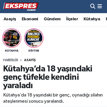
Altıntaş
Hava Durumu
Asayiş
Ekonomi
Gündem
İlçeler
Kütahya
Asayiş
Trafik Durumu
Aslanapa
Süper Lig Puan Durumu ve Fikstür
KÜTAHYA
EĞITIM
Biyografiler
Tüm Manşetler
HABERLER
ASAYIŞ
Bölge
Son Dakika Haberleri
Kütahya’da 18 yaşındaki
genç tüfekle kendini
Çavdarhisar
Haber Arşivi
yaraladı
Domaniç
Kütahya’da 18 yaşındaki bir genç, oynadığı silahın
ateşlenmesi sonucu yaralandı.
Dumlupınar