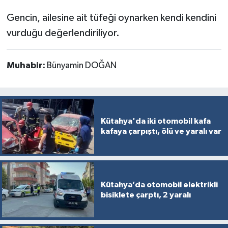
Resmi İlan
Gencin, ailesine ait tüfeği oynarken kendi kendini
Rüya Tabirleri
vurduğu değerlendiriliyor.
Sağlık
Muhabir:
Bünyamin DOĞAN
Şaphane
Simav
Kütahya'da iki otomobil kafa
kafaya çarpıştı, ölü ve yaralı var
Siyaset
Spor
Tavşanlı
Kütahya’da otomobil elektrikli
bisiklete çarptı, 2 yaralı
Teknoloji