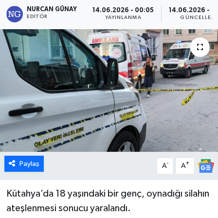
NURCAN GÜNAY
14.06.2026 - 00:05
14.06.2026 - 0
Dünya
EDITÖR
YAYINLANMA
GÜNCELLEM
Eğitim
Ekonomi
Emet
Foto Galeri
Gediz
Paylaş
-
+
A
A
Genel
Gündem
Kütahya’da 18 yaşındaki bir genç, oynadığı silahın
ateşlenmesi sonucu yaralandı.
Hisarcık