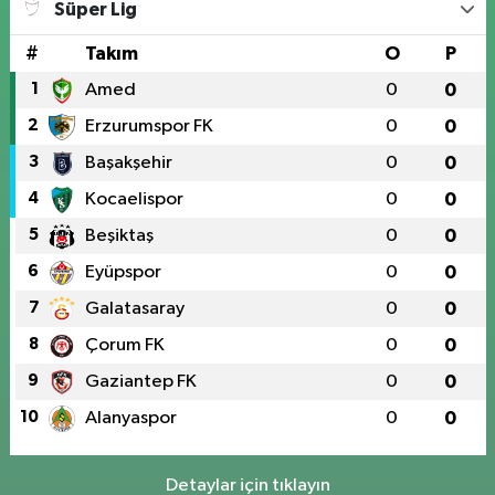
Süper Lig
#
Takım
O
P
1
Amed
0
0
2
Erzurumspor FK
0
0
3
Başakşehir
0
0
4
Kocaelispor
0
0
5
Beşiktaş
0
0
6
Eyüpspor
0
0
7
Galatasaray
0
0
8
Çorum FK
0
0
9
Gaziantep FK
0
0
10
Alanyaspor
0
0
Detaylar için tıklayın