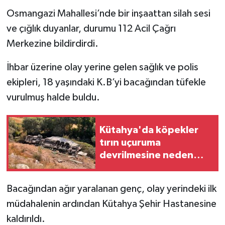
Osmangazi Mahallesi’nde bir inşaattan silah sesi
İlçeler
ve çığlık duyanlar, durumu 112 Acil Çağrı
Merkezine bildirdirdi.
Köşe Yazıları
İhbar üzerine olay yerine gelen sağlık ve polis
Kültür Sanat
ekipleri, 18 yaşındaki K.B’yi bacağından tüfekle
vurulmuş halde buldu.
Kütahya
Magazin
Kütahya'da köpekler
tırın uçuruma
Otomobil
devrilmesine neden
oldu
Pazarlar
Bacağından ağır yaralanan genç, olay yerindeki ilk
Politika
müdahalenin ardından Kütahya Şehir Hastanesine
kaldırıldı.