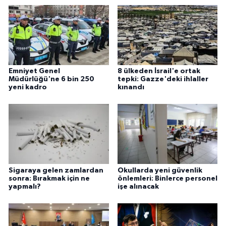
Emniyet Genel
8 ülkeden İsrail'e ortak
Müdürlüğü'ne 6 bin 250
tepki: Gazze'deki ihlaller
yeni kadro
kınandı
Sigaraya gelen zamlardan
Okullarda yeni güvenlik
sonra: Bırakmak için ne
önlemleri: Binlerce personel
yapmalı?
işe alınacak