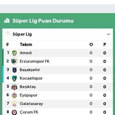
Süper Lig Puan Durumu
Süper Lig
#
Takım
O
P
1
Amed
0
0
2
Erzurumspor FK
0
0
3
Başakşehir
0
0
4
Kocaelispor
0
0
5
Beşiktaş
0
0
6
Eyüpspor
0
0
7
Galatasaray
0
0
8
Çorum FK
0
0