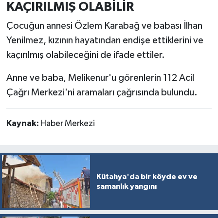
Resmi İlan
KAÇIRILMIŞ OLABİLİR
Çocuğun annesi Özlem Karabağ ve babası İlhan
Rüya Tabirleri
Yenilmez, kızının hayatından endişe ettiklerini ve
Sağlık
kaçırılmış olabileceğini de ifade ettiler.
Anne ve baba, Melikenur'u görenlerin 112 Acil
Şaphane
Çağrı Merkezi'ni aramaları çağrısında bulundu.
Simav
Kaynak:
Haber Merkezi
Siyaset
Spor
Tavşanlı
Kütahya'da bir köyde ev ve
samanlık yangını
Teknoloji