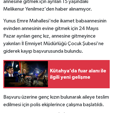
annesine gitmek için ayrılan 15 yaşındaki
Melikenur Yenilmez'den haber alınamıyor.
İlçeler
Yunus Emre Mahallesi'nde ikamet babaannesinin
Köşe Yazıları
evinden annesinin evine gitmek için 24 Mayıs
Pazar ayrılan genç kız, annesine gitmeyince
Kültür Sanat
yakınları İl Emniyet Müdürlüğü Çocuk Şubesi'ne
Kütahya
giderek kayıp başvurusunda bulundu.
Magazin
Kütahya’da fuar alanı ile
Otomobil
ilgili yeni gelişme
Pazarlar
Başvuru üzerine genç kızın bulunarak aileye teslim
Politika
edilmesi için polis ekiplerince çalışma başlatıldı.