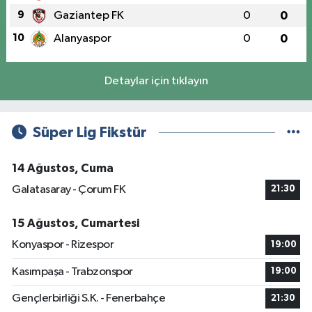
9
Gaziantep FK
0
0
10
Alanyaspor
0
0
Detaylar için tıklayın
Süper Lig Fikstür
14 Ağustos, Cuma
Galatasaray - Çorum FK
21:30
15 Ağustos, Cumartesi
Konyaspor - Rizespor
19:00
Kasımpaşa - Trabzonspor
19:00
Gençlerbirliği S.K. - Fenerbahçe
21:30