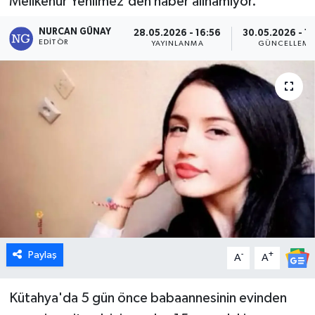
Melikenur Yenilmez'den haber alınamıyor.
Dünya
NURCAN GÜNAY
28.05.2026 - 16:56
30.05.2026 - 1
EDITÖR
YAYINLANMA
GÜNCELLEME
Eğitim
Ekonomi
Emet
Foto Galeri
Gediz
Genel
Paylaş
-
+
A
A
Gündem
Kütahya'da 5 gün önce babaannesinin evinden
Hisarcık