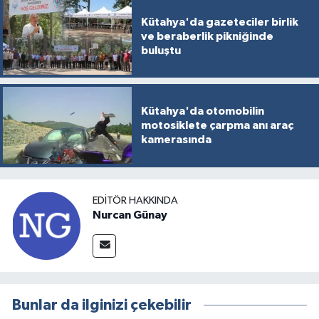
Türkiye
Kütahya'da gazeteciler birlik
ve beraberlik pikniğinde
Video Galeri
buluştu
Yaşam
Kütahya'da otomobilin
Yemek Tarifleri
motosiklete çarpma anı araç
kamerasında
EDITÖR HAKKINDA
Nurcan Günay
Bunlar da ilginizi çekebilir