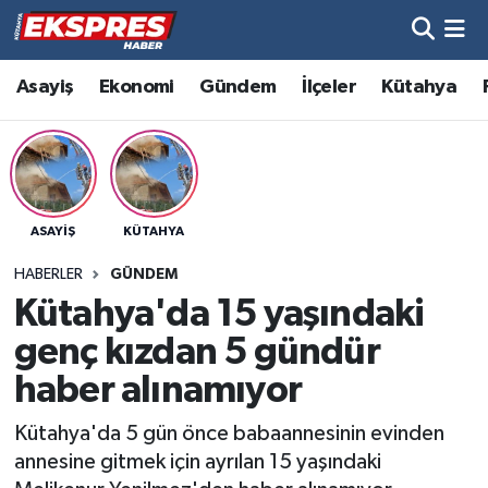
Altıntaş
Hava Durumu
Asayiş
Ekonomi
Gündem
İlçeler
Kütahya
Asayiş
Trafik Durumu
Aslanapa
Süper Lig Puan Durumu ve Fikstür
ASAYIŞ
KÜTAHYA
Biyografiler
Tüm Manşetler
HABERLER
GÜNDEM
Bölge
Son Dakika Haberleri
Kütahya'da 15 yaşındaki
genç kızdan 5 gündür
Çavdarhisar
Haber Arşivi
haber alınamıyor
Domaniç
Kütahya'da 5 gün önce babaannesinin evinden
annesine gitmek için ayrılan 15 yaşındaki
Dumlupınar