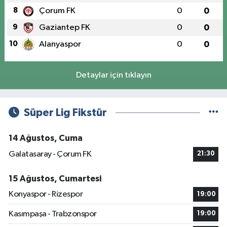
8
Çorum FK
0
0
9
Gaziantep FK
0
0
10
Alanyaspor
0
0
Detaylar için tıklayın
Süper Lig Fikstür
14 Ağustos, Cuma
Galatasaray - Çorum FK
21:30
15 Ağustos, Cumartesi
Konyaspor - Rizespor
19:00
Kasımpaşa - Trabzonspor
19:00