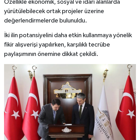
Özellikle ekonomik, sosyal ve idari alanlarda
Resmi İlan
yürütülebilecek ortak projeler üzerine
Rüya Tabirleri
değerlendirmelerde bulunuldu.
Sağlık
İki ilin potansiyelini daha etkin kullanmaya yönelik
fikir alışverişi yapılırken, karşılıklı tecrübe
Şaphane
paylaşımının önemine dikkat çekildi.
Simav
Siyaset
Spor
Tavşanlı
Teknoloji