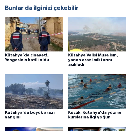
Bunlar da ilginizi çekebilir
Kütahya'da cinayet!..
Kütahya Valisi Musa Işın,
Yengesinin katili oldu
yanan arazi miktarını
açıkladı
Kütahya’da büyük arazi
Küçük: Kütahya’da yüzme
yangını
kurslarına ilgi yoğun