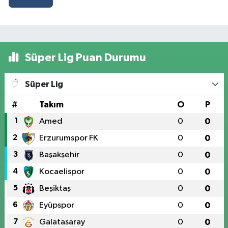
Süper Lig Puan Durumu
Süper Lig
#
Takım
O
P
1
Amed
0
0
2
Erzurumspor FK
0
0
3
Başakşehir
0
0
4
Kocaelispor
0
0
5
Beşiktaş
0
0
6
Eyüpspor
0
0
7
Galatasaray
0
0