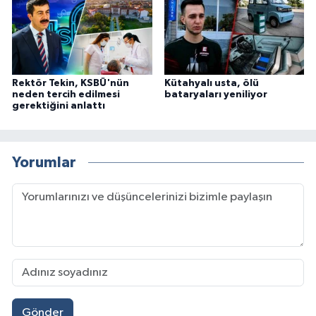
Rektör Tekin, KSBÜ'nün
Kütahyalı usta, ölü
neden tercih edilmesi
bataryaları yeniliyor
gerektiğini anlattı
Yorumlar
Gönder