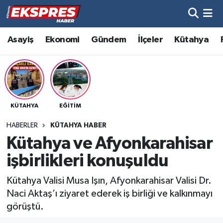
Altıntaş
Hava Durumu
Asayiş
Ekonomi
Gündem
İlçeler
Kütahya
Asayiş
Trafik Durumu
Aslanapa
Süper Lig Puan Durumu ve Fikstür
KÜTAHYA
EĞITIM
Biyografiler
Tüm Manşetler
HABERLER
KÜTAHYA HABER
Bölge
Son Dakika Haberleri
Kütahya ve Afyonkarahisar
işbirlikleri konuşuldu
Çavdarhisar
Haber Arşivi
Kütahya Valisi Musa Işın, Afyonkarahisar Valisi Dr.
Domaniç
Naci Aktaş’ı ziyaret ederek iş birliği ve kalkınmayı
görüştü.
Dumlupınar