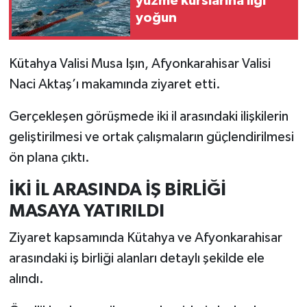
yüzme kurslarına ilgi
yoğun
İlçeler
Kütahya Valisi Musa Işın, Afyonkarahisar Valisi
Köşe Yazıları
Naci Aktaş’ı makamında ziyaret etti.
Kültür Sanat
Gerçekleşen görüşmede iki il arasındaki ilişkilerin
geliştirilmesi ve ortak çalışmaların güçlendirilmesi
Kütahya
ön plana çıktı.
Magazin
İKİ İL ARASINDA İŞ BİRLİĞİ
Otomobil
MASAYA YATIRILDI
Ziyaret kapsamında Kütahya ve Afyonkarahisar
Pazarlar
arasındaki iş birliği alanları detaylı şekilde ele
Politika
alındı.