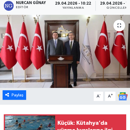
NURCAN GÜNAY
29.04.2026 - 10:22
29.04.2026 - 1
EDITÖR
YAYINLANMA
GÜNCELLEM
Dünya
Eğitim
Ekonomi
Emet
Foto Galeri
Gediz
Paylaş
-
+
A
A
Genel
Gündem
Küçük: Kütahya’da
Hisarcık