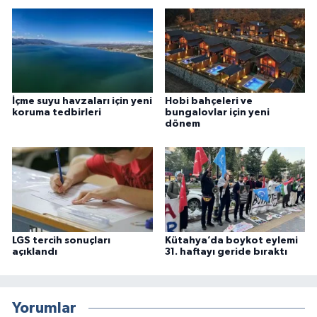
İçme suyu havzaları için yeni
Hobi bahçeleri ve
koruma tedbirleri
bungalovlar için yeni
dönem
LGS tercih sonuçları
Kütahya’da boykot eylemi
açıklandı
31. haftayı geride bıraktı
Yorumlar