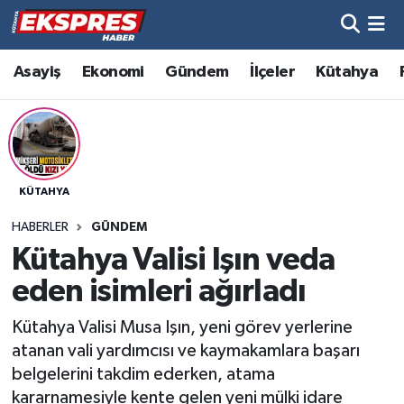
Altıntaş
Hava Durumu
Asayiş
Ekonomi
Gündem
İlçeler
Kütahya
Asayiş
Trafik Durumu
Aslanapa
Süper Lig Puan Durumu ve Fikstür
KÜTAHYA
Biyografiler
Tüm Manşetler
HABERLER
GÜNDEM
Bölge
Son Dakika Haberleri
Kütahya Valisi Işın veda
eden isimleri ağırladı
Çavdarhisar
Haber Arşivi
Kütahya Valisi Musa Işın, yeni görev yerlerine
Domaniç
atanan vali yardımcısı ve kaymakamlara başarı
belgelerini takdim ederken, atama
Dumlupınar
kararnamesiyle kente gelen yeni mülki idare