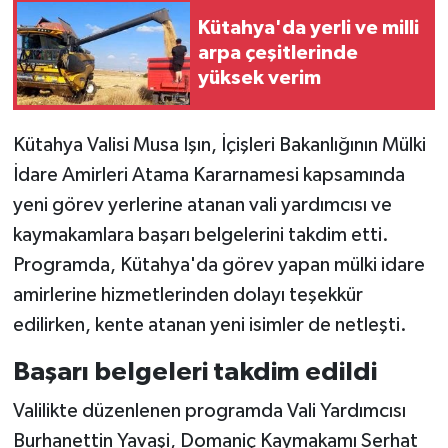
Kütahya'da yerli ve milli
İlçeler
arpa çeşitlerinde
yüksek verim
Köşe Yazıları
Kütahya Valisi Musa Işın, İçişleri Bakanlığının Mülki
Kültür Sanat
İdare Amirleri Atama Kararnamesi kapsamında
Kütahya
yeni görev yerlerine atanan vali yardımcısı ve
kaymakamlara başarı belgelerini takdim etti.
Magazin
Programda, Kütahya'da görev yapan mülki idare
amirlerine hizmetlerinden dolayı teşekkür
Otomobil
edilirken, kente atanan yeni isimler de netleşti.
Pazarlar
Başarı belgeleri takdim edildi
Politika
Valilikte düzenlenen programda Vali Yardımcısı
Burhanettin Yavaşi, Domaniç Kaymakamı Serhat