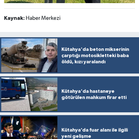
Kaynak:
Haber Merkezi
Kütahya'da beton mikserinin
çarptığı motosikletteki baba
öldü, kızı yaralandı
Kütahya'da hastaneye
götürülen mahkum firar etti
Kütahya’da fuar alanı ile ilgili
yeni gelişme