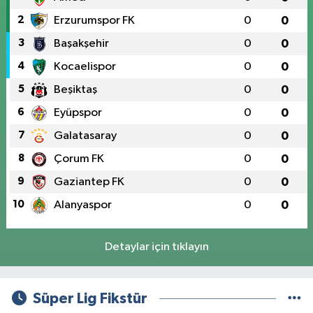
2
Erzurumspor FK
0
0
3
Başakşehir
0
0
4
Kocaelispor
0
0
5
Beşiktaş
0
0
6
Eyüpspor
0
0
7
Galatasaray
0
0
8
Çorum FK
0
0
9
Gaziantep FK
0
0
10
Alanyaspor
0
0
Detaylar için tıklayın
Süper Lig Fikstür