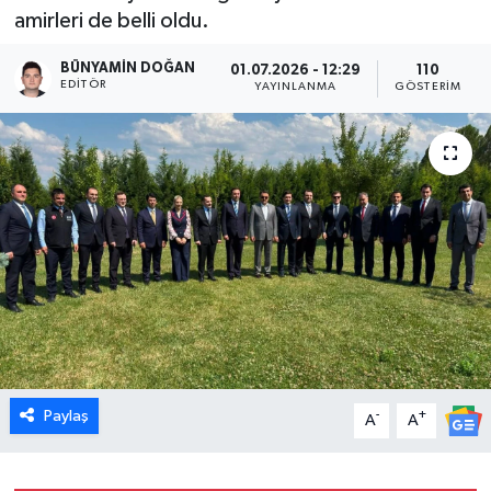
amirleri de belli oldu.
Dünya
BÜNYAMIN DOĞAN
01.07.2026 - 12:29
110
EDITÖR
YAYINLANMA
GÖSTERIM
Eğitim
Ekonomi
Emet
Foto Galeri
Gediz
Genel
Paylaş
-
+
A
A
Gündem
Hisarcık