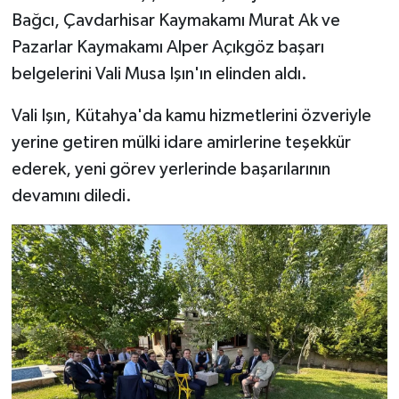
Resmi İlan
Bağcı, Çavdarhisar Kaymakamı Murat Ak ve
Pazarlar Kaymakamı Alper Açıkgöz başarı
Rüya Tabirleri
belgelerini Vali Musa Işın'ın elinden aldı.
Sağlık
Vali Işın, Kütahya'da kamu hizmetlerini özveriyle
yerine getiren mülki idare amirlerine teşekkür
Şaphane
ederek, yeni görev yerlerinde başarılarının
Simav
devamını diledi.
Siyaset
Spor
Tavşanlı
Teknoloji