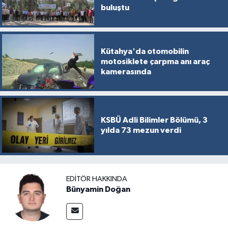
buluştu
Kütahya'da otomobilin
motosiklete çarpma anı araç
kamerasında
KSBÜ Adli Bilimler Bölümü, 3
yılda 73 mezun verdi
EDITÖR HAKKINDA
Bünyamin Doğan