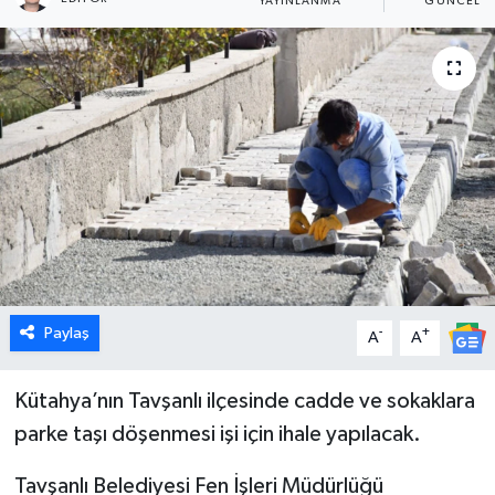
YAYINLANMA
GÜNCELL
Dünya
Eğitim
Ekonomi
Emet
Foto Galeri
Gediz
Paylaş
-
+
A
A
Genel
Kütahya’nın Tavşanlı ilçesinde cadde ve sokaklara
parke taşı döşenmesi işi için ihale yapılacak.
Gündem
Tavşanlı Belediyesi Fen İşleri Müdürlüğü
Hisarcık