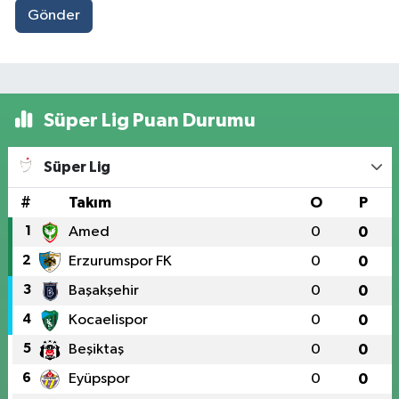
Gönder
Süper Lig Puan Durumu
Süper Lig
#
Takım
O
P
1
Amed
0
0
2
Erzurumspor FK
0
0
3
Başakşehir
0
0
4
Kocaelispor
0
0
5
Beşiktaş
0
0
6
Eyüpspor
0
0