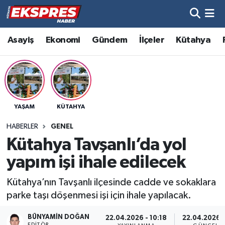
Altıntaş
Hava Durumu
Asayiş
Ekonomi
Gündem
İlçeler
Kütahya
Asayiş
Trafik Durumu
Aslanapa
Süper Lig Puan Durumu ve Fikstür
YAŞAM
KÜTAHYA
Biyografiler
Tüm Manşetler
HABERLER
GENEL
Bölge
Son Dakika Haberleri
Kütahya Tavşanlı’da yol
yapım işi ihale edilecek
Çavdarhisar
Haber Arşivi
Kütahya’nın Tavşanlı ilçesinde cadde ve sokaklara
Domaniç
parke taşı döşenmesi işi için ihale yapılacak.
Dumlupınar
BÜNYAMIN DOĞAN
22.04.2026 - 10:18
22.04.2026 -
EDITÖR