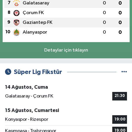
7
Galatasaray
0
0
8
Çorum FK
0
0
9
Gaziantep FK
0
0
10
Alanyaspor
0
0
Detaylar için tıklayın
Süper Lig Fikstür
14 Ağustos, Cuma
Galatasaray - Çorum FK
21:30
15 Ağustos, Cumartesi
Konyaspor - Rizespor
19:00
Kasımpaşa - Trabzonspor
19:00