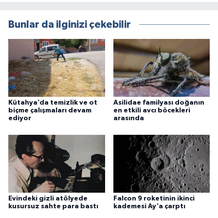
Bunlar da ilginizi çekebilir
Kütahya’da temizlik ve ot
Asilidae familyası doğanın
biçme çalışmaları devam
en etkili avcı böcekleri
ediyor
arasında
Evindeki gizli atölyede
Falcon 9 roketinin ikinci
kusursuz sahte para bastı
kademesi Ay'a çarptı