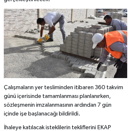
Resmi İlan
Rüya Tabirleri
Sağlık
Şaphane
Simav
Siyaset
Çalışmaların yer tesliminden itibaren 360 takvim
Spor
günü içerisinde tamamlanması planlanırken,
sözleşmenin imzalanmasının ardından 7 gün
Tavşanlı
içinde işe başlanacağı bildirildi.
Teknoloji
İhaleye katılacak isteklilerin tekliflerini EKAP