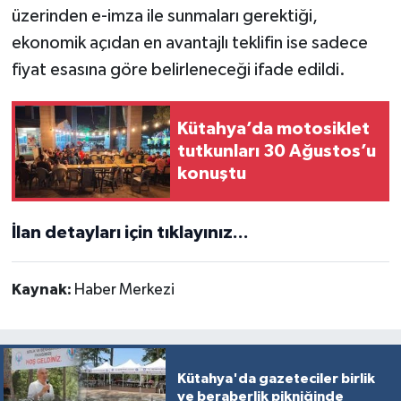
üzerinden e-imza ile sunmaları gerektiği,
Türkiye
ekonomik açıdan en avantajlı teklifin ise sadece
Video Galeri
fiyat esasına göre belirleneceği ifade edildi.
Yaşam
Kütahya’da motosiklet
tutkunları 30 Ağustos’u
Yemek Tarifleri
konuştu
İlan detayları için tıklayınız...
Kaynak:
Haber Merkezi
Kütahya'da gazeteciler birlik
ve beraberlik pikniğinde