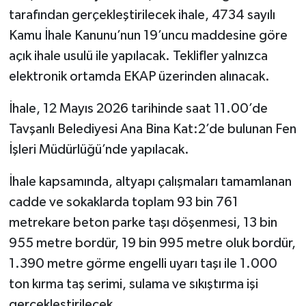
tarafından gerçekleştirilecek ihale, 4734 sayılı
İlçeler
Kamu İhale Kanunu’nun 19’uncu maddesine göre
açık ihale usulü ile yapılacak. Teklifler yalnızca
Köşe Yazıları
elektronik ortamda EKAP üzerinden alınacak.
Kültür Sanat
İhale, 12 Mayıs 2026 tarihinde saat 11.00’de
Tavşanlı Belediyesi Ana Bina Kat:2’de bulunan Fen
Kütahya
İşleri Müdürlüğü’nde yapılacak.
Magazin
İhale kapsamında, altyapı çalışmaları tamamlanan
cadde ve sokaklarda toplam 93 bin 761
Otomobil
metrekare beton parke taşı döşenmesi, 13 bin
Pazarlar
955 metre bordür, 19 bin 995 metre oluk bordür,
1.390 metre görme engelli uyarı taşı ile 1.000
Politika
ton kırma taş serimi, sulama ve sıkıştırma işi
gerçekleştirilecek.