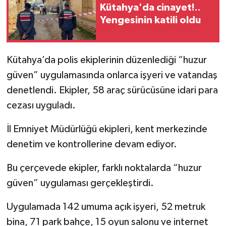
Kütahya'da cinayet!..
Yengesinin katili oldu
İlçeler
Köşe Yazıları
Kütahya’da polis ekiplerinin düzenlediği “huzur
güven” uygulamasında onlarca işyeri ve vatandaş
Kültür Sanat
denetlendi. Ekipler, 58 araç sürücüsüne idari para
Kütahya
cezası uyguladı.
Magazin
İl Emniyet Müdürlüğü ekipleri, kent merkezinde
denetim ve kontrollerine devam ediyor.
Otomobil
Bu çerçevede ekipler, farklı noktalarda “huzur
Pazarlar
güven” uygulaması gerçekleştirdi.
Politika
Uygulamada 142 umuma açık işyeri, 52 metruk
bina, 71 park bahçe, 15 oyun salonu ve internet