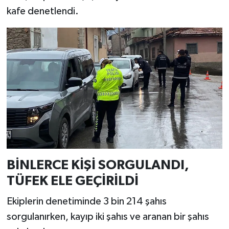
Resmi İlan
kafe denetlendi.
Rüya Tabirleri
Sağlık
Şaphane
Simav
Siyaset
Spor
BİNLERCE KİŞİ SORGULANDI,
TÜFEK ELE GEÇİRİLDİ
Tavşanlı
Ekiplerin denetiminde 3 bin 214 şahıs
Teknoloji
sorgulanırken, kayıp iki şahıs ve aranan bir şahıs