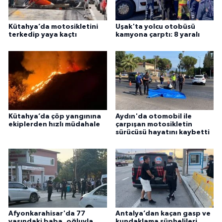
Kütahya’da motosikletini
Uşak'ta yolcu otobüsü
terkedip yaya kaçtı
kamyona çarptı: 8 yaralı
Kütahya’da çöp yangınına
Aydın'da otomobil ile
ekiplerden hızlı müdahale
çarpışan motosikletin
sürücüsü hayatını kaybetti
Afyonkarahisar'da 77
Antalya’dan kaçan gasp ve
yaşındaki baba, oğluyla
kundaklama şüphelileri