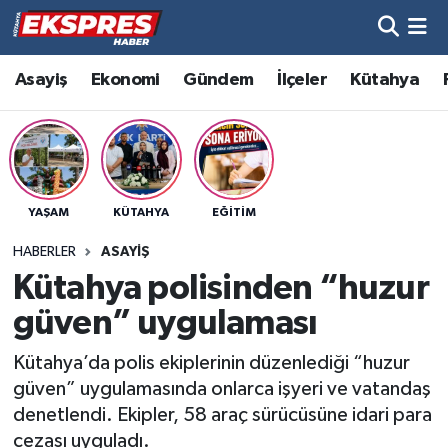
Altıntaş
Hava Durumu
Asayiş
Ekonomi
Gündem
İlçeler
Kütahya
Asayiş
Trafik Durumu
Aslanapa
Süper Lig Puan Durumu ve Fikstür
YAŞAM
KÜTAHYA
EĞITIM
Biyografiler
Tüm Manşetler
HABERLER
ASAYIŞ
Bölge
Son Dakika Haberleri
Kütahya polisinden “huzur
güven” uygulaması
Çavdarhisar
Haber Arşivi
Kütahya’da polis ekiplerinin düzenlediği “huzur
Domaniç
güven” uygulamasında onlarca işyeri ve vatandaş
denetlendi. Ekipler, 58 araç sürücüsüne idari para
Dumlupınar
cezası uyguladı.