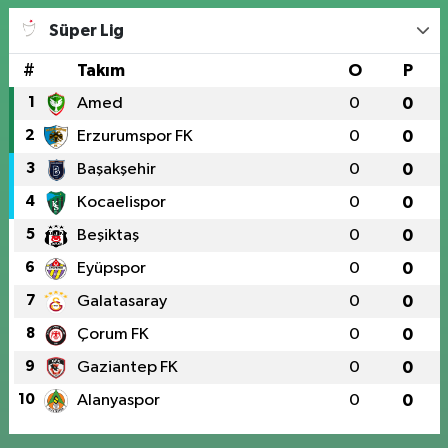
Süper Lig
#
Takım
O
P
1
Amed
0
0
2
Erzurumspor FK
0
0
3
Başakşehir
0
0
4
Kocaelispor
0
0
5
Beşiktaş
0
0
6
Eyüpspor
0
0
7
Galatasaray
0
0
8
Çorum FK
0
0
9
Gaziantep FK
0
0
10
Alanyaspor
0
0