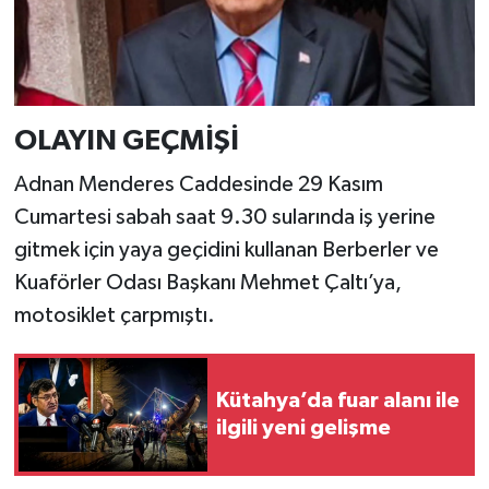
Resmi İlan
Rüya Tabirleri
Sağlık
OLAYIN GEÇMİŞİ
Şaphane
Adnan Menderes Caddesinde 29 Kasım
Cumartesi sabah saat 9.30 sularında iş yerine
Simav
gitmek için yaya geçidini kullanan Berberler ve
Kuaförler Odası Başkanı Mehmet Çaltı’ya,
Siyaset
motosiklet çarpmıştı.
Spor
Tavşanlı
Kütahya’da fuar alanı ile
ilgili yeni gelişme
Teknoloji