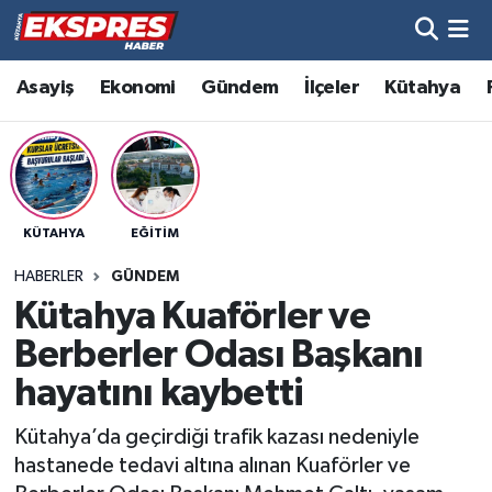
Altıntaş
Hava Durumu
Asayiş
Ekonomi
Gündem
İlçeler
Kütahya
Asayiş
Trafik Durumu
Aslanapa
Süper Lig Puan Durumu ve Fikstür
KÜTAHYA
EĞITIM
Biyografiler
Tüm Manşetler
HABERLER
GÜNDEM
Bölge
Son Dakika Haberleri
Kütahya Kuaförler ve
Berberler Odası Başkanı
Çavdarhisar
Haber Arşivi
hayatını kaybetti
Domaniç
Kütahya’da geçirdiği trafik kazası nedeniyle
hastanede tedavi altına alınan Kuaförler ve
Dumlupınar