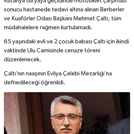
Kütahya’da yaya geçidinde motosiklet çarpması
sonucu hastanede tedavi altına alınan Berberler
İlçeler
ve Kuaförler Odası Başkanı Mehmet Çaltı, tüm
müdahalelere rağmen kurtulamadı.
Köşe Yazıları
65 yaşındaki evli ve 2 çocuk babası Çaltı için ikindi
Kültür Sanat
vaktinde Ulu Camisinde cenaze töreni
düzenlenecek.
Kütahya
Çaltı’nın naaşının Evliya Çelebi Mezarlığı’na
Magazin
defnedileceği öğrenildi.
Otomobil
Pazarlar
Politika