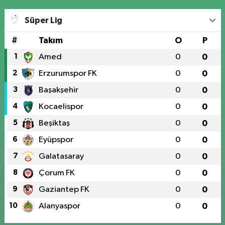
Süper Lig
#
Takım
O
P
1
Amed
0
0
2
Erzurumspor FK
0
0
3
Başakşehir
0
0
4
Kocaelispor
0
0
5
Beşiktaş
0
0
6
Eyüpspor
0
0
7
Galatasaray
0
0
8
Çorum FK
0
0
9
Gaziantep FK
0
0
10
Alanyaspor
0
0