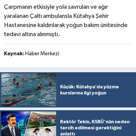
Türkiye
Çarpmanın etkisiyle yola savrulan ve ağır
yaralanan Çaltı ambulansla Kütahya Şehir
Video Galeri
Hastanesine kaldırılarak yoğun bakım ünitesinde
tedavi altına alınmıştı.
Yaşam
Yemek Tarifleri
Kaynak:
Haber Merkezi
Küçük: Kütahya’da yüzme
kurslarına ilgi yoğun
Rektör Tekin, KSBÜ'nün neden
tercih edilmesi gerektiğini
anlattı