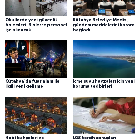
Okullarda yeni güvenlik
Kütahya Belediye Meclisi,
önlemleri: Binlerce personel
gündem maddelerini karara
işe alınacak
bağladı
Kütahya’da fuar alanı ile
İçme suyu havzaları için yeni
ilgili yeni gelişme
koruma tedbirleri
Hobi bahçeleri ve
LGS tercih sonuçları