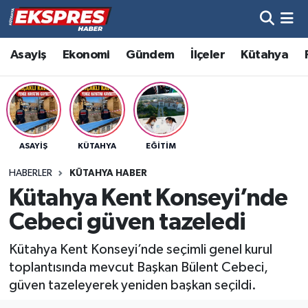
Altıntaş
Hava Durumu
Asayiş
Ekonomi
Gündem
İlçeler
Kütahya
Asayiş
Trafik Durumu
Aslanapa
Süper Lig Puan Durumu ve Fikstür
ASAYIŞ
KÜTAHYA
EĞITIM
Biyografiler
Tüm Manşetler
HABERLER
KÜTAHYA HABER
Bölge
Son Dakika Haberleri
Kütahya Kent Konseyi’nde
Cebeci güven tazeledi
Çavdarhisar
Haber Arşivi
Kütahya Kent Konseyi’nde seçimli genel kurul
Domaniç
toplantısında mevcut Başkan Bülent Cebeci,
güven tazeleyerek yeniden başkan seçildi.
Dumlupınar