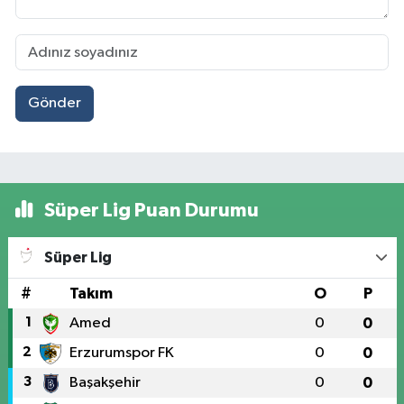
Gönder
Süper Lig Puan Durumu
Süper Lig
#
Takım
O
P
1
Amed
0
0
2
Erzurumspor FK
0
0
3
Başakşehir
0
0