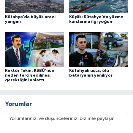
Kütahya’da büyük arazi
Küçük: Kütahya’da yüzme
yangını
kurslarına ilgi yoğun
Rektör Tekin, KSBÜ'nün
Kütahyalı usta, ölü
neden tercih edilmesi
bataryaları yeniliyor
gerektiğini anlattı
Yorumlar