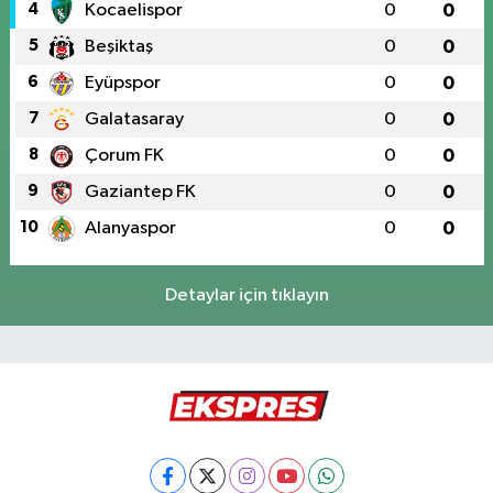
4
Kocaelispor
0
0
5
Beşiktaş
0
0
6
Eyüpspor
0
0
7
Galatasaray
0
0
8
Çorum FK
0
0
9
Gaziantep FK
0
0
10
Alanyaspor
0
0
Detaylar için tıklayın