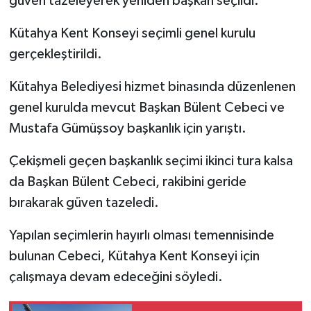
güven tazeleyerek yeniden başkan seçildi.
Kütahya Kent Konseyi seçimli genel kurulu
İlçeler
gerçekleştirildi.
Köşe Yazıları
Kütahya Belediyesi hizmet binasında düzenlenen
Kültür Sanat
genel kurulda mevcut Başkan Bülent Cebeci ve
Mustafa Gümüşsoy başkanlık için yarıştı.
Kütahya
Çekişmeli geçen başkanlık seçimi ikinci tura kalsa
Magazin
da Başkan Bülent Cebeci, rakibini geride
bırakarak güven tazeledi.
Otomobil
Yapılan seçimlerin hayırlı olması temennisinde
Pazarlar
bulunan Cebeci, Kütahya Kent Konseyi için
çalışmaya devam edeceğini söyledi.
Politika