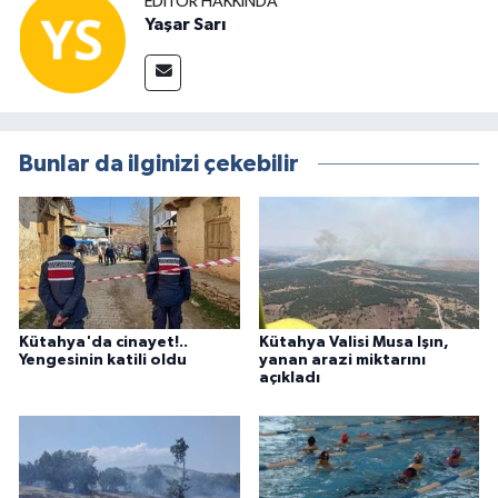
EDITÖR HAKKINDA
Yaşar Sarı
Bunlar da ilginizi çekebilir
Kütahya'da cinayet!..
Kütahya Valisi Musa Işın,
Yengesinin katili oldu
yanan arazi miktarını
açıkladı