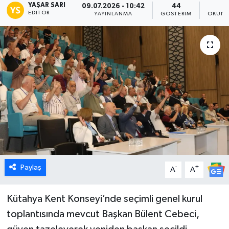
YAŞAR SARI
09.07.2026 - 10:42
44
1
EDITÖR
YAYINLANMA
GÖSTERIM
OKUNM
Dünya
Eğitim
Ekonomi
Emet
Foto Galeri
Gediz
Paylaş
-
+
A
A
Genel
Kütahya Kent Konseyi’nde seçimli genel kurul
Gündem
toplantısında mevcut Başkan Bülent Cebeci,
Hisarcık