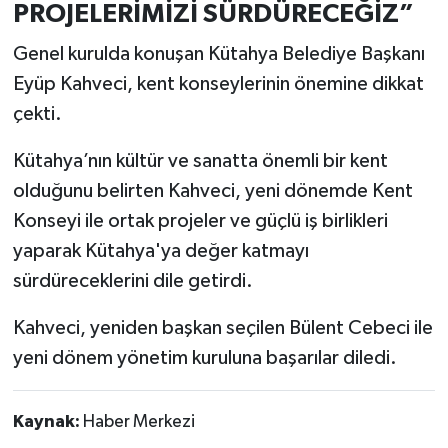
PROJELERİMİZİ SÜRDÜRECEĞİZ”
Türkiye
Genel kurulda konuşan Kütahya Belediye Başkanı
Video Galeri
Eyüp Kahveci, kent konseylerinin önemine dikkat
çekti.
Yaşam
Kütahya’nın kültür ve sanatta önemli bir kent
Yemek Tarifleri
olduğunu belirten Kahveci, yeni dönemde Kent
Konseyi ile ortak projeler ve güçlü iş birlikleri
yaparak Kütahya'ya değer katmayı
sürdüreceklerini dile getirdi.
Kahveci, yeniden başkan seçilen Bülent Cebeci ile
yeni dönem yönetim kuruluna başarılar diledi.
Kaynak:
Haber Merkezi