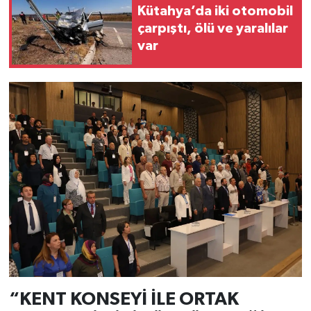
Resmi İlan
Kütahya’da iki otomobil
çarpıştı, ölü ve yaralılar
Rüya Tabirleri
var
Sağlık
Şaphane
Simav
Siyaset
Spor
Tavşanlı
Teknoloji
“KENT KONSEYİ İLE ORTAK