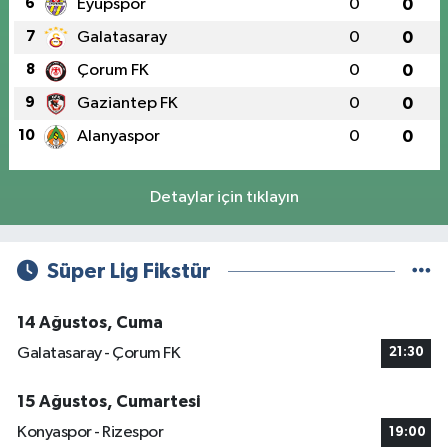
6
Eyüpspor
0
0
7
Galatasaray
0
0
8
Çorum FK
0
0
9
Gaziantep FK
0
0
10
Alanyaspor
0
0
Detaylar için tıklayın
Süper Lig Fikstür
14 Ağustos, Cuma
Galatasaray - Çorum FK
21:30
15 Ağustos, Cumartesi
Konyaspor - Rizespor
19:00