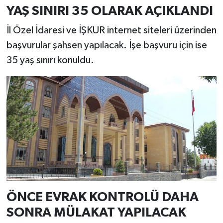
Resmi İlan
YAŞ SINIRI 35 OLARAK AÇIKLANDI
Rüya Tabirleri
İl Özel İdaresi ve İŞKUR internet siteleri üzerinden
başvurular şahsen yapılacak. İşe başvuru için ise
Sağlık
35 yaş sınırı konuldu.
Şaphane
Simav
Siyaset
Spor
Tavşanlı
ÖNCE EVRAK KONTROLÜ DAHA
Teknoloji
SONRA MÜLAKAT YAPILACAK