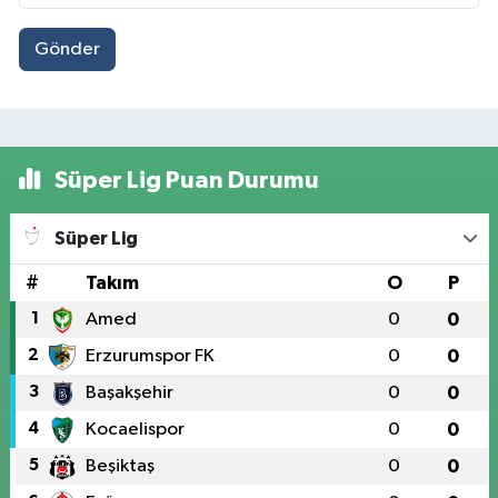
Gönder
Süper Lig Puan Durumu
Süper Lig
#
Takım
O
P
1
Amed
0
0
2
Erzurumspor FK
0
0
3
Başakşehir
0
0
4
Kocaelispor
0
0
5
Beşiktaş
0
0