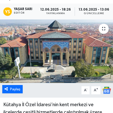
Dünya
YAŞAR SARI
12.06.2025 - 18:26
13.06.2025 - 13:06
EDITÖR
YAYINLANMA
GÜNCELLEME
Eğitim
Ekonomi
Emet
Foto Galeri
Gediz
Genel
Paylaş
-
+
A
A
Gündem
Kütahya İl Özel İdaresi’nin kent merkezi ve
ilçelerde çeşitli hizmetlerde çalıştırılmak üzere
Hisarcık