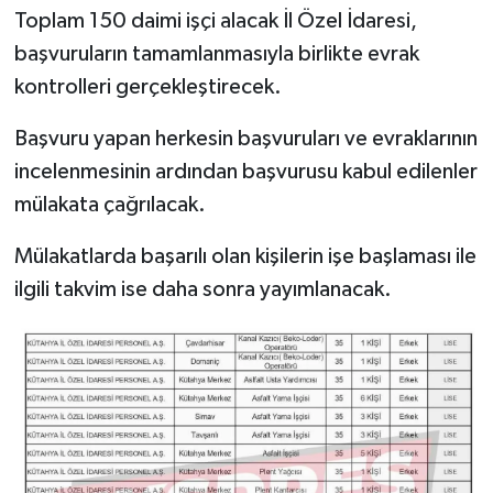
Toplam 150 daimi işçi alacak İl Özel İdaresi,
Türkiye
başvuruların tamamlanmasıyla birlikte evrak
Video Galeri
kontrolleri gerçekleştirecek.
Yaşam
Başvuru yapan herkesin başvuruları ve evraklarının
incelenmesinin ardından başvurusu kabul edilenler
Yemek Tarifleri
mülakata çağrılacak.
Mülakatlarda başarılı olan kişilerin işe başlaması ile
ilgili takvim ise daha sonra yayımlanacak.