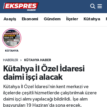
Altıntaş
Hava Durumu
Asayiş
Ekonomi
Gündem
İlçeler
Kütahya
Asayiş
Trafik Durumu
Aslanapa
Süper Lig Puan Durumu ve Fikstür
KÜTAHYA
Biyografiler
Tüm Manşetler
HABERLER
KÜTAHYA HABER
Bölge
Son Dakika Haberleri
Kütahya İl Özel İdaresi
daimi işçi alacak
Çavdarhisar
Haber Arşivi
Kütahya İl Özel İdaresi’nin kent merkezi ve
Domaniç
ilçelerde çeşitli hizmetlerde çalıştırılmak üzere
daimi işçi alımı yapılacağı bildirildi. İşe alım
Dumlupınar
başvuruları 19 Haziran’da sona erecek.