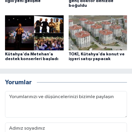
ilgili yeni gelişme
genç doktor denizde
boğuldu
Kütahya’da Metehan’a
TOKİ, Kütahya’da konut ve
destek konserleri başladı
işyeri satışı yapacak
Yorumlar