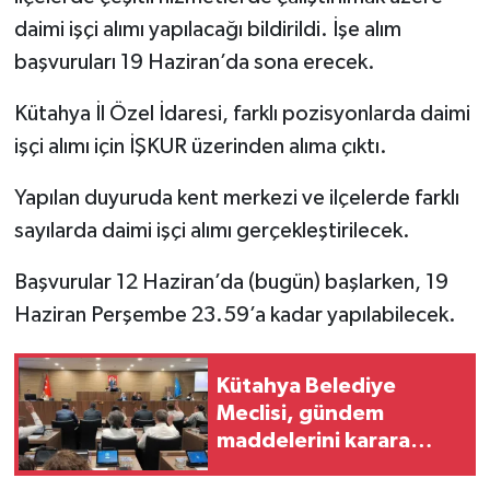
daimi işçi alımı yapılacağı bildirildi. İşe alım
İlçeler
başvuruları 19 Haziran’da sona erecek.
Köşe Yazıları
Kütahya İl Özel İdaresi, farklı pozisyonlarda daimi
işçi alımı için İŞKUR üzerinden alıma çıktı.
Kültür Sanat
Yapılan duyuruda kent merkezi ve ilçelerde farklı
Kütahya
sayılarda daimi işçi alımı gerçekleştirilecek.
Magazin
Başvurular 12 Haziran’da (bugün) başlarken, 19
Haziran Perşembe 23.59’a kadar yapılabilecek.
Otomobil
Kütahya Belediye
Pazarlar
Meclisi, gündem
maddelerini karara
Politika
bağladı